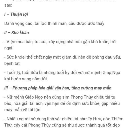
sau:
I – Thuận lợi
Danh vọng cao, tài lộc thịnh mãn, cầu được ước thấy
II – Khó khăn
- Việc mua bán, tu sửa, xây dựng nhà cửa gặp khó khăn, trở
ngại
- Sức khỏe, thể chất ngày một giảm đi, nên đề phòng đau yếu,
bệnh tật
- Tuổi Tý, tuổi Sửu là những tuổi kỵ đối với nữ mệnh Giáp Ngọ
khi bước sang năm tới
III – Phương pháp hóa giải vận hạn, tăng cường may mắn
- Nữ mệnh Giáp Ngọ nên dùng sim Phong Thủy chiêu tài tụ
bảo, hóa giải tai ách, vận hạn để ổn định sức khỏe, gặp nhiều
may mắn về tài lộc
- Nhiều người sử dụng linh vật chiêu tài như Tỳ Hưu, cóc Thiềm
Thừ, cây cải Phong Thủy cũng sẽ thu được thành quả tốt đẹp