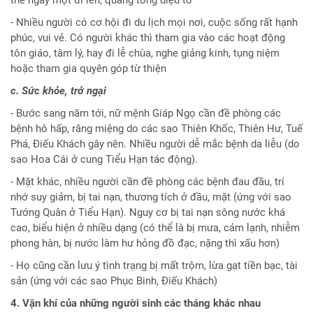
thế ngày một đi lên, quang tông diệu tổ
- Nhiều người có cơ hội đi du lịch mọi nơi, cuộc sống rất hạnh
phúc, vui vẻ. Có người khác thì tham gia vào các hoạt động
tôn giáo, tâm lý, hay đi lễ chùa, nghe giảng kinh, tụng niệm
hoặc tham gia quyên góp từ thiện
c. Sức khỏe, trở ngại
- Bước sang năm tới, nữ mệnh Giáp Ngọ cần đề phòng các
bệnh hô hấp, răng miệng do các sao Thiên Khốc, Thiên Hư, Tuế
Phá, Điếu Khách gây nên. Nhiều người dễ mắc bệnh da liễu (do
sao Hoa Cái ở cung Tiểu Hạn tác động).
- Mặt khác, nhiều người cần đề phòng các bệnh đau đầu, trí
nhớ suy giảm, bị tai nạn, thương tích ở đầu, mặt (ứng với sao
Tướng Quân ở Tiểu Hạn). Nguy cơ bị tai nạn sông nước khá
cao, biểu hiện ở nhiều dạng (có thể là bị mưa, cảm lạnh, nhiễm
phong hàn, bị nước làm hư hỏng đồ đạc, nặng thì xấu hơn)
- Họ cũng cần lưu ý tình trạng bị mất trộm, lừa gạt tiền bạc, tài
sản (ứng với các sao Phục Binh, Điếu Khách)
4. Vận khí của những người sinh các tháng khác nhau