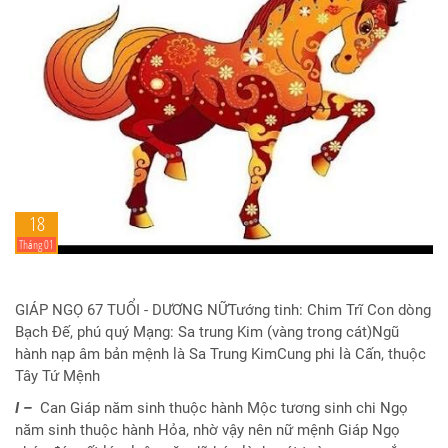
18
Tháng 01
GIÁP NGỌ 67 TUỔI - DƯƠNG NỮTướng tinh: Chim Trĩ Con dòng
Bạch Đế, phú quý Mạng: Sa trung Kim (vàng trong cát)Ngũ
hành nạp âm bản mệnh là Sa Trung KimCung phi là Cấn, thuộc
Tây Tứ Mệnh
I –
Can Giáp năm sinh thuộc hành Mộc tương sinh chi Ngọ
năm sinh thuộc hành Hỏa, nhờ vậy nên nữ mệnh Giáp Ngọ