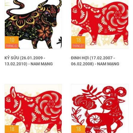
10
18
THÁNG 02
THÁNG 01
KỶ SỬU (26.01.2009 -
ĐINH HỢI (17.02.2007 -
13.02.2010) - NAM MẠNG
06.02.2008) - NAM MẠNG
18
18