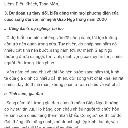
Liêm, Điếu Khách, Tang Môn...
3. Dự đoán sự thay đổi, biến động trên mọi phương diện của
cuộc sống đối với nữ mệnh Giáp Ngọ trong năm 2020
a. Công danh, sự nghiệp, tài lộc
- Ở độ tuổi cao niên, những vấn đề công danh, tài lộc không
còn trở nên quan trọng nữa. Tuy nhiên, do nhập hạn năm có
nhiều cát tinh nên bước sang năm tới, nữ mệnh Giáp Ngọ
thường được ca ngợi, tôn vinh, danh vọng cao, uy tín lớn, nhiều
người tôn trọng, kính phục
- Vận năm có sao chủ về tài lộc nên bước sang năm tới, kinh
tế của gia đình có nhiều cải thiện, đời sống vật chất khá lên rất
nhiều, đầy đủ thịnh mãn, không phải lo toan nhiều về vật chất
b. Tình cảm, gia đạo
- Sang năm tới, trong gia đạo của nữ mệnh Giáp Ngọ thường
có hỷ sự, tin vui. Họ hàng, con cháu nhiều người tổ chức hôn
lễ, sinh con cháu, tăng thêm nhân khẩu. Có người sẽ thi cử đỗ
đạt, thăng tiến công danh, mở doanh nghiệp kinh doanh, vận