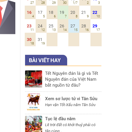
27
28
29
30
1/7
2
3
16
17
18
19
20
21
22
4
5
6
7
8
9
10
23
24
25
26
27
28
29
11
12
13
14
15
16
17
30
31
18
19
BÀI VIẾT HAY
Tết Nguyên đán là gì và Tết
Nguyên đán của Việt Nam
bắt nguồn từ đâu?
Xem sơ lược tử vi Tân Sửu
Hạn vận Tốt-Xấu năm Tân Sửu
Tục lệ đầu năm
Lẽ trời đất có khởi thuỷ phải có
tận cùng...