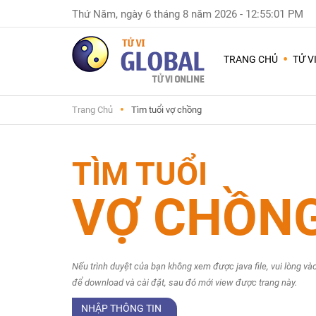
Thứ Năm, ngày 6 tháng 8 năm 2026
-
12:55:01 PM
Dùng
nhiều
TRANG CHỦ
TỬ V
nhất
Chuyện
Trang Chủ
Tìm tuổi vợ chồng
Nam
Nữ
-
TÌM TUỔI
Sinh
con
trai
VỢ CHỒN
hay
gái
Đặt
tên
Nếu trình duyệt của bạn không xem được java file, vui lòng vào
con
để download và cài đặt, sau đó mới view được trang này.
và
đổi
NHẬP THÔNG TIN