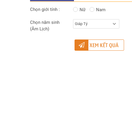
tên
Chọn giới tính :
Nữ
Nam
Xem
ngày
Chọn năm sinh
Giáp Tý
khai
(Âm Lịch)
trương
Xác
XEM KẾT QUẢ
định
giờ
sinh
Chấm
lá
số
tử
vi
trọn
đời
Xem
Hạn
năm