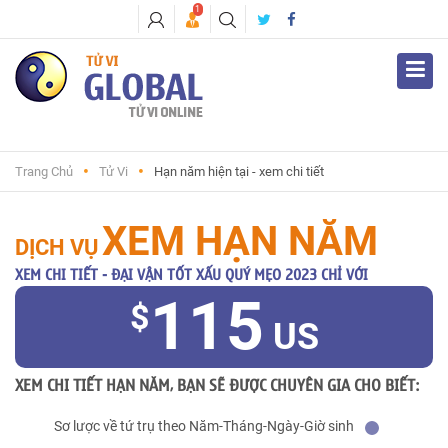
1
Trang Chủ
Tử Vi
Hạn năm hiện tại - xem chi tiết
XEM HẠN NĂM
DỊCH VỤ
XEM CHI TIẾT - ĐẠI VẬN TỐT XẤU QUÝ MẸO 2023 CHỈ VỚI
115
$
US
XEM CHI TIẾT HẠN NĂM, BẠN SẼ ĐƯỢC CHUYÊN GIA CHO BIẾT:
Sơ lược về tứ trụ theo Năm-Tháng-Ngày-Giờ sinh