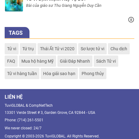
Bài của giáo sư Thu Giang Nguyễn Duy Cần
TAGS
Tử vi
Tứ trụ
Thái Ất Tử vi 2020
Sơ lược tử vi
Chu dịch
FAQ
Mua hộ hàng Mỹ
Giải Đáp Nhanh
Sách Tử vi
Tử vi hàng tuần
Hóa giải sao hạn
Phong thủy
LIÊN HỆ
TuviGLOBAL & CompNetTech
13301 Verde Street # 3, Garden Grove, CA 92844 - USA
Phone: (714) 261-5501
We never closed: 24/7
Copyright © 2003-2026 TuviGLOBAL. All Rights Reserved.