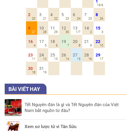
1
19/6
2
3
4
5
6
7
8
20
21
22
23
24
25
26
9
10
11
12
13
14
15
27
28
29
30
1/7
2
3
16
17
18
19
20
21
22
4
5
6
7
8
9
10
23
24
25
26
27
28
29
11
12
13
14
15
16
17
30
31
18
19
BÀI VIẾT HAY
Tết Nguyên đán là gì và Tết Nguyên đán của Việt
Nam bắt nguồn từ đâu?
Xem sơ lược tử vi Tân Sửu