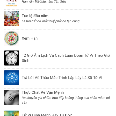
Hạn vận Tốt-Xấu năm Tân Sửu
Tục lệ đầu năm
Lẽ trời đất có khởi thuỷ phải có tận cùng...
Xem Hạn
12 Giờ Âm Lịch Và Cách Luận Đoán Tử Vi Theo Giờ
Sinh
Trả Lời Về Thắc Mắc Trình Lập Lấy Lá Số Tử Vi
Thực Chất Về Vận Mệnh
Do chuyên gia chấm trực tiếp không thông qua phần mềm có
sẵn
Tử Vi Định Mệnh Hay Tự Do?