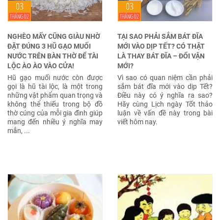
03
03
THÁNG 02
THÁNG 02
NGHÈO MẤY CŨNG GIÀU NHỜ
TẠI SAO PHẢI SẮM BÁT ĐĨA
ĐẶT ĐÚNG 3 HŨ GẠO MUỐI
MỚI VÀO DỊP TẾT? CÓ THẬT
NƯỚC TRÊN BÀN THỜ ĐỂ TÀI
LÀ THAY BÁT ĐĨA – ĐỔI VẬN
LỘC ÀO ÀO VÀO CỬA!
MỚI?
Hũ gạo muối nước còn được
Vì sao có quan niệm cần phải
gọi là hũ tài lộc, là một trong
sắm bát đĩa mới vào dịp Tết?
những vật phẩm quan trọng và
Điều này có ý nghĩa ra sao?
không thể thiếu trong bộ đồ
Hãy cùng Lịch ngày Tốt thảo
thờ cúng của mỗi gia đình giúp
luận về vấn đề này trong bài
mang đến nhiều ý nghĩa may
viết hôm nay.
mắn, ...