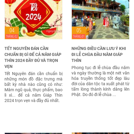
04
05
THÁNG 02
THÁNG 01
TẾT NGUYÊN ĐÁN CẦN
NHỮNG ĐIỀU CẦN LƯU Ý KHI
CHUẨN BỊ GÌ ĐỂ CẢ NĂM GIÁP
ĐI LỄ CHÙA ĐẦU NĂM GIÁP
THÌN 2024 ĐẦY ĐỦ VÀ TRỌN
THÌN
VẸN
Phong tục đi lễ chùa đầu năm
và ngày thường là một nét văn
Tết Nguyên đán cần chuẩn bị
hóa truyền thống tốt đẹp lâu
những món đồ đặc trưng mà
đời của dân tộc ta xuất phát từ
bất kỳ nhà nào cũng có như:
tấm lòng thành kính dâng lên
Mâm ngũ quả, thực phẩm, bao
Phật. Do đó đi lễ chùa ...
lì xì... để cả năm Giáp Thìn
2024 trọn vẹn và đầy đủ nhất.