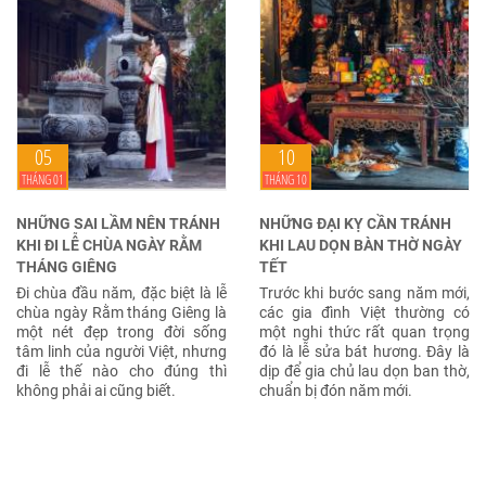
05
10
THÁNG 01
THÁNG 10
NHỮNG SAI LẦM NÊN TRÁNH
NHỮNG ĐẠI KỴ CẦN TRÁNH
KHI ĐI LỄ CHÙA NGÀY RẰM
KHI LAU DỌN BÀN THỜ NGÀY
THÁNG GIÊNG
TẾT
Đi chùa đầu năm, đặc biệt là lễ
Trước khi bước sang năm mới,
chùa ngày Rằm tháng Giêng là
các gia đình Việt thường có
một nét đẹp trong đời sống
một nghi thức rất quan trọng
tâm linh của người Việt, nhưng
đó là lễ sửa bát hương. Đây là
đi lễ thế nào cho đúng thì
dịp để gia chủ lau dọn ban thờ,
không phải ai cũng biết.
chuẩn bị đón năm mới.