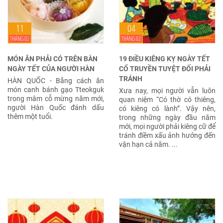
11
04
THÁNG 02
THÁNG 02
MÓN ĂN PHẢI CÓ TRÊN BÀN
19 ĐIỀU KIÊNG KỴ NGÀY TẾT
NGÀY TẾT CỦA NGƯỜI HÀN
CỔ TRUYỀN TUYỆT ĐỐI PHẢI
TRÁNH
HÀN QUỐC - Bằng cách ăn
món canh bánh gạo Tteokguk
Xưa nay, mọi người vẫn luôn
trong mâm cỗ mừng năm mới,
quan niệm “Có thờ có thiêng,
người Hàn Quốc đánh dấu
có kiêng có lành”. Vậy nên,
thêm một tuổi.
trong những ngày đầu năm
mới, mọi người phải kiêng cữ để
tránh điềm xấu ảnh hưởng đến
vận hạn cả năm. ...