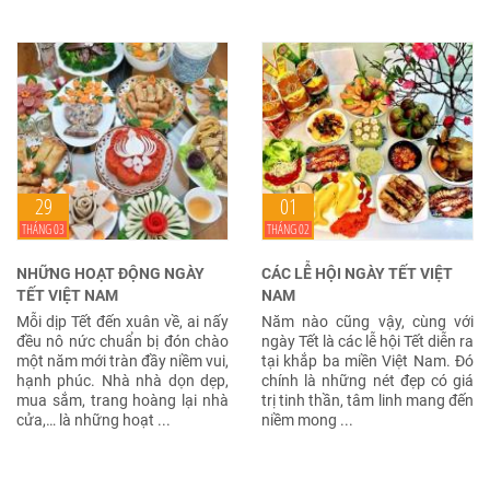
29
01
THÁNG 03
THÁNG 02
NHỮNG HOẠT ĐỘNG NGÀY
CÁC LỄ HỘI NGÀY TẾT VIỆT
TẾT VIỆT NAM
NAM
Mỗi dịp Tết đến xuân về, ai nấy
Năm nào cũng vậy, cùng với
đều nô nức chuẩn bị đón chào
ngày Tết là các lễ hội Tết diễn ra
một năm mới tràn đầy niềm vui,
tại khắp ba miền Việt Nam. Đó
hạnh phúc. Nhà nhà dọn dẹp,
chính là những nét đẹp có giá
mua sắm, trang hoàng lại nhà
trị tinh thần, tâm linh mang đến
cửa,… là những hoạt ...
niềm mong ...