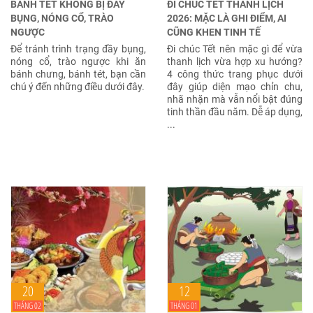
BÁNH TÉT KHÔNG BỊ ĐẦY
ĐI CHÚC TẾT THANH LỊCH
BỤNG, NÓNG CỔ, TRÀO
2026: MẶC LÀ GHI ĐIỂM, AI
NGƯỢC
CŨNG KHEN TINH TẾ
Để tránh trình trạng đầy bụng,
Đi chúc Tết nên mặc gì để vừa
nóng cổ, trào ngược khi ăn
thanh lịch vừa hợp xu hướng?
bánh chưng, bánh tét, bạn cần
4 công thức trang phục dưới
chú ý đến những điều dưới đây.
đây giúp diện mạo chỉn chu,
nhã nhặn mà vẫn nổi bật đúng
tinh thần đầu năm. Dễ áp dụng,
...
20
12
THÁNG 02
THÁNG 01