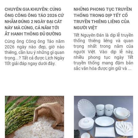
CHUYÊN GIA KHUYÊN: CÚNG
NHỮNG PHONG TỤC TRUYỀN
ÔNG CÔNG ÔNG TÁO 2026 CỨ
THỐNG TRONG DỊP TẾT CỔ
NHẰM ĐÚNG 2 NGÀY ĐẠI CÁT
TRUYỀN THIÊNG LIÊNG CỦA
NÀY MÀ CÚNG, CẢ NĂM TỚI
NGƯỜI VIỆT
ẮT HANH THÔNG ĐỦ ĐƯỜNG
Tết Nguyên Đán là dịp lễ truyền
thống thiêng liêng và quan
Cúng ông Công ông Táo năm
trọng nhất trong năm của
2026 ngày nào đẹp, giờ nào
người Việt. Vào dịp lễ này,
thiêng, cần lưu ý những gì quan
nhiều phong tục ngày Tết
trọng...? Tất cả được Lịch Ngày
truyền thống mang đậm bản
Tốt giải đáp ngay dưới đây.
sắc văn hóa được gìn giữ và ...