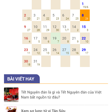
1
19/6
2
3
4
5
6
7
8
20
21
22
23
24
25
26
9
10
11
12
13
14
15
27
28
29
30
1/7
2
3
16
17
18
19
20
21
22
4
5
6
7
8
9
10
23
24
25
26
27
28
29
11
12
13
14
15
16
17
30
31
18
19
BÀI VIẾT HAY
Tết Nguyên đán là gì và Tết Nguyên đán của Việt
Nam bắt nguồn từ đâu?
Xem sơ lược tử vi Tân Sửu