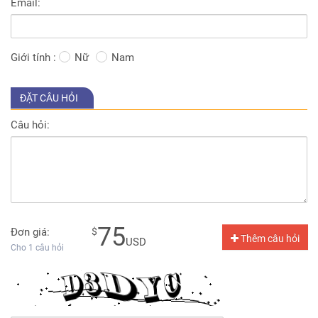
Email:
Giới tính :
Nữ
Nam
ĐẶT CÂU HỎI
Câu hỏi:
75
Đơn giá:
$
Thêm câu hỏi
USD
Cho
1
câu hỏi