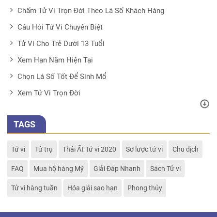
Chấm Tử Vi Trọn Đời Theo Lá Số Khách Hàng
Câu Hỏi Tử Vi Chuyên Biệt
Tử Vi Cho Trẻ Dưới 13 Tuổi
Xem Hạn Năm Hiện Tại
Chọn Lá Số Tốt Để Sinh Mổ
Xem Tử Vi Trọn Đời
TAGS
Tử vi
Tứ trụ
Thái Ất Tử vi 2020
Sơ lược tử vi
Chu dịch
FAQ
Mua hộ hàng Mỹ
Giải Đáp Nhanh
Sách Tử vi
Tử vi hàng tuần
Hóa giải sao hạn
Phong thủy