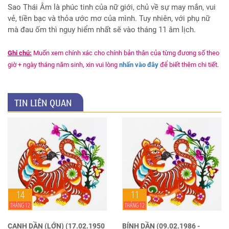
Sao Thái Âm là phúc tinh của nữ giới, chủ về sự may mắn, vui
vẻ, tiền bạc và thỏa ước mơ của mình. Tuy nhiên, với phụ nữ
mà đau ốm thì nguy hiểm nhất sẽ vào tháng 11 âm lịch.
Ghi chú:
Muốn xem chính xác cho chính bản thân của từng đương số theo
giờ + ngày tháng năm sinh, xin vui lòng
nhấn vào đây
để biết thêm chi tiết.
TIN LIÊN QUAN
14
11
THÁNG 12
THÁNG 12
CANH DẦN (LỚN) (17.02.1950
BÍNH DẦN (09.02.1986 -