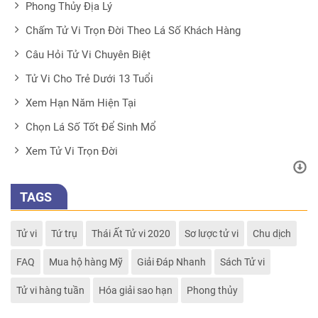
Phong Thủy Địa Lý
Chấm Tử Vi Trọn Đời Theo Lá Số Khách Hàng
Câu Hỏi Tử Vi Chuyên Biệt
Tử Vi Cho Trẻ Dưới 13 Tuổi
Xem Hạn Năm Hiện Tại
Chọn Lá Số Tốt Để Sinh Mổ
Xem Tử Vi Trọn Đời
TAGS
Tử vi
Tứ trụ
Thái Ất Tử vi 2020
Sơ lược tử vi
Chu dịch
FAQ
Mua hộ hàng Mỹ
Giải Đáp Nhanh
Sách Tử vi
Tử vi hàng tuần
Hóa giải sao hạn
Phong thủy