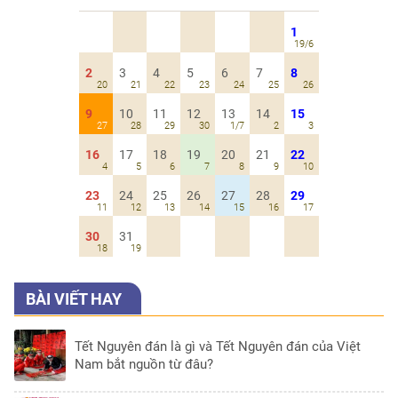
1
19/6
2
3
4
5
6
7
8
20
21
22
23
24
25
26
9
10
11
12
13
14
15
27
28
29
30
1/7
2
3
16
17
18
19
20
21
22
4
5
6
7
8
9
10
23
24
25
26
27
28
29
11
12
13
14
15
16
17
30
31
18
19
BÀI VIẾT HAY
Tết Nguyên đán là gì và Tết Nguyên đán của Việt
Nam bắt nguồn từ đâu?