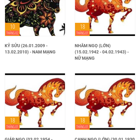
10
18
THÁNG 02
THÁNG 01
KỶ SỬU (26.01.2009 -
NHÂM NGỌ (LỚN)
13.02.2010) - NAM MẠNG
(15.02.1942 - 04.02.1943) -
NỮ MẠNG
18
18
THÁNG 01
THÁNG 01
GIÁP NGỌ (03.02.1954 -
CANH NGỌ (LỚN) (30.01.1930