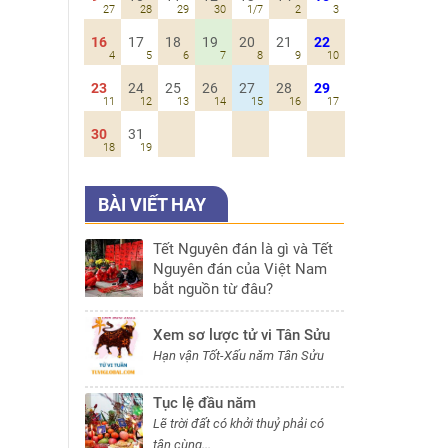
27
28
29
30
1/7
2
3
16
17
18
19
20
21
22
4
5
6
7
8
9
10
23
24
25
26
27
28
29
11
12
13
14
15
16
17
30
31
18
19
BÀI VIẾT HAY
Tết Nguyên đán là gì và Tết
Nguyên đán của Việt Nam
bắt nguồn từ đâu?
Xem sơ lược tử vi Tân Sửu
Hạn vận Tốt-Xấu năm Tân Sửu
Tục lệ đầu năm
Lẽ trời đất có khởi thuỷ phải có
tận cùng...