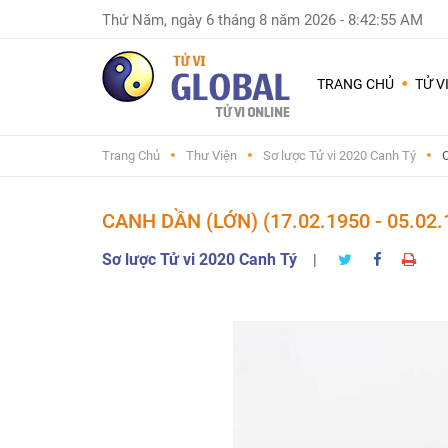
Thứ Năm, ngày 6 tháng 8 năm 2026
-
8:42:56 AM
Dùng
nhiều
TRANG CHỦ
TỬ V
nhất
Chuyện
Trang Chủ
Thư Viện
Sơ lược Tử vi 2020 Canh Tý
C
Nam
Nữ
-
CANH DẦN (LỚN) (17.02.1950 - 05.02
Sinh
con
Sơ lược Tử vi 2020 Canh Tý
|
trai
hay
gái
Đặt
tên
con
và
đổi