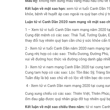
Đặt
Màu kỵ:
không nên dùng màu vàng màu nâu chủ về s
Tên
Kết luận về mặt sao hạn:
xem tử vi tuổi Canh Dần 1
Cho
khỏe, bệnh về huyết áp cao ngoài ra quý bạn chú ý t
Con
Luận tử vi Canh Dần 2020 nam mạng về mặt sao ch
Chọn
1 – Xem tử vi tuổi Canh Dần nam mạng năm 2020 tạ
tên
công
Cung đặt mệnh có các sao: Thái Tuế, Tướng Quân, Đ
ty
thay đổi tuy nhiên quý bạn cần chú ý sức khỏe cẩn t
2 - Xem tử vi tuổi Canh Dần năm 2020 nam mạng tại
Sách
Cung nhị hợp có các sao: Thiếu Dương, Đường Phù, T
Tử
vui về đường học thức và đường công danh gặp nh
Vi
3 - Xem tử vi nam mạng Canh Dần 2020 tại cung ta
Cung tam hợp có các sao: Lộc Tồn Bác Sỹ, Tràng Sin
Tuần đây là bộ sao chủ về có lộc về tiền bạc do con
4 - Xem tử vi Canh Dần nam mạng 2020 tại cung xu
Cung xung chiếu có các sao: Thiên Việt, Thiên Phúc,
ốm đau gặp được quý nhân giúp đỡ tuy nhiên quý b
Kết luận về mặt sao chiếu theo năm:
tử vi nam Canh