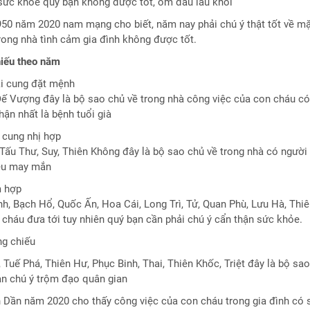
ức khỏe quý bạn không được tốt, ốm đau lâu khỏi
950 năm 2020 nam mạng cho biết, năm nay phải chú ý thật tốt về m
rong nhà tình cảm gia đình không được tốt.
iếu theo năm
i cung đặt mệnh
ế Vượng đây là bộ sao chủ về trong nhà công việc của con cháu có
hận nhất là bệnh tuổi già
 cung nhị hợp
ấu Thư, Suy, Thiên Không đây là bộ sao chủ về trong nhà có người 
iều may mắn
m hợp
h, Bạch Hổ, Quốc Ấn, Hoa Cái, Long Trì, Tử, Quan Phù, Lưu Hà, Thiê
 cháu đưa tới tuy nhiên quý bạn cần phải chú ý cẩn thận sức khỏe.
ng chiếu
 Tuế Phá, Thiên Hư, Phục Binh, Thai, Thiên Khốc, Triệt đây là bộ sa
ạn chú ý trộm đạo quân gian
 Dần năm 2020 cho thấy công việc của con cháu trong gia đình có 