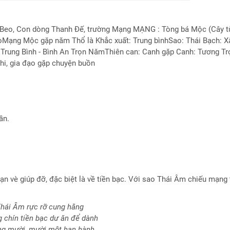
eo, Con dòng Thanh Đế, trường Mạng MẠNG : Tòng bá Mộc (Cây t
eoMạng Mộc gặp năm Thổ là Khắc xuất: Trung bìnhSao: Thái Bạch: X
: Trung Bình - Bình An Trọn NămThiên can: Canh gặp Canh: Tương Tr
phi, gia đạo gặp chuyện buồn
ần.
ạn vè giúp đỡ, đặc biệt là về tiền bạc. Với sao Thái Âm chiếu mạng t
hái Âm rực rỡ cung hằng
 chín tiền bạc dư ăn để dành
g mười, mười một hạn hành