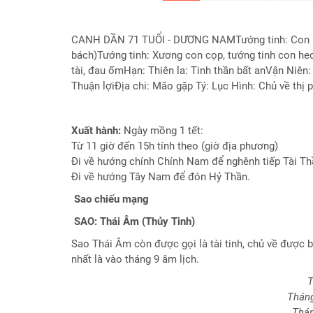
hiện
tại
CANH DẦN 71 TUỔI - DƯƠNG NAMTướng tinh: Con B
Chọn
bách)Tướng tinh: Xương con cọp, tướng tinh con h
lá
tài, đau ốmHạn: Thiên la: Tinh thần bất anVận Niên
số
Thuận lợiĐịa chi: Mão gặp Tý: Lục Hình: Chủ về thị 
tốt
sinh
mổ
Xuất hành:
Ngày mồng 1 tết:
Từ 11 giờ đến 15h tính theo (giờ địa phương)
Chấm
Đi về hướng chính Chính Nam để nghênh tiếp Tài Th
tử
Đi về hướng Tây Nam để đón Hỷ Thần.
vi
cho
Sao chiếu mạng
trẻ
SAO: Thái Âm (Thủy Tinh)
dưới
13
Sao Thái Âm còn được gọi là tài tinh, chủ về được b
tuổi
nhất là vào tháng 9 âm lịch.
Đặt
T
Câu
Tháng
hỏi
Thán