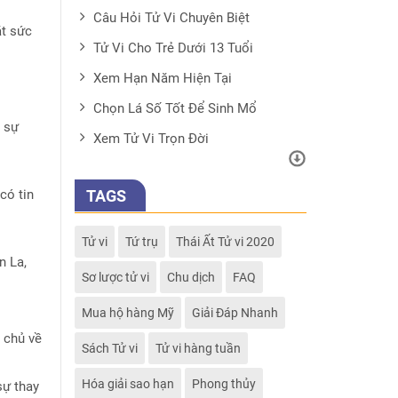
Câu Hỏi Tử Vi Chuyên Biệt
ặt sức
Tử Vi Cho Trẻ Dưới 13 Tuổi
Xem Hạn Năm Hiện Tại
Chọn Lá Số Tốt Để Sinh Mổ
 sự
Xem Tử Vi Trọn Đời
có tin
TAGS
Tử vi
Tứ trụ
Thái Ất Tử vi 2020
n La,
Sơ lược tử vi
Chu dịch
FAQ
Mua hộ hàng Mỹ
Giải Đáp Nhanh
o chủ về
Sách Tử vi
Tử vi hàng tuần
Hóa giải sao hạn
Phong thủy
sự thay