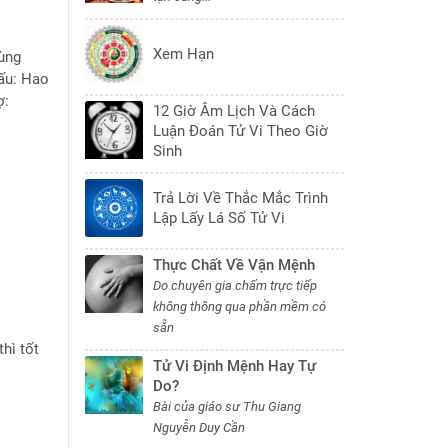
Xem Hạn
ùng
ấu: Hao
ợ:
12 Giờ Âm Lịch Và Cách
Luận Đoán Tử Vi Theo Giờ
Sinh
Trả Lời Về Thắc Mắc Trình
Lập Lấy Lá Số Tử Vi
Thực Chất Về Vận Mệnh
Do chuyên gia chấm trực tiếp
không thông qua phần mềm có
sẵn
hì tốt
Tử Vi Định Mệnh Hay Tự
Do?
Bài của giáo sư Thu Giang
Nguyễn Duy Cần