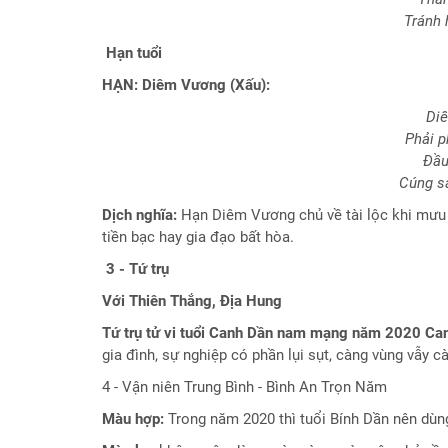
tử
Tránh 
vi
Chuyên
Hạn tuổi
biệt
HẠN: Diêm Vương (Xấu):
Đặt
Diê
Câu
Phải p
Hỏi
Đầu
Phong
Cúng sa
Thủy
Dịch nghĩa:
Hạn Diêm Vương chủ về tài lộc khi mưu c
Dự
tiền bạc hay gia đạo bất hòa.
Đoán
3 - Tứ trụ
Đời
Tư
Với Thiên Thắng, Địa Hung
Câu
Tứ trụ tử vi tuổi Canh Dần nam mạng năm 2020 Can
hỏi
gia đình, sự nghiệp có phần lụi sụt, càng vùng vẫy c
Giải
4 - Vận niên Trung Bình - Bình An Trọn Năm
Đáp
Nhanh
Màu hợp:
Trong năm 2020 thì tuổi Bính Dần nên dùng