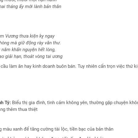
hai tháng ấy mới lành bản thân
m Vương thưa kiện kỵ ngay
hòng mà giữ động rày văn thư.
 năm khấn nguyện hết lòng,
o giải hạn, thoát vòng tai ương
ầu làm ăn hay kinh doanh buôn bán. Tuy nhiên cẩn trọn việc thứ k
h Tý:
Biểu thị gia đình, tình cảm không yên, thường gặp chuyện khô
àng thêm thua thiệt
 màu xanh để tăng cường tài lộc, tiền bạc của bản thân