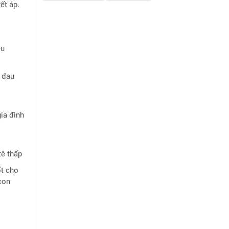
ết áp.
ều
 đau
gia đình
tê thấp
ốt cho
con