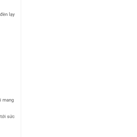
 đèn lạy
ổi mang
 tới sức