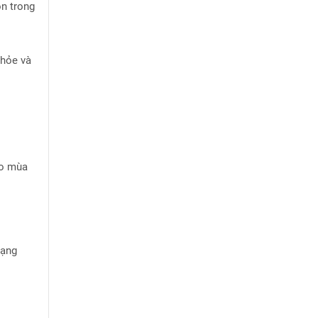
ồn trong
khỏe và
ào mùa
mạng