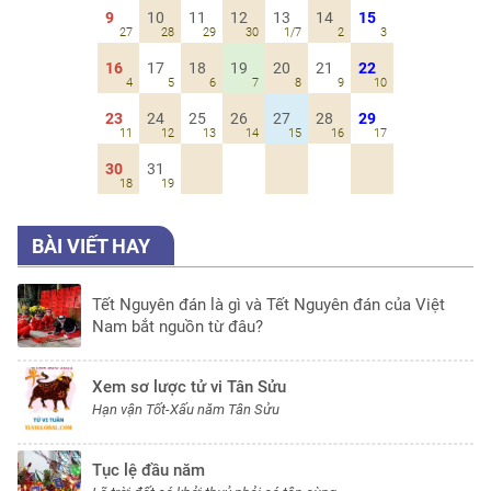
9
10
11
12
13
14
15
27
28
29
30
1/7
2
3
16
17
18
19
20
21
22
4
5
6
7
8
9
10
23
24
25
26
27
28
29
11
12
13
14
15
16
17
30
31
18
19
BÀI VIẾT HAY
Tết Nguyên đán là gì và Tết Nguyên đán của Việt
Nam bắt nguồn từ đâu?
Xem sơ lược tử vi Tân Sửu
Hạn vận Tốt-Xấu năm Tân Sửu
Tục lệ đầu năm