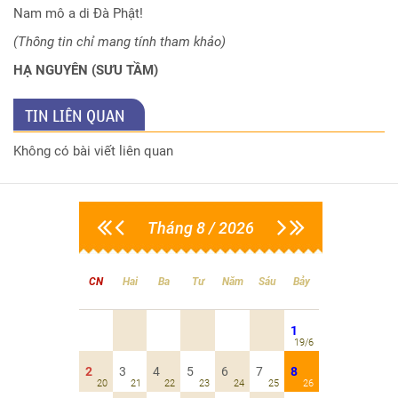
Nam mô a di Đà Phật!
(Thông tin chỉ mang tính tham khảo)
HẠ NGUYÊN (SƯU TẦM)
TIN LIÊN QUAN
Không có bài viết liên quan
Tháng 8 / 2026
CN
Hai
Ba
Tư
Năm
Sáu
Bảy
1
19/6
2
3
4
5
6
7
8
20
21
22
23
24
25
26