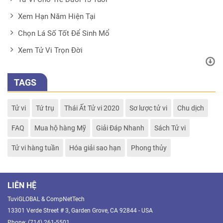
Xem Hạn Năm Hiện Tại
Chọn Lá Số Tốt Để Sinh Mổ
Xem Tử Vi Trọn Đời
TAGS
Tử vi
Tứ trụ
Thái Ất Tử vi 2020
Sơ lược tử vi
Chu dịch
FAQ
Mua hộ hàng Mỹ
Giải Đáp Nhanh
Sách Tử vi
Tử vi hàng tuần
Hóa giải sao hạn
Phong thủy
LIÊN HỆ
TuviGLOBAL & CompNetTech
13301 Verde Street # 3, Garden Grove, CA 92844 - USA
Phone: (714) 261-5501