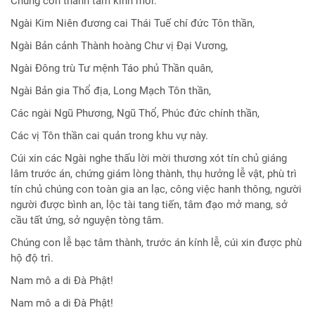
Chúng con thành tâm kính mời:
Ngài Kim Niên đương cai Thái Tuế chí đức Tôn thần,
Ngài Bản cảnh Thành hoàng Chư vị Đại Vương,
Ngài Đông trù Tư mệnh Táo phủ Thần quân,
Ngài Bản gia Thổ địa, Long Mạch Tôn thần,
Các ngài Ngũ Phương, Ngũ Thổ, Phúc đức chính thần,
Các vị Tôn thần cai quản trong khu vự này.
Cúi xin các Ngài nghe thấu lời mời thương xót tín chủ giáng
lâm trước án, chứng giám lòng thành, thụ hưởng lễ vật, phù trì
tín chủ chúng con toàn gia an lạc, công việc hanh thông, người
người được bình an, lộc tài tang tiến, tâm đạo mở mang, sở
cầu tất ứng, sở nguyện tòng tâm.
Chúng con lễ bạc tâm thành, trước án kính lễ, cúi xin được phù
hộ độ trì.
Nam mô a di Đà Phật!
Nam mô a di Đà Phật!