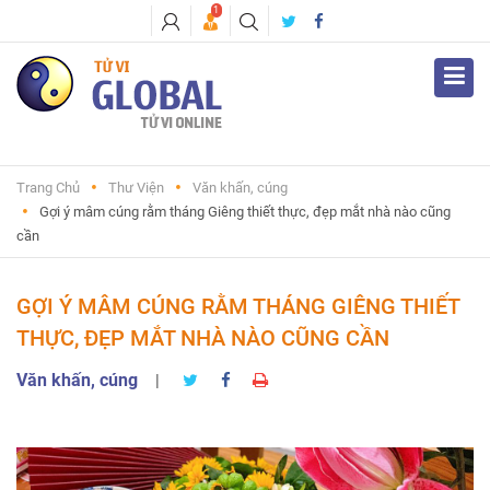
1
Trang Chủ
Thư Viện
Văn khấn, cúng
Gợi ý mâm cúng rằm tháng Giêng thiết thực, đẹp mắt nhà nào cũng
cần
GỢI Ý MÂM CÚNG RẰM THÁNG GIÊNG THIẾT
THỰC, ĐẸP MẮT NHÀ NÀO CŨNG CẦN
Văn khấn, cúng
|