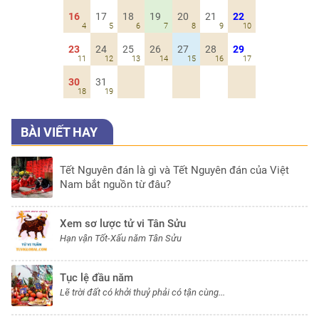
16
17
18
19
20
21
22
4
5
6
7
8
9
10
23
24
25
26
27
28
29
11
12
13
14
15
16
17
30
31
18
19
BÀI VIẾT HAY
Tết Nguyên đán là gì và Tết Nguyên đán của Việt
Nam bắt nguồn từ đâu?
Xem sơ lược tử vi Tân Sửu
Hạn vận Tốt-Xấu năm Tân Sửu
Tục lệ đầu năm
Lẽ trời đất có khởi thuỷ phải có tận cùng...