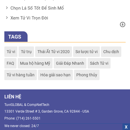
Chọn Lá Số Tốt Để Sinh Mổ
Xem Tử Vi Trọn Đời
TAGS
Tử vi
Tứ trụ
Thái Ất Tử vi 2020
Sơ lược tử vi
Chu dịch
FAQ
Mua hộ hàng Mỹ
Giải Đáp Nhanh
Sách Tử vi
Tử vi hàng tuần
Hóa giải sao hạn
Phong thủy
LIÊN HỆ
TuviGLOBAL & CompNetTech
13301 Verde Street # 3, Garden Grove, CA 92844 - USA
Phone: (714) 261-5501
We never closed: 24/7
X