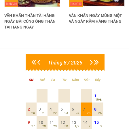
THÁNG 06
THÁNG 10
VĂN KHẤN THẦN TÀI HẰNG
VĂN KHẤN NGÀY MÙNG MỘT
NGÀY, BÀI CÚNG ÔNG THẦN
VÀ NGÀY RẰM HÀNG THÁNG
TÀI HÀNG NGÀY
Tháng 8 / 2026
CN
Hai
Ba
Tư
Năm
Sáu
Bảy
1
19/6
2
3
4
5
6
7
8
20
21
22
23
24
25
26
9
10
11
12
13
14
15
27
28
29
30
1/7
2
3