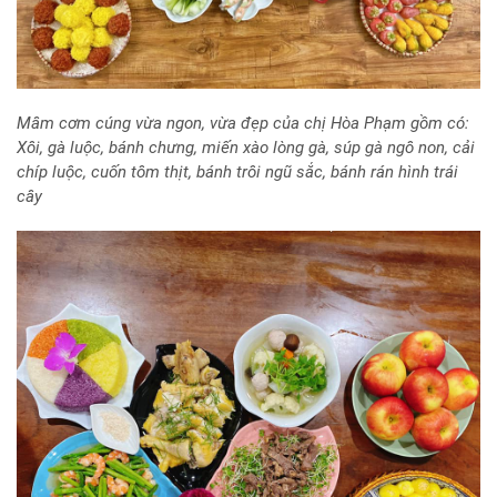
Mâm cơm cúng vừa ngon, vừa đẹp của chị Hòa Phạm gồm có:
Xôi, gà luộc, bánh chưng, miến xào lòng gà, súp gà ngô non, cải
chíp luộc, cuốn tôm thịt, bánh trôi ngũ sắc, bánh rán hình trái
cây