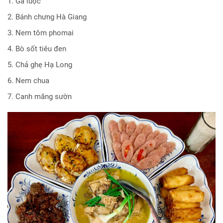
1. Gà luộc
2. Bánh chưng Hà Giang
3. Nem tôm phomai
4. Bò sốt tiêu đen
5. Chả ghẹ Hạ Long
6. Nem chua
7. Canh măng sườn