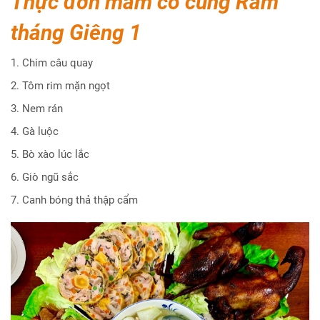
Thực đơn mâm cỗ cúng Rằm
tháng Giêng 1
1. Chim câu quay
2. Tôm rim mặn ngọt
3. Nem rán
4. Gà luộc
5. Bò xào lúc lắc
6. Giò ngũ sắc
7. Canh bóng thả thập cẩm