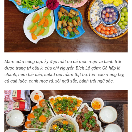
Mâm cơm cúng cực kỳ đẹp mắt có cả món mặn và bánh trôi
được trang trì cầu kì của chị Nguyễn Bích Lệ gồm: Gà hấp lá
chanh, nem hải sản, salad rau mầm thịt bò, tôm xào măng tây,
củ quả luộc, canh mọc rủ, xôi ngũ sắc, bánh trôi ngũ sắc.