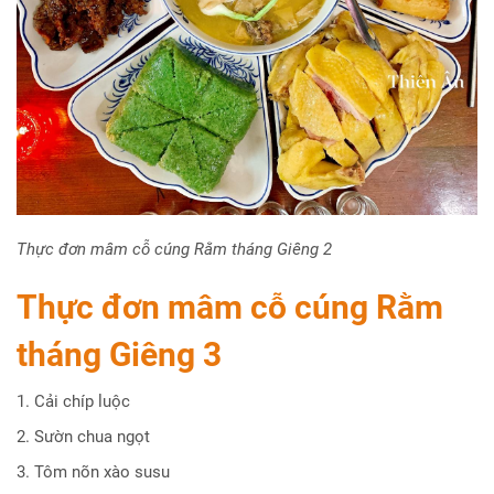
Thực đơn mâm cỗ cúng Rằm tháng Giêng 2
Thực đơn mâm cỗ cúng Rằm
tháng Giêng
3
1. Cải chíp luộc
2. Sườn chua ngọt
3. Tôm nõn xào susu