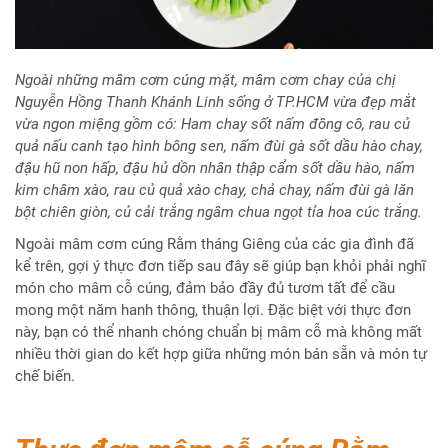
Ngoài những mâm cơm cúng mặt, mâm cơm chay của chị
Nguyễn Hồng Thanh Khánh Linh sống ở TP.HCM vừa đẹp mắt
vừa ngon miệng gồm có: Ham chay sốt nấm đông cô, rau củ
quả nấu canh tạo hình bông sen, nấm đùi gà sốt dầu hào chay,
đậu hũ non hấp, đậu hủ dồn nhân thập cẩm sốt dầu hào, nấm
kim châm xào, rau củ quả xào chay, chả chay, nấm đùi gà lăn
bột chiên giòn, củ cải trắng ngâm chua ngọt tỉa hoa cúc trắng.
Ngoài mâm cơm cúng Rằm tháng Giêng của các gia đình đã
kể trên, gợi ý thực đơn tiếp sau đây sẽ giúp bạn khỏi phải nghĩ
món cho mâm cỗ cúng, đảm bảo đầy đủ tươm tất để cầu
mong một năm hanh thông, thuận lợi. Đặc biệt với thực đơn
này, bạn có thể nhanh chóng chuẩn bị mâm cỗ mà không mất
nhiều thời gian do kết hợp giữa những món bán sẵn và món tự
chế biến.