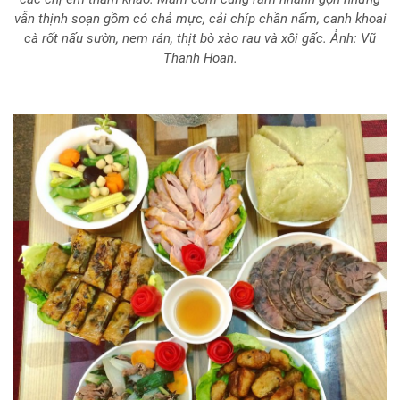
vẫn thịnh soạn gồm có chả mực, cải chíp chần nấm, canh khoai
cà rốt nấu sườn, nem rán, thịt bò xào rau và xôi gấc. Ảnh: Vũ
Thanh Hoan.