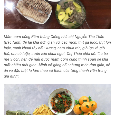
Mâm cơm cúng Rằm tháng Giêng nhà chị Nguyễn Thu Thảo
(Bắc Ninh) thì lại khá đơn giản với các món: thịt gà luộc, thịt lợn
luộc, canh khoai tây nấu xương, nem chua rán, giò lợn và giò
thủ, rau củ luộc, sườn xào chua ngọt. Chị Thảo chia sẻ: "Là bà
mẹ 3 con, nên để nấu được mâm cơm cúng thịnh soạn sẽ khá
mất nhiều thời gian. Mình cố gắng nấu nhưng món đơn giản, dễ
ăn và đặc biệt là làm theo sở thích của từng thành viên trong
gia đình".