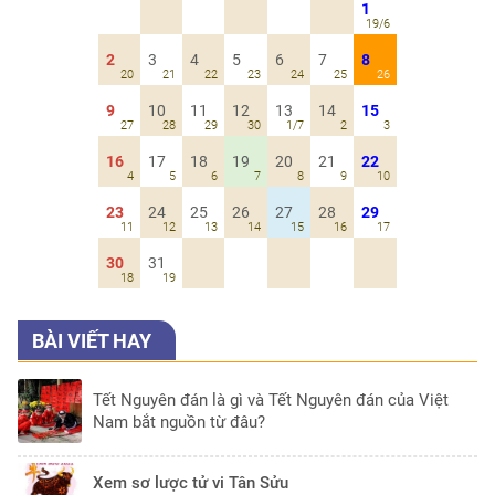
1
19/6
2
3
4
5
6
7
8
20
21
22
23
24
25
26
9
10
11
12
13
14
15
27
28
29
30
1/7
2
3
16
17
18
19
20
21
22
4
5
6
7
8
9
10
23
24
25
26
27
28
29
11
12
13
14
15
16
17
30
31
18
19
BÀI VIẾT HAY
Tết Nguyên đán là gì và Tết Nguyên đán của Việt
Nam bắt nguồn từ đâu?
Xem sơ lược tử vi Tân Sửu