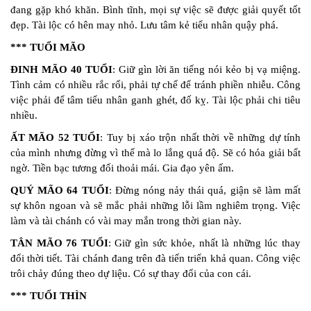
đang gặp khó khăn. Bình tĩnh, mọi sự việc sẽ được giải quyết tốt
đẹp. Tài lộc có hên may nhỏ. Lưu tâm kẻ tiểu nhân quậy phá.
*** TUỔI MÃO
ĐINH MÃO 40 TUỔI
: Giữ gìn lời ăn tiếng nói kẻo bị vạ miệng.
Tình cảm có nhiều rắc rối, phải tự chế để tránh phiền nhiễu. Công
việc phải để tâm tiểu nhân ganh ghét, đố kỵ. Tài lộc phải chi tiêu
nhiều.
ẤT MÃO 52 TUỔI
: Tuy bị xáo trộn nhất thời về những dự tính
của mình nhưng đừng vì thế mà lo lắng quá độ. Sẽ có hóa giải bất
ngờ. Tiền bạc tương đối thoải mái. Gia đạo yên ấm.
QUÝ MÃO 64 TUỔI
: Đừng nóng nảy thái quá, giận sẽ làm mất
sự khôn ngoan và sẽ mắc phải những lỗi lầm nghiêm trọng. Việc
làm và tài chánh có vài may mắn trong thời gian này.
TÂN MÃO 76 TUỔI
: Giữ gìn sức khỏe, nhất là những lúc thay
đổi thời tiết. Tài chánh đang trên đà tiến triển khả quan. Công việc
trôi chảy đúng theo dự liệu. Có sự thay đổi của con cái.
*** TUỔI THÌN