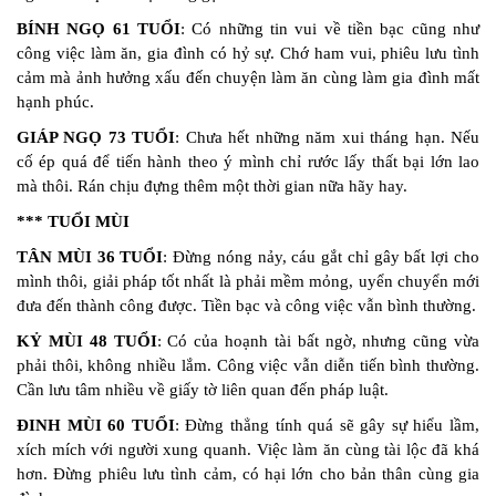
BÍNH NGỌ 61 TUỔI
: Có những tin vui về tiền bạc cũng như
công việc làm ăn, gia đình có hỷ sự. Chớ ham vui, phiêu lưu tình
cảm mà ảnh hưởng xấu đến chuyện làm ăn cùng làm gia đình mất
hạnh phúc.
GIÁP NGỌ 73 TUỔI
: Chưa hết những năm xui tháng hạn. Nếu
cố ép quá để tiến hành theo ý mình chỉ rước lấy thất bại lớn lao
mà thôi. Rán chịu đựng thêm một thời gian nữa hãy hay.
*** TUỔI MÙI
TÂN MÙI 36 TUỔI
: Đừng nóng nảy, cáu gắt chỉ gây bất lợi cho
mình thôi, giải pháp tốt nhất là phải mềm mỏng, uyển chuyển mới
đưa đến thành công được. Tiền bạc và công việc vẫn bình thường.
KỶ MÙI 48 TUỔI
: Có của hoạnh tài bất ngờ, nhưng cũng vừa
phải thôi, không nhiều lắm. Công việc vẫn diễn tiến bình thường.
Cần lưu tâm nhiều về giấy tờ liên quan đến pháp luật.
ĐINH MÙI 60 TUỔI
: Đừng thẳng tính quá sẽ gây sự hiểu lầm,
xích mích với người xung quanh. Việc làm ăn cùng tài lộc đã khá
hơn. Đừng phiêu lưu tình cảm, có hại lớn cho bản thân cùng gia