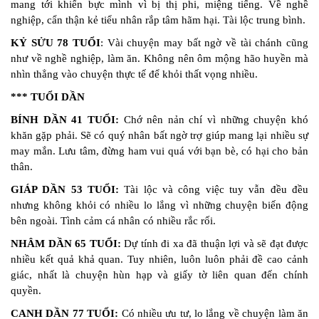
mang tới khiến bực mình vì bị thị phi, miệng tiếng. Về nghề
nghiệp, cẩn thận kẻ tiểu nhân rắp tâm hãm hại. Tài lộc trung bình.
KỶ SỬU 78 TUỔI
: Vài chuyện may bất ngờ về tài chánh cũng
như về nghề nghiệp, làm ăn. Không nên ôm mộng hão huyền mà
nhìn thẳng vào chuyện thực tế để khỏi thất vọng nhiều.
*** TUỔI DẦN
BÍNH DẦN 41 TUỔI:
Chớ nên nản chí vì những chuyện khó
khăn gặp phải. Sẽ có quý nhân bất ngờ trợ giúp mang lại nhiều sự
may mắn. Lưu tâm, đừng ham vui quá với bạn bè, có hại cho bản
thân.
GIÁP DẦN 53 TUỔI:
Tài lộc và công việc tuy vẫn đều đều
nhưng không khỏi có nhiều lo lắng vì những chuyện biến động
bên ngoài. Tình cảm cá nhân có nhiều rắc rối.
NHÂM DẦN 65 TUỔI:
Dự tính đi xa đã thuận lợi và sẽ đạt được
nhiều kết quả khả quan. Tuy nhiên, luôn luôn phải đề cao cảnh
giác, nhất là chuyện hùn hạp và giấy tờ liên quan đến chính
quyền.
CANH DẦN 77 TUỔI:
Có nhiều ưu tư, lo lắng về chuyện làm ăn