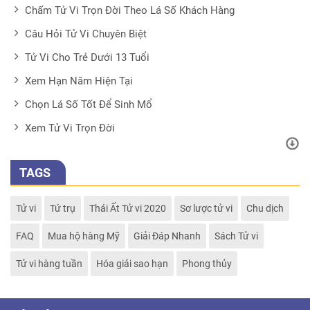
Chấm Tử Vi Trọn Đời Theo Lá Số Khách Hàng
Câu Hỏi Tử Vi Chuyên Biệt
Tử Vi Cho Trẻ Dưới 13 Tuổi
Xem Hạn Năm Hiện Tại
Chọn Lá Số Tốt Để Sinh Mổ
Xem Tử Vi Trọn Đời
TAGS
Tử vi
Tứ trụ
Thái Ất Tử vi 2020
Sơ lược tử vi
Chu dịch
FAQ
Mua hộ hàng Mỹ
Giải Đáp Nhanh
Sách Tử vi
Tử vi hàng tuần
Hóa giải sao hạn
Phong thủy