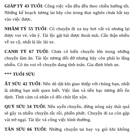
GIÁP TÝ 43 TUỔI
: Công việc vẫn đều đều theo chiều hướng tốt.
Những kế hoạch tương lai hãy còn trong thai nghén chưa bắt tay
vào việc được.
NHÂM TÝ 55 TUỔI
: Có chuyện đi xa tuy hơi vất vả nhưng lại
được vui vẻ, vừa ý. Tài lộc gặt hái được thoải mái. Cẩn thận nhiều
về xe cộ, nhất là lúc lái xe.
CANH TÝ 67 TUỔI
: Chưa có biến chuyển lớn trong những
chuyện làm ăn. Tài lộc tương đối đỡ nhưng hãy còn phải lo lắng
nhiều. Có tin vui về chuyện đang tính toán. Gia đình bình an.
*** TUỔI SỬU
ẤT SỬU 42 TUỔI
: Nên dè dặt khi giao thiệp với chúng bạn, nhất
là những bạn mới quen biết. Việc làm và tiền bạc tương đối ổn
định. Tình cảm cá nhân có đôi chút lộn xộn.
QUÝ SỬU 54 TUỔI
: Nên uyển chuyển, đừng nóng nảy thái quá
sẽ gây ra nhiều chuyện rắc rối, phiền phức. Chuyện đi xa còn gặp
vài trở ngại. Tài lộc và công việc bình thường.
TÂN SỬU 66 TUỔI
: Những chuyện tai bay vạ gió khi không