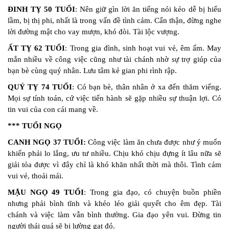
ĐINH TỴ 50 TUỔI
: Nên giữ gìn lời ăn tiếng nói kẻo dễ bị hiểu
lầm, bị thị phi, nhất là trong vấn đề tình cảm. Cẩn thận, đừng nghe
lời đường mật cho vay mượn, khó đòi. Tài lộc vượng.
ẤT TỴ 62 TUỔI
: Trong gia đình, sinh hoạt vui vẻ, êm ấm. May
mắn nhiều về công việc cũng như tài chánh nhờ sự trợ giúp của
bạn bè cùng quý nhân. Lưu tâm kẻ gian phi rình rập.
QUÝ TỴ 74 TUỔI
: Có bạn bè, thân nhân ở xa đến thăm viếng.
Mọi sự tính toán, cứ việc tiến hành sẽ gặp nhiều sự thuận lợi. Có
tin vui của con cái mang về.
*** TUỔI NGỌ
CANH NGỌ 37 TUỔI:
Công việc làm ăn chưa được như ý muốn
khiến phải lo lắng, ưu tư nhiều. Chịu khó chịu đựng ít lâu nữa sẽ
giải tỏa được vì đây chỉ là khó khăn nhất thời mà thôi. Tình cảm
vui vẻ, thoải mái.
MẬU NGỌ 49 TUỔI
: Trong gia đạo, có chuyện buồn phiền
nhưng phải bình tĩnh và khéo léo giải quyết cho êm đẹp. Tài
chánh và việc làm vẫn bình thường. Gia đạo yên vui. Đừng tin
người thái quá sẽ bị lường gạt đó.