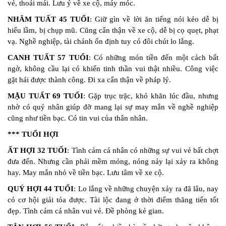
vẻ, thoải mái. Lưu ý về xe cộ, máy móc.
NHÂM TUẤT 45 TUỔI
: Giữ gìn về lời ăn tiếng nói kẻo dễ bị
hiểu lầm, bị chụp mũ. Cũng cẩn thận về xe cộ, dễ bị cọ quẹt, phạt
vạ. Nghề nghiệp, tài chánh ổn định tuy có đôi chút lo lắng.
CANH TUẤT 57 TUỔI
: Có những món tiền đến một cách bất
ngờ, không cầu lại có khiến tinh thần vui thật nhiều. Công việc
gặt hái được thành công. Đi xa cẩn thận về pháp lý.
MẬU TUẤT 69 TUỔI
: Gặp trục trặc, khó khăn lúc đầu, nhưng
nhờ có quý nhân giúp đỡ mang lại sự may mắn về nghề nghiệp
cũng như tiền bạc. Có tin vui của thân nhân.
*** TUỔI HỢI
ẤT HỢI 32 TUỔI
: Tình cảm cá nhân có những sự vui vẻ bất chợt
đưa đến. Nhưng cần phải mềm mỏng, nóng nảy lại xảy ra không
hay. May mắn nhỏ về tiền bạc. Lưu tâm về xe cộ.
QUÝ HỢI 44 TUỔI
: Lo lắng về những chuyện xảy ra đã lâu, nay
có cơ hội giải tỏa được. Tài lộc đang ở thời điểm thăng tiến tốt
đẹp. Tình cảm cá nhân vui vẻ. Đề phòng kẻ gian.