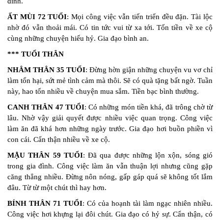
đình.
ẤT MÙI 72 TUỔI
: Mọi công việc vẫn tiến triển đều đặn. Tài lộc
nhờ đó vẫn thoải mái. Có tin tức vui từ xa tới. Tốn tiền về xe cộ
cùng những chuyện hiếu hỷ. Gia đạo bình an.
*** TUỔI THÂN
NHÂM THÂN 35 TUỔI
: Đừng hờn giận những chuyện vu vơ chỉ
làm tổn hại, sứt mẻ tình cảm mà thôi. Sẽ có quà tặng bất ngờ. Tuần
này, hao tốn nhiều về chuyện mua sắm. Tiền bạc bình thường.
CANH THÂN 47 TUỔI
: Có những món tiền khá, đã trông chờ từ
lâu. Nhờ vậy giải quyết được nhiều việc quan trọng. Công việc
làm ăn đã khá hơn những ngày trước. Gia đạo hơi buồn phiền vì
con cái. Cẩn thận nhiều về xe cộ.
MẬU THÂN 59 TUỔI
: Đã qua được những lộn xộn, sóng gió
trong gia đình. Công việc làm ăn vẫn thuận lợi nhưng cũng gặp
căng thẳng nhiều. Đừng nôn nóng, gấp gáp quá sẽ không tốt lắm
đâu. Từ từ một chút thì hay hơn.
BÍNH THÂN 71 TUỔI
: Có của hoạnh tài làm ngạc nhiên nhiều.
Công việc hơi khựng lại đôi chút. Gia đạo có hỷ sự. Cẩn thận, có