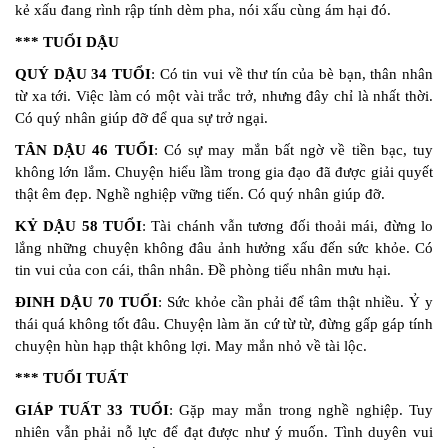
kẻ xấu đang rình rập tính dèm pha, nói xấu cùng ám hại đó.
*** TUỔI DẬU
QUÝ DẬU 34 TUỔI
: Có tin vui về thư tín của bè bạn, thân nhân
từ xa tới. Việc làm có một vài trắc trở, nhưng đây chỉ là nhất thời.
Có quý nhân giúp đỡ để qua sự trở ngại.
TÂN DẬU 46 TUỔI
: Có sự may mắn bất ngờ về tiền bạc, tuy
không lớn lắm. Chuyện hiểu lầm trong gia đạo đã được giải quyết
thật êm đẹp. Nghề nghiệp vững tiến. Có quý nhân giúp đỡ.
KỶ DẬU 58 TUỔI
: Tài chánh vẫn tương đối thoải mái, đừng lo
lắng những chuyện không đâu ảnh hưởng xấu đến sức khỏe. Có
tin vui của con cái, thân nhân. Đề phòng tiểu nhân mưu hại.
ĐINH DẬU 70 TUỔI
: Sức khỏe cần phải để tâm thật nhiều. Ỷ y
thái quá không tốt đâu. Chuyện làm ăn cứ từ từ, đừng gấp gáp tính
chuyện hùn hạp thật không lợi. May mắn nhỏ về tài lộc.
*** TUỔI TUẤT
GIÁP TUẤT 33 TUỔI
: Gặp may mắn trong nghề nghiệp. Tuy
nhiên vẫn phải nỗ lực để đạt được như ý muốn. Tình duyên vui