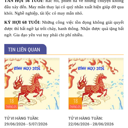
TÂN HỢI 56 TUỔI:
Rắc rối, phiền hà về những chuyện không
đâu xảy đến. May mắn thay lại có quý nhân xuất hiện giúp đỡ qua
khỏi. Nghề nghiệp, tài lộc có may mắn nhỏ.
KỶ HỢI 68 TUỔI
: Những công việc tồn đọng không giải quyết
được thì bất ngờ lại trôi chảy, hanh thông. Nhận được quà tặng bất
ngờ. Gia đạo yên vui tuy phải chi phí nhiều.
TIN LIÊN QUAN
18
18
THÁNG 05
THÁNG 05
TỬ VI HÀNG TUẦN:
TỬ VI HÀNG TUẦN:
29/06/2026 - 5/07/2026
22/06/2026 - 28/06/2026