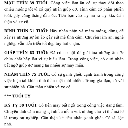
MẬU THÌN 39 TUỔI
: Công việc làm ăn có sự thay đổi theo
chiều hướng tốt vì có quý nhân giúp đỡ. Tình cảm có phần phiền
toái, gây căng thẳng đầu óc. Tiền bạc vào tay nọ ra tay kia. Cẩn
thận về xe cộ.
BÍNH THÌN 51 TUỔI
: Hãy nhẫn nhịn và mềm mỏng, đừng để
xảy ra những sự ồn ào gây sứt mẻ tình cảm. Chuyện làm ăn, nghề
nghiệp vẫn tiến triển tốt đẹp tuy hơi chậm.
GIÁP THÌN 63 TUỔI
: Đã có cơ hội để giải tỏa những ấm ức
chứa chất bấy lâu vì sự hiểu lầm. Trong công việc, có quý nhân
bất ngờ giúp đỡ mang lại nhiều sự may mắn.
NHÂM THÌN 75 TUỔI
: Có sự ganh ghét, cạnh tranh trong công
việc hiện tại khiến tinh thần mệt mỏi nhiều. Trong gia đạo, có vài
sự phiền hà. Cẩn thận nhiều về xe cộ.
*** TUỔI TỴ
KỶ TỴ 38 TUỔI
: Có hên may bất ngờ trong công việc đang làm.
Chuyện tình cảm mang lại nhiều niềm vui, nhưng chớ vì thế mà lơ
là trong sự nghiệp. Cẩn thận kẻ tiểu nhân ganh ghét. Có tài lộc
nhỏ.