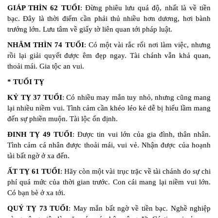
GIÁP THÌN 62 TUỔI
: Đừng phiêu lưu quá độ, nhất là về tiền
bạc. Đây là thời điểm cần phải thủ nhiều hơn dương, hơi bành
trướng lớn. Lưu tâm về giấy tờ liên quan tới pháp luật.
NHÂM THÌN 74 TUỔI
: Có một vài rắc rối nơi làm việc, nhưng
rồi lại giải quyết được êm đẹp ngay. Tài chánh vẫn khả quan,
thoải mái. Gia tộc an vui.
* TUỔI TỴ
KỶ TỴ 37 TUỔI
: Có nhiều may mắn tuy nhỏ, nhưng cũng mang
lại nhiều niềm vui. Tình cảm cần khéo léo kẻ dễ bị hiểu lầm mang
đến sự phiền muộn. Tài lộc ổn định.
ĐINH TỴ 49 TUỔI
: Được tin vui lớn của gia đình, thân nhân.
Tình cảm cá nhân được thoải mái, vui vẻ. Nhận được của hoạnh
tài bất ngờ ở xa đến.
ẤT TỴ 61 TUỔI
: Hãy còn một vài trục trặc về tài chánh do sự chi
phí quá mức của thời gian trước. Con cái mang lại niềm vui lớn.
Có bạn bè ở xa tới.
QUÝ TỴ 73 TUỔI
: May mắn bất ngờ về tiền bạc. Nghề nghiệp