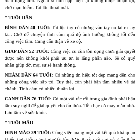
điều động hơn. Ngoài ra hùn hạp hiện tại không được thuận lợi,
chớ mạo hiểm. Tài lộc thoải mái.
* TUỔI DẦN
BÍNH DẦN 40 TUỔI:
Tài lộc tuy có nhưng vào tay nọ lại ra tay
kia. Chớ để chuyện tình cảm quá độ ảnh hưởng không tốt đến
công việc làm. Cũng cẩn thận về xe cộ.
GIÁP DẦN 52 TUỔI:
Công việc cũ còn tồn đọng chưa giải quyết
được nên không khỏi phải ưu tư, lo lắng phần nào. Sẽ có quý
nhân giúp đỡ, mọi sự sẽ hanh thông.
NHÂM DẦN 64 TUỔI:
Có những tín hiệu tốt đẹp mang đến cho
những công việc sắp tới. Tuy thế, còn phải bận tâm nhiều về tài
chánh. Tình cảm có nhiều thuận lợi.
CANH DẦN 76 TUỔI:
Có một vài rắc rối trong gia đình phải bận
tâm suy nghĩ để giải quyết cho ổn thỏa. Tiền bạc có may mắn nhỏ.
Lưu tâm về sức khỏe.
* TUỔI MÃO
ĐINH MÃO 39 TUỔI
: Công việc mang một vài kết quả khả quan
khiến tinh thần cũng như tài lộc được thoải mái vui vẻ. Cẩn thận