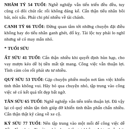
NHÂM TÝ 54 TUỔI
: Nghề nghiệp vẫn tiến triển đều đều, tuy
cũng có đôi chút rắc rối không đáng kể. Cẩn thận tiểu nhân bôi
bát, nói xấu. Phải chi phí nhiều về tài chánh.
CANH TÝ 66 TUỔI:
Đừng quan tâm tới những chuyện đặt điều
không hay do tiểu nhân ganh ghét, đố kỵ. Tài lộc tuy phải lo nghĩ
nhưng sẽ có may mắn nhỏ.
* TUỔI SỬU
ẤT SỬU 41 TUỔI
: Cẩn thận nhiều khi quyết định hùn hạp, cho
vay mượn kẻo dễ bị tiền mất tật mang. Công việc vẫn thuận lợi.
Tình cảm còn rối phải ưu tư nhiều.
QUÝ SỬU 53 TUỔI
: Gặp chuyện phiền muộn nơi làm việc khiến
tinh thần không vui. Hãy bỏ qua chuyện nhỏ, tập trung vào công
việc sẽ có kết quả tốt đẹp bất ngờ.
TÂN SỬU 65 TUỔI
: Nghề nghiệp vẫn tiến triển thuận lợi. Đã vậy
lại có quý nhân tận tình giúp đỡ khiến tinh thần phấn chấn nhiều.
Cẩn thận thật kỹ càng về xe cộ.
KỶ SỬU 77 TUỔI
: Nên tập trung vào một mối để công việc dễ