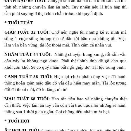
ĐINH DẬU 69 TUỔI
: Chuyện làm ăn đã bắt đầu khởi sắc. Có thể
tính tới những chuyện làm ăn mới. Tuy nhiên nếu là hùn hạp thì
cần phải suy nghĩ thật chín chắn trước khi quyết định.
* TUỔI TUẤT
GIÁP TUẤT 32 TUỔI
: Chớ nên nghe lời những kẻ ru nịnh mà
sống 1 cuộc sống buông thả sẽ dẫn tới hậu quả không tốt. Việc
làm vẫn bền vững, tài lộc thoải mái. Tình cảm cá nhân vui.
NHÂM TUẤT 44 TUỔI
: Những chuyện bung xung, rối rắm vẫn
còn xảy ra không ngờ được. Phải thật bình tình để gỡ cho qua
khỏi cơn khó. Sẽ có quý nhân bất ngờ giúp đỡ. Tài lộc trung bình.
CANH TUẤT 56 TUỔI
: Hiện tại chưa phải công việc đã hanh
thông hoàn toàn mặc dầu có vài dấu hiệu may mắn. Tài lộc tương
đối đã thoải mái, đỡ lo lắng, ưu tư.
MẬU TUẤT 68 TUỔI
: Hao tốn tiền bạc về những chuyện thật
cần thiết. Việc làm ăn tuy vẫn còn vài trục trặc nhỏ nhưng sẽ hanh
thông sau 1 thời gian ngắn. Coi chừng tiểu nhân mưu hại.
* TUỔI HỢI
ẤT HỢI 31 TUỔI
: Chuyện tình cảm cá nhân lúc này nên tự kiềm