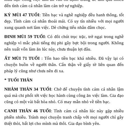
đến tình cảm cá nhân làm cản trở sự nghiệp.
KỶ MÙI 47 TUỔI
: Tiền bạc và nghề nghiệp đều hanh thông, tốt
đẹp. Tình cảm cá nhân thoải mái. Có uy tín nhiều với mọi người
xung quanh nơi làm việc. Dè chừng tiểu nhân đâm chọc.
ĐINH MÙI 59 TUỔI
: Có đôi chút trục trặc, trở ngại trong nghề
nghiệp vì mắc phải tiếng thị phi gây bực bội trong người. Không
nên xuất vốn làm ăn lúc này, chưa thuận lợi đâu.
ẤT MÙI 71 TUỔI
: Tốn hao tiền bạc khá nhiều. Đã vậy lại có
chuyện buồn về người thân. Cẩn thận về giấy tờ liên quan đến
pháp lý cũng như chưa nên đi xa.
* TUỔI THÂN
NHÂM THÂN 34 TUỔI
: Chớ để chuyện tình cảm cá nhân lậm
quá mà chi phối tới việc học hành cùng công ăn việc làm. Gia đạo
cũng có một vài bất hòa nhỏ. Có may mắn nhỏ về tiền bạc.
CANH THÂN 46 TUỔI
: Tình cảm cá nhân lúc này gặp nhiều
phiền nhiễu. Tránh mọi chuyện tranh chấp với mọi người chỉ gây
thiệt thòi, bất lợi cho mình mà thôi. Gia đạo bình yên.