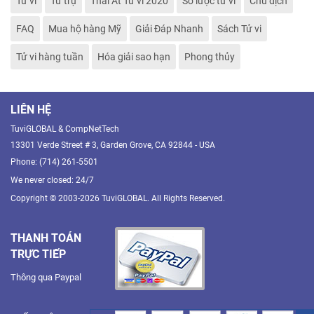
Tử vi
Tứ trụ
Thái Ất Tử vi 2020
Sơ lược tử vi
Chu dịch
FAQ
Mua hộ hàng Mỹ
Giải Đáp Nhanh
Sách Tử vi
Tử vi hàng tuần
Hóa giải sao hạn
Phong thủy
LIÊN HỆ
TuviGLOBAL & CompNetTech
13301 Verde Street # 3, Garden Grove, CA 92844 - USA
Phone: (714) 261-5501
We never closed: 24/7
Copyright © 2003-2026 TuviGLOBAL. All Rights Reserved.
THANH TOÁN
TRỰC TIẾP
Thông qua Paypal