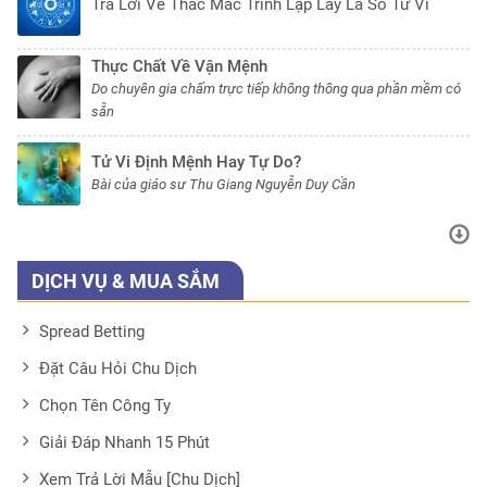
Trả Lời Về Thắc Mắc Trình Lập Lấy Lá Số Tử Vi
Thực Chất Về Vận Mệnh
Do chuyên gia chấm trực tiếp không thông qua phần mềm có
sẵn
Tử Vi Định Mệnh Hay Tự Do?
Bài của giáo sư Thu Giang Nguyễn Duy Cần
DỊCH VỤ & MUA SẮM
Spread Betting
Đặt Câu Hỏi Chu Dịch
Chọn Tên Công Ty
Giải Đáp Nhanh 15 Phút
Xem Trả Lời Mẫu [Chu Dịch]