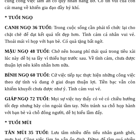
cùng công việc làm ăn có quý nhân nâng đỡ. Có tin vui của con
cái mang về khiến gia đạo đầy hỷ khí.
* TUỔI NGỌ
CANH NGỌ 36 TUỔI:
Trong cuộc sống cần phải tổ chức lại cho
chặt chẽ để đạt kết quả tốt đẹp hơn. Tình cảm cá nhân vui vẻ.
Thoải mái vì họp với bạn bè. Có quà tặng bất ngờ.
MẬU NGỌ 48 TUỔI
: Chớ nên hoang phí thái quá trong tiêu xài
lúc này dễ bị sa lầy vì thiếu hụt trước sau. Về tình cảm, chưa được
thuận lợi nên kiên nhẫn hơn nữa.
BÍNH NGỌ 60 TUỔI
: Cứ việc tiếp tục thực hiện những công việc
theo dự tính và đang ở giai đoạn thuận lợi. Tiền bạc vẫn còn
khiếm khuyết chưa được như ý. Tình cảm vui vẻ.
GIÁP NGỌ 72 TUỔI
: Mọi sự việc tuy thấy có vẻ có chiều hướng
tốt đẹp nhưng hãy còn ngoài tầm tay. Nên tránh xa chỗ họp hành
với bạn bè và chỗ đông người, dễ bị hiểu lầm đấy.
* TUỔI MÙI
TÂN MÙI 35 TUỔI
: Lưu tâm nhiều đến tiểu nhân ganh ghét,
mưu hại. Công việc làm ăn vẫn ổn định. Đừng để tâm quá nhiều