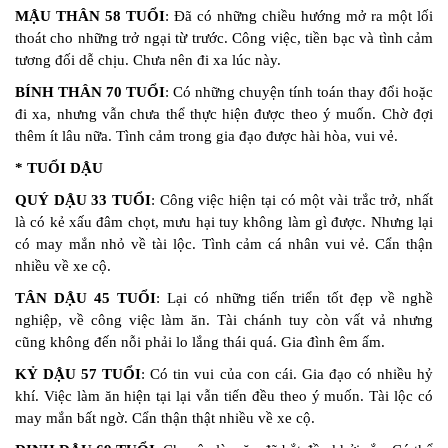
MẬU THÂN 58 TUỔI
: Đã có những chiều hướng mở ra một lối
thoát cho những trở ngại từ trước. Công việc, tiền bạc và tình cảm
tương đối dễ chịu. Chưa nên đi xa lúc này.
BÍNH THÂN 70 TUỔI
: Có những chuyện tính toán thay đổi hoặc
đi xa, nhưng vẫn chưa thể thực hiện được theo ý muốn. Chờ đợi
thêm ít lâu nữa. Tình cảm trong gia đạo được hài hòa, vui vẻ.
* TUỔI DẬU
QUÝ DẬU 33 TUỔI
: Công việc hiện tại có một vài trắc trở, nhất
là có kẻ xấu đâm chọt, mưu hại tuy không làm gì được. Nhưng lại
có may mắn nhỏ về tài lộc. Tình cảm cá nhân vui vẻ. Cẩn thận
nhiều về xe cộ.
TÂN DẬU 45 TUỔI
: Lại có những tiến triển tốt đẹp về nghề
nghiệp, về công việc làm ăn. Tài chánh tuy còn vất vả nhưng
cũng không đến nỗi phải lo lắng thái quá. Gia đình êm ấm.
KỶ DẬU 57 TUỔI
: Có tin vui của con cái. Gia đạo có nhiều hỷ
khí. Việc làm ăn hiện tại lại vẫn tiến đều theo ý muốn. Tài lộc có
may mắn bất ngờ. Cẩn thận thật nhiều về xe cộ.