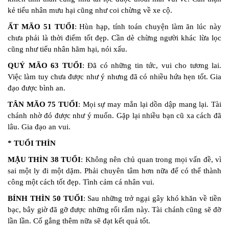
kẻ tiểu nhân mưu hại cũng như coi chừng về xe cộ.
ẤT MÃO 51 TUỔI
: Hùn hạp, tính toán chuyện làm ăn lúc này
chưa phải là thời điểm tốt đẹp. Cần dè chừng người khác lừa lọc
cũng như tiểu nhân hãm hại, nói xấu.
QUÝ MÃO 63 TUỔI
: Đã có những tin tức, vui cho tương lai.
Việc làm tuy chưa được như ý nhưng đã có nhiều hứa hẹn tốt. Gia
đạo được bình an.
TÂN MÃO 75 TUỔI
: Mọi sự may mắn lại dồn dập mang lại. Tài
chánh nhờ đó được như ý muốn. Gặp lại nhiều bạn cũ xa cách đã
lâu. Gia đạo an vui.
* TUỔI THÌN
MẬU THÌN 38 TUỔI
: Không nên chủ quan trong mọi vấn đề, vì
sai một ly đi một dặm. Phải chuyên tâm hơn nữa để có thể thành
công một cách tốt đẹp. Tình cảm cá nhân vui.
BÍNH THÌN 50 TUỔI
: Sau những trở ngại gây khó khăn về tiền
bạc, bây giờ đã gỡ được những rối rắm này. Tài chánh cũng sẽ đỡ
lần lần. Cố gắng thêm nữa sẽ đạt kết quả tốt.