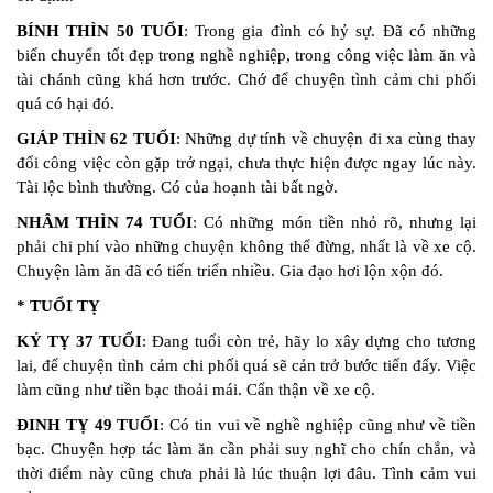
BÍNH THÌN 50 TUỔI
: Trong gia đình có hỷ sự. Đã có những
biến chuyển tốt đẹp trong nghề nghiệp, trong công việc làm ăn và
tài chánh cũng khá hơn trước. Chớ để chuyện tình cảm chi phối
quá có hại đó.
GIÁP THÌN 62 TUỔI
: Những dự tính về chuyện đi xa cùng thay
đổi công việc còn gặp trở ngại, chưa thực hiện được ngay lúc này.
Tài lộc bình thường. Có của hoạnh tài bất ngờ.
NHÂM THÌN 74 TUỔI
: Có những món tiền nhỏ rõ, nhưng lại
phải chi phí vào những chuyện không thể đừng, nhất là về xe cộ.
Chuyện làm ăn đã có tiến triển nhiều. Gia đạo hơi lộn xộn đó.
* TUỔI TỴ
KỶ TỴ 37 TUỔI
: Đang tuổi còn trẻ, hãy lo xây dựng cho tương
lai, để chuyện tình cảm chi phối quá sẽ cản trở bước tiến đấy. Việc
làm cũng như tiền bạc thoải mái. Cẩn thận về xe cộ.
ĐINH TỴ 49 TUỔI
: Có tin vui về nghề nghiệp cũng như về tiền
bạc. Chuyện hợp tác làm ăn cần phải suy nghĩ cho chín chắn, và
thời điểm này cũng chưa phải là lúc thuận lợi đâu. Tình cảm vui