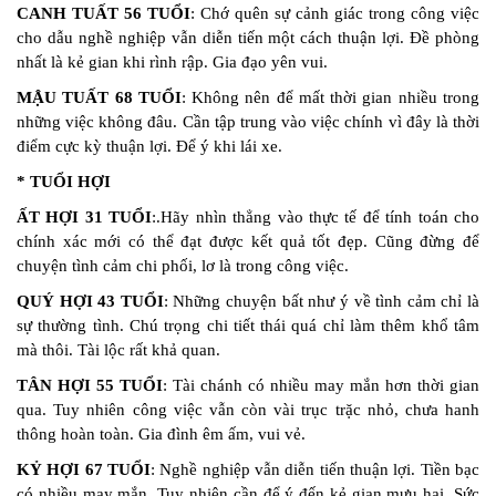
CANH TUẤT 56 TUỔI
: Chớ quên sự cảnh giác trong công việc
cho dẫu nghề nghiệp vẫn diễn tiến một cách thuận lợi. Đề phòng
nhất là kẻ gian khi rình rập. Gia đạo yên vui.
MẬU TUẤT 68 TUỔI
: Không nên để mất thời gian nhiều trong
những việc không đâu. Cần tập trung vào việc chính vì đây là thời
điểm cực kỳ thuận lợi. Để ý khi lái xe.
* TUỔI HỢI
ẤT HỢI 31 TUỔI
:.Hãy nhìn thẳng vào thực tế để tính toán cho
chính xác mới có thể đạt được kết quả tốt đẹp. Cũng đừng để
chuyện tình cảm chi phối, lơ là trong công việc.
QUÝ HỢI 43 TUỔI
: Những chuyện bất như ý về tình cảm chỉ là
sự thường tình. Chú trọng chi tiết thái quá chỉ làm thêm khổ tâm
mà thôi. Tài lộc rất khả quan.
TÂN HỢI 55 TUỔI
: Tài chánh có nhiều may mắn hơn thời gian
qua. Tuy nhiên công việc vẫn còn vài trục trặc nhỏ, chưa hanh
thông hoàn toàn. Gia đình êm ấm, vui vẻ.
KỶ HỢI 67 TUỔI
: Nghề nghiệp vẫn diễn tiến thuận lợi. Tiền bạc
có nhiều may mắn. Tuy nhiên cần để ý đến kẻ gian mưu hại. Sức