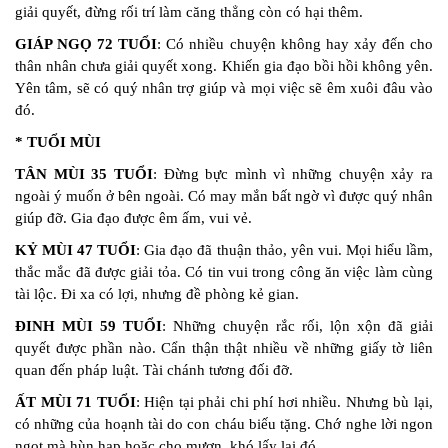
giải quyết, đừng rối trí làm căng thẳng còn có hại thêm.
GIÁP NGỌ 72 TUỔI
: Có nhiều chuyện không hay xảy đến cho
thân nhân chưa giải quyết xong. Khiến gia đạo bồi hồi không yên.
Yên tâm, sẽ có quý nhân trợ giúp và mọi việc sẽ êm xuôi đâu vào
đó.
* TUỔI MÙI
TÂN MÙI 35 TUỔI
: Đừng bực mình vì những chuyện xảy ra
ngoài ý muốn ở bên ngoài. Có may mắn bất ngờ vì được quý nhân
giúp đỡ. Gia đạo được êm ấm, vui vẻ.
KỶ MÙI 47 TUỔI
: Gia đạo đã thuận thảo, yên vui. Mọi hiểu lầm,
thắc mắc đã được giải tỏa. Có tin vui trong công ăn việc làm cùng
tài lộc. Đi xa có lợi, nhưng đề phòng kẻ gian.
ĐINH MÙI 59 TUỔI
: Những chuyện rắc rối, lộn xộn đã giải
quyết được phần nào. Cẩn thận thật nhiều về những giấy tờ liên
quan đến pháp luật. Tài chánh tương đối đỡ.
ẤT MÙI 71 TUỔI
: Hiện tại phải chi phí hơi nhiều. Nhưng bù lại,
có những của hoạnh tài do con cháu biếu tặng. Chớ nghe lời ngon
ngọt mà hùn hạp hoặc cho mượn, khó lấy lại đó.