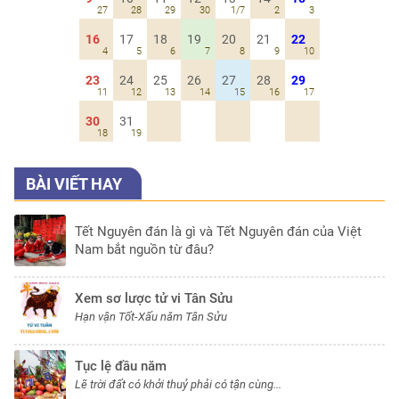
27
28
29
30
1/7
2
3
16
17
18
19
20
21
22
4
5
6
7
8
9
10
23
24
25
26
27
28
29
11
12
13
14
15
16
17
30
31
18
19
BÀI VIẾT HAY
Tết Nguyên đán là gì và Tết Nguyên đán của Việt
Nam bắt nguồn từ đâu?
Xem sơ lược tử vi Tân Sửu
Hạn vận Tốt-Xấu năm Tân Sửu
Tục lệ đầu năm
Lẽ trời đất có khởi thuỷ phải có tận cùng...