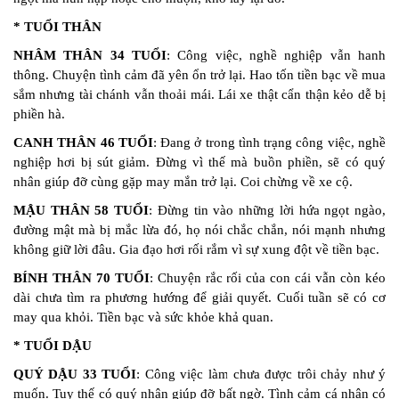
* TUỔI THÂN
NHÂM THÂN 34 TUỔI
: Công việc, nghề nghiệp vẫn hanh
thông. Chuyện tình cảm đã yên ổn trở lại. Hao tốn tiền bạc về mua
sắm nhưng tài chánh vẫn thoải mái. Lái xe thật cẩn thận kẻo dễ bị
phiền hà.
CANH THÂN 46 TUỔI
: Đang ở trong tình trạng công việc, nghề
nghiệp hơi bị sút giảm. Đừng vì thế mà buồn phiền, sẽ có quý
nhân giúp đỡ cùng gặp may mắn trở lại. Coi chừng về xe cộ.
MẬU THÂN 58 TUỔI
: Đừng tin vào những lời hứa ngọt ngào,
đường mật mà bị mắc lừa đó, họ nói chắc chắn, nói mạnh nhưng
không giữ lời đâu. Gia đạo hơi rối rắm vì sự xung đột về tiền bạc.
BÍNH THÂN 70 TUỔI
: Chuyện rắc rối của con cái vẫn còn kéo
dài chưa tìm ra phương hướng để giải quyết. Cuối tuần sẽ có cơ
may qua khỏi. Tiền bạc và sức khỏe khả quan.
* TUỔI DẬU
QUÝ DẬU 33 TUỔI
: Công việc làm chưa được trôi chảy như ý
muốn. Tuy thế có quý nhân giúp đỡ bất ngờ. Tình cảm cá nhân có