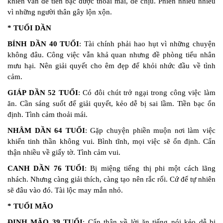
khiến vấn đề tiền bạc được thoải mái, dễ chịu. Phiền nhiễu nhiều
vì những người thân gây lộn xộn.
* TUỔI DẦN
BÍNH DẦN 40 TUỔI
: Tài chính phải hao hụt vì những chuyện
không đâu. Công việc vẫn khả quan nhưng đề phòng tiểu nhân
mưu hại. Nên giải quyết cho êm đẹp để khỏi nhức đầu về tình
cảm.
GIÁP DẦN 52 TUỔI
: Có đôi chút trở ngại trong công việc làm
ăn. Cần sáng suốt để giải quyết, kẻo dễ bị sai lầm. Tiền bạc ổn
định. Tình cảm thoải mái.
NHÂM DẦN 64 TUỔI
: Gặp chuyện phiền muộn nơi làm việc
khiến tinh thần không vui. Bình tĩnh, mọi việc sẽ ổn định. Cẩn
thận nhiều về giấy tờ. Tình cảm vui.
CANH DẦN 76 TUỔI
: Bị miệng tiếng thị phi một cách lãng
nhách. Nhưng càng giải thích, càng tạo nên rắc rối. Cứ để tự nhiên
sẽ đâu vào đó. Tài lộc may mắn nhỏ.
* TUỔI MÃO
ĐINH MÃO 39 TUỔI
: Cẩn thận về lời ăn tiếng nói kẻo dễ bị