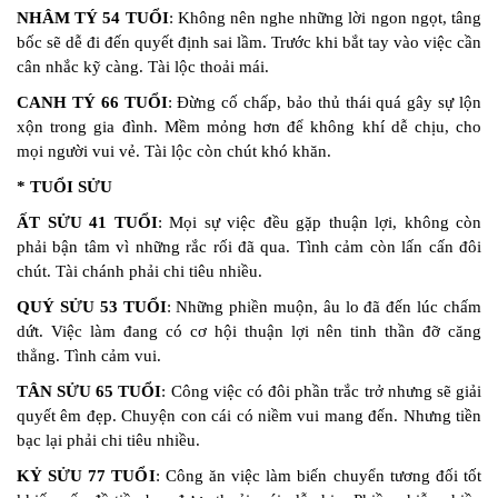
NHÂM TÝ 54 TUỔI
: Không nên nghe những lời ngon ngọt, tâng
bốc sẽ dễ đi đến quyết định sai lầm. Trước khi bắt tay vào việc cần
cân nhắc kỹ càng. Tài lộc thoải mái.
CANH TÝ 66 TUỔI
: Đừng cố chấp, bảo thủ thái quá gây sự lộn
xộn trong gia đình. Mềm mỏng hơn để không khí dễ chịu, cho
mọi người vui vẻ. Tài lộc còn chút khó khăn.
* TUỔI SỬU
ẤT SỬU 41 TUỔI
: Mọi sự việc đều gặp thuận lợi, không còn
phải bận tâm vì những rắc rối đã qua. Tình cảm còn lấn cấn đôi
chút. Tài chánh phải chi tiêu nhiều.
QUÝ SỬU 53 TUỔI
: Những phiền muộn, âu lo đã đến lúc chấm
dứt. Việc làm đang có cơ hội thuận lợi nên tinh thần đỡ căng
thẳng. Tình cảm vui.
TÂN SỬU 65 TUỔI
: Công việc có đôi phần trắc trở nhưng sẽ giải
quyết êm đẹp. Chuyện con cái có niềm vui mang đến. Nhưng tiền
bạc lại phải chi tiêu nhiều.
KỶ SỬU 77 TUỔI
: Công ăn việc làm biến chuyển tương đối tốt