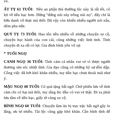
vẻ.
ẤT TỴ 61 TUỔI
: Nên an phận thủ thường lúc này là rất tốt, có
lợi về tiền bạc hơn. Đừng "đứng núi này trông núi nọ", đây chỉ là
hữu danh vô thực mà thôi. Đã vậy còn khiến nhiều người nói xấu,
dèm pha nữa.
QUÝ TỴ 73 TUỔI
: Hao tốn tiền nhiều về những chuyện xe cộ,
chuyện học hành của con cái, cùng những việc linh tinh. Tính
chuyện đi xa rất có lợi. Gia đình bình yên vô sự.
* TUỔI NGỌ
CANH NGỌ 36 TUỔI:
Tình cảm cá nhân vui vẻ vì được người
thương săn sóc nhiệt tình. Gia đạo cũng có những hỷ sự dồn dập.
Công việc đã bớt khó khăn nhiều, tuy tiền bạc chưa thoải mái như
ý.
MẬU NGỌ 48 TUỔI
: Có quà tặng bất ngờ. Chớ phiêu lưu về tình
cảm chi có hại mà thôi, tuy rằng lúc đầu có vui vẻ thật. Đi xa phải
lưu tâm về tiền bạc, giấy tờ cùng xe cộ.
BÍNH NGỌ 60 TUỔI
: Chuyện làm ăn bị trục trặc bất ngờ gây lo
lắng, ưu tư nhiều. Tài lộc cũng gặp khó khăn. Cần bình tĩnh để