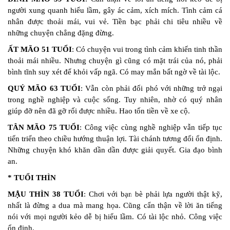
người xung quanh hiểu lầm, gây ác cảm, xích mích. Tình cảm cá
nhân được thoải mái, vui vẻ. Tiền bạc phải chi tiêu nhiều về
những chuyện chẳng đặng đừng.
ẤT MÃO 51 TUỔI
: Có chuyện vui trong tình cảm khiến tinh thần
thoải mái nhiều. Nhưng chuyện gì cũng có mặt trái của nó, phải
bình tĩnh suy xét để khỏi vấp ngã. Có may mắn bất ngờ về tài lộc.
QUÝ MÃO 63 TUỔI
: Vẫn còn phải đối phó với những trở ngại
trong nghề nghiệp và cuộc sống. Tuy nhiên, nhờ có quý nhân
giúp đỡ nên đã gỡ rối được nhiều. Hao tốn tiền về xe cộ.
TÂN MÃO 75 TUỔI
: Công việc cùng nghề nghiệp vẫn tiếp tục
tiến triển theo chiều hướng thuận lợi. Tài chánh tương đối ổn định.
Những chuyện khó khăn dần dần được giải quyết. Gia đạo bình
an.
* TUỔI THÌN
MẬU THÌN 38 TUỔI
: Chơi với bạn bè phải lựa người thật kỹ,
nhất là đừng a dua mà mang họa. Cũng cẩn thận về lời ăn tiếng
nói với mọi người kẻo dễ bị hiểu lầm. Có tài lộc nhỏ. Công việc
ổn định.