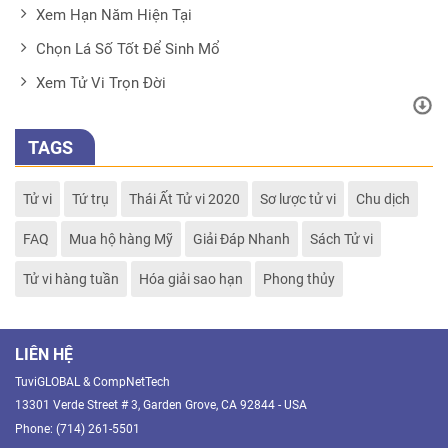
Xem Hạn Năm Hiện Tại
Chọn Lá Số Tốt Để Sinh Mổ
Xem Tử Vi Trọn Đời
TAGS
Tử vi
Tứ trụ
Thái Ất Tử vi 2020
Sơ lược tử vi
Chu dịch
FAQ
Mua hộ hàng Mỹ
Giải Đáp Nhanh
Sách Tử vi
Tử vi hàng tuần
Hóa giải sao hạn
Phong thủy
LIÊN HỆ
TuviGLOBAL & CompNetTech
13301 Verde Street # 3, Garden Grove, CA 92844 - USA
Phone: (714) 261-5501