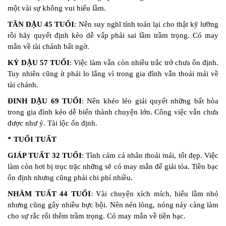
một vài sự không vui hiểu lầm.
TÂN DẬU 45 TUỔI
: Nên suy nghĩ tính toán lại cho thật kỹ lưỡng
rồi hãy quyết định kẻo dễ vấp phải sai lầm trầm trọng. Có may
mắn về tài chánh bất ngờ.
KỶ DẬU 57 TUỔI
: Việc làm vẫn còn nhiều trắc trở chưa ổn định.
Tuy nhiên cũng ít phải lo lắng vì trong gia đình vẫn thoải mái về
tài chánh.
ĐINH DẬU 69 TUỔI
: Nên khéo léo giải quyết những bất hòa
trong gia đình kẻo dễ biến thành chuyện lớn. Công việc vẫn chưa
được như ý. Tài lộc ổn định.
* TUỔI TUẤT
GIÁP TUẤT 32 TUỔI
: Tình cảm cá nhân thoải mái, tốt đẹp. Việc
làm còn hơi bị trục trặc những sẽ có may mắn để giải tỏa. Tiền bạc
ổn định nhưng cũng phải chi phí nhiều.
NHÂM TUẤT 44 TUỔI
: Vài chuyện xích mích, hiểu lầm nhỏ
nhưng cũng gây nhiều bực bội. Nên nén lòng, nóng nảy càng làm
cho sự rắc rối thêm trầm trọng. Có may mắn về tiền bạc.