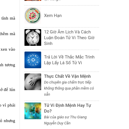
Xem Hạn
 tình mà
12 Giờ Âm Lịch Và Cách
t thêm mà
Luận Đoán Tử Vi Theo Giờ
Sinh
g xen vào
Trả Lời Về Thắc Mắc Trình
Lập Lấy Lá Số Tử Vi
ánh tương
Thực Chất Về Vận Mệnh
Do chuyên gia chấm trực tiếp
không thông qua phần mềm có
hớ để lún
sẵn
o vì phải
Tử Vi Định Mệnh Hay Tự
Do?
Bài của giáo sư Thu Giang
nhỏ nhưng
Nguyễn Duy Cần