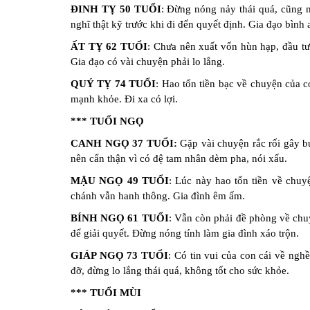
ĐINH TỴ 50 TUỔI
: Đừng nóng nảy thái quá, cũng nh
nghĩ thật kỹ trước khi đi đến quyết định. Gia đạo bình 
ẤT TỴ 62 TUỔI
: Chưa nên xuất vốn hùn hạp, đầu tư v
Gia đạo có vài chuyện phải lo lắng.
QUÝ TỴ 74 TUỔI
: Hao tốn tiền bạc về chuyện của 
mạnh khỏe. Đi xa có lợi.
*** TUỔI NGỌ
CANH NGỌ 37 TUỔI:
Gặp vài chuyện rắc rối gây b
nên cẩn thận vì có đệ tam nhân dèm pha, nói xấu.
MẬU NGỌ 49 TUỔI
: Lúc này hao tốn tiền về chuyệ
chánh vẫn hanh thông. Gia đình êm ấm.
BÍNH NGỌ 61 TUỔI
: Vẫn còn phải đề phòng về chuy
để giải quyết. Đừng nóng tính làm gia đình xáo trộn.
GIÁP NGỌ 73 TUỔI
: Có tin vui của con cái về ng
đỡ, đừng lo lắng thái quá, không tốt cho sức khỏe.
*** TUỔI MÙI