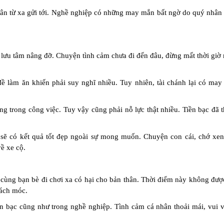
hân từ xa gửi tới. Nghề nghiệp có những may mắn bất ngờ do quý nhân 
 lưu tâm nâng đỡ. Chuyện tình cảm chưa đi đến đâu, đừng mất thời giờ
đề làm ăn khiến phải suy nghĩ nhiều. Tuy nhiên, tài chánh lại có may
 trong công việc. Tuy vậy cũng phải nỗ lực thật nhiều. Tiền bạc đã t
sẽ có kết quả tốt đẹp ngoài sự mong muốn. Chuyện con cái, chớ xen
ề xe cộ.
ùng bạn bè đi chơi xa có hại cho bản thân. Thời điểm này không được
rách móc.
ền bạc cũng như trong nghề nghiệp. Tình cảm cá nhân thoải mái, vui 