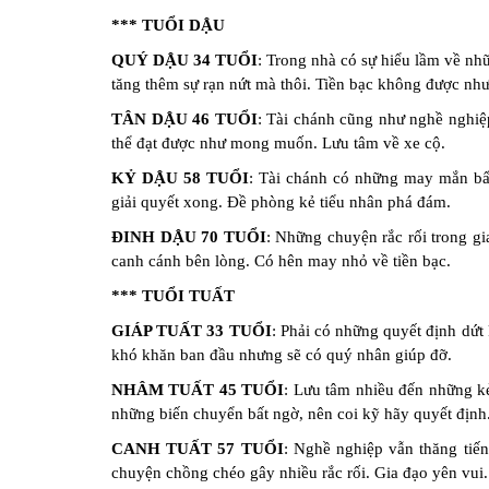
*** TUỔI DẬU
QUÝ DẬU 34 TUỔI
: Trong nhà có sự hiểu lầm về nh
tăng thêm sự rạn nứt mà thôi. Tiền bạc không được như
TÂN DẬU 46 TUỔI
: Tài chánh cũng như nghề nghiệp
thể đạt được như mong muốn. Lưu tâm về xe cộ.
KỶ DẬU 58 TUỔI
: Tài chánh có những may mắn bất
giải quyết xong. Đề phòng kẻ tiểu nhân phá đám.
ĐINH DẬU 70 TUỔI
: Những chuyện rắc rối trong gi
canh cánh bên lòng. Có hên may nhỏ về tiền bạc.
*** TUỔI TUẤT
GIÁP TUẤT 33 TUỔI
: Phải có những quyết định dứt
khó khăn ban đầu nhưng sẽ có quý nhân giúp đỡ.
NHÂM TUẤT 45 TUỔI
: Lưu tâm nhiều đến những kẻ
những biến chuyển bất ngờ, nên coi kỹ hãy quyết định
CANH TUẤT 57 TUỔI
: Nghề nghiệp vẫn thăng tiến
chuyện chồng chéo gây nhiều rắc rối. Gia đạo yên vui.