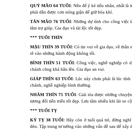
Đặt
QUÝ MÃO 64 TUỔI
: Nên để ý kẻ tiểu nhân, nhất là
Tên
Cho
phải dằn được cơn nóng giận để giữ hòa khí.
Con
TÂN MÃO 76 TUỔI
: Những dự tính cho công việc l
tâm trợ giúp. Gia đạo và tài lộc tốt đẹp.
Chọn
tên
*** TUỔI THÌN
công
MẬU THÌN 39 TUỔI
: Có tin vui về gia đạo, về thân
ty
rê vào những hành động không tốt.
Sách
BÍNH THÌN 51 TUỔI
: Công việc, nghề nghiệp có d
Tử
chánh cũng khá hẳn lên. Gia đạo an vui.
Vi
GIÁP THÌN 63 TUỔI
: Lúc này chưa phải là lúc tính
chánh, nghề nghiệp bình thường.
NHÂM THÌN 75 TUỔI
: Giải tỏa được những chuyện 
tương đối tiến triển tốt đẹp. Lưu tâm nhiều khi lái xe cộ
*** TUỔI TỴ
KỶ TỴ 38 TUỔI
: Hãy còn ở tuổi quá trẻ, đừng ngh
đèn. Tập trung tư tưởng vào những vấn đề sau để xây d