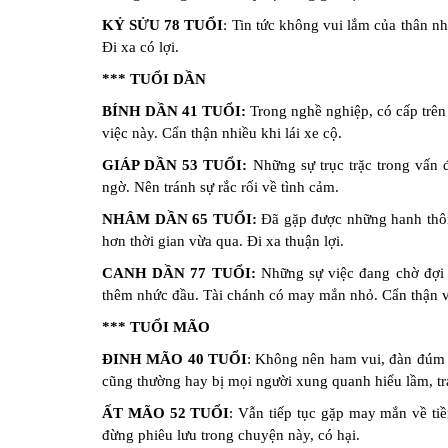
tử
KỶ SỬU 78 TUỔI
: Tin tức không vui lắm của thân n
vi
Đi xa có lợi.
Chuyên
biệt
*** TUỔI DẦN
Đặt
BÍNH DẦN 41 TUỔI:
Trong nghề nghiệp, có cấp trên
Câu
việc này. Cẩn thận nhiều khi lái xe cộ.
Hỏi
GIÁP DẦN 53 TUỔI:
Những sự trục trặc trong vấn 
Phong
ngờ. Nên tránh sự rắc rối về tình cảm.
Thủy
NHÂM DẦN 65 TUỔI:
Đã gặp được những hanh thông
Dự
hơn thời gian vừa qua. Đi xa thuận lợi.
Đoán
Đời
CANH DẦN 77 TUỔI:
Những sự việc đang chờ đợi 
Tư
thêm nhức đầu. Tài chánh có may mắn nhỏ. Cẩn thận v
*** TUỔI MÃO
Câu
hỏi
ĐINH MÃO 40 TUỔI
: Không nên ham vui, đàn đúm c
Giải
cũng thường hay bị mọi người xung quanh hiểu lầm, t
Đáp
Nhanh
ẤT MÃO 52 TUỔI
: Vẫn tiếp tục gặp may mắn về ti
đừng phiêu lưu trong chuyện này, có hại.