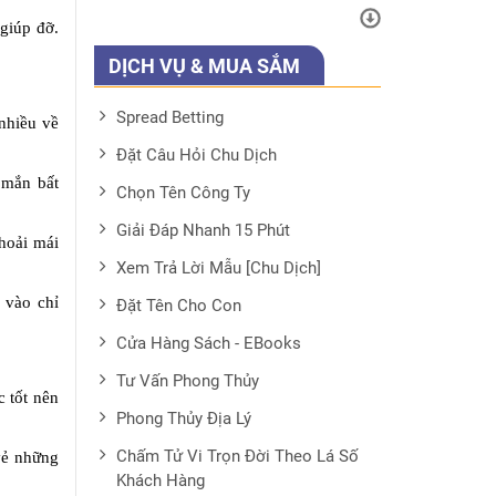
giúp đỡ.
DỊCH VỤ & MUA SẮM
Spread Betting
 nhiều về
Đặt Câu Hỏi Chu Dịch
 mắn bất
Chọn Tên Công Ty
Giải Đáp Nhanh 15 Phút
hoải mái
Xem Trả Lời Mẫu [Chu Dịch]
 vào chỉ
Đặt Tên Cho Con
Cửa Hàng Sách - EBooks
Tư Vấn Phong Thủy
 tốt nên
Phong Thủy Địa Lý
Chấm Tử Vi Trọn Đời Theo Lá Số
vẻ những
Khách Hàng