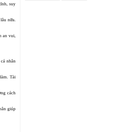
tĩnh, suy
 lâu nữa.
 an vui,
 cá nhân
 làm. Tài
ơng cách
hân giúp