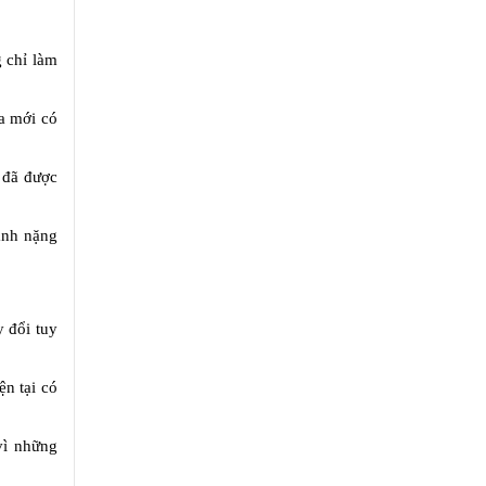
g chỉ làm
ữa mới có
 đã được
gánh nặng
y đổi tuy
ện tại có
vì những