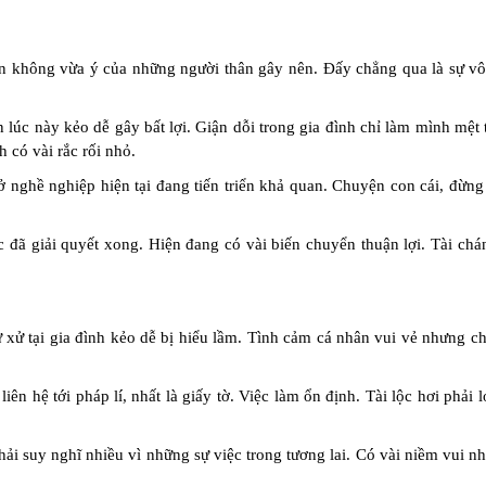
 không vừa ý của những người thân gây nên. Đấy chẳng qua là sự vô
n lúc này kẻo dễ gây bất lợi. Giận dỗi trong gia đình chỉ làm mình mệ
h có vài rắc rối nhỏ.
ở nghề nghiệp hiện tại đang tiến triển khả quan. Chuyện con cái, đừn
c đã giải quyết xong. Hiện đang có vài biến chuyển thuận lợi. Tài ch
 xử tại gia đình kẻo dễ bị hiểu lầm. Tình cảm cá nhân vui vẻ nhưng c
ên hệ tới pháp lí, nhất là giấy tờ. Việc làm ổn định. Tài lộc hơi phải l
phải suy nghĩ nhiều vì những sự việc trong tương lai. Có vài niềm vui 