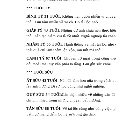
hiện
*** TUỔI TÝ
tại
BÍNH TÝ 31 TUỔI:
Không nên buồn phiền vì chuyện
Chọn
thôi. Lưu tâm nhiều về xe cộ. Có tài lộc nhỏ.
lá
số
GIÁP TÝ 43 TUỔI
: Những dự tính chưa nên thực hiệ
tốt
thôi, nên tạo niềm vui là tốt nhất. Nghề nghiệp tài chán
sinh
NHÂM TÝ 55 TUỔI
: Hanh thông về mặt tài lộc nhờ 
mổ
thái quá chỉ làm thêm lộn xộn, rạn nứt mà thôi.
Chấm
CANH TÝ 67 TUỔI
: Chuyện trở ngại trong công việ
tử
đối thoải mái tuy vẫn phải lo lắng. Giữ gìn sức khỏe.
vi
cho
*** TUỔI SỬU
trẻ
ẤT SỬU 42 TUỔI
: Nên để tâm hơn nữa trong cách cư
dưới
lầy ảnh hưởng tới sự học cũng như nghề nghiệp.
13
tuổi
QUÝ SỬU 54 TUỔI
:Cẩn thận nhiều về những vấn đề li
chi phí nhiều trong những chuyện bất thường.
Đặt
Câu
TÂN SỬU 66 TUỔI
: Về tài lộc cũng như công việc, 
hỏi
bất ngờ mang đến. Có hỷ sự trong gia đạo.