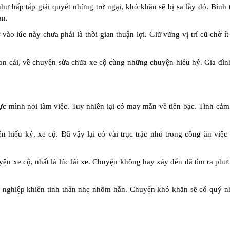
ư hấp tấp giải quyết những trở ngại, khó khăn sẽ bị sa lầy đó. Bình 
an.
ào lúc này chưa phải là thời gian thuận lợi. Giữ vững vị trí cũ chờ ít
con cái, về chuyện sửa chữa xe cộ cùng những chuyện hiếu hỷ. Gia đình
ực mình nơi làm việc. Tuy nhiên lại có may mắn về tiền bạc. Tình cảm
n hiếu kỷ, xe cộ. Đã vậy lại có vài trục trặc nhỏ trong công ăn việc
ện xe cộ, nhất là lúc lái xe. Chuyện không hay xảy đến đã tìm ra phư
hề nghiệp khiến tinh thần nhẹ nhõm hẳn. Chuyện khó khăn sẽ có quý n