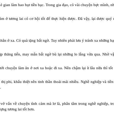
 kẻ gian làm hao hụt tiền bạc. Trong gia đạo, có vài chuyện bực mình, 
àm ở tương lai có cơ hội tốt để thực hiện được. Đã vậy, lại được quý
 nhân ở xa. Có quà tặng bất ngờ. Tuy nhiên phải lưu ý tránh xa những b
ịp thăng tiến, may mắn bất ngờ bù lại những lo lắng vừa qua. Nhờ vậy
 tới chuyện làm ăn ở nơi xa hoặc đi xa. Nên chậm lại ít lâu nữa thì tốt
thị phi, khẩu thiệt nên tinh thần thoải mái nhiều. Nghề nghiệp và tiề
.
ĩ vớ vẩn về chuyện tình cảm mà lơ là, phân tâm trong nghề nghiệp, tr
ựng tương lai tốt hơn.