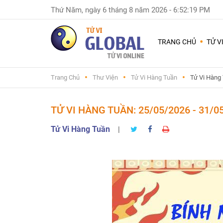
Thứ Năm, ngày 6 tháng 8 năm 2026
-
6:52:20 PM
Dùng
nhiều
TRANG CHỦ
TỬ V
nhất
Chuyện
Trang Chủ
Thư Viện
Tử Vi Hàng Tuần
Tử Vi Hàng
Nam
Nữ
-
TỬ VI HÀNG TUẦN: 25/05/2026 - 31/0
Sinh
con
Tử Vi Hàng Tuần
|
trai
hay
gái
Đặt
tên
con
và
đổi