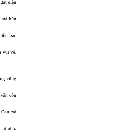
 đặt điều
t mà hùn
tiền bạc
 vui vẻ,
ưng cũng
 vẫn còn
 Con cái
 tài nhỏ.