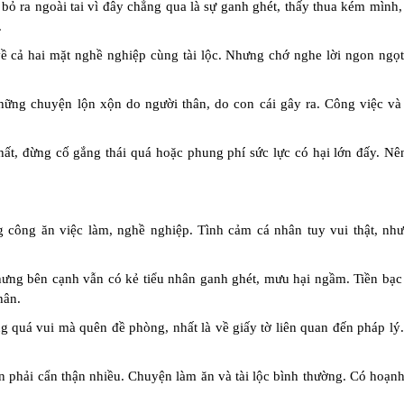
 bỏ ra ngoài tai vì đây chẳng qua là sự ganh ghét, thấy thua kém mình,
.
 về cả hai mặt nghề nghiệp cùng tài lộc. Nhưng chớ nghe lời ngon ngọ
những chuyện lộn xộn do người thân, do con cái gây ra. Công việc và 
ất, đừng cố gắng thái quá hoặc phung phí sức lực có hại lớn đấy. Nên
g công ăn việc làm, nghề nghiệp. Tình cảm cá nhân tuy vui thật, nh
hưng bên cạnh vẫn có kẻ tiểu nhân ganh ghét, mưu hại ngầm. Tiền bạc
hân.
 quá vui mà quên đề phòng, nhất là về giấy tờ liên quan đến pháp lý.
n phải cẩn thận nhiều. Chuyện làm ăn và tài lộc bình thường. Có hoạnh