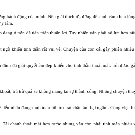
ững hành động của mình. Nên giải thích rõ, đừng để canh cánh bên lòn
 ý lắm.
 đang ở trên đà tiến triển thuận lợi. Tuy nhiên vẫn phải nỗ lực hơn n
 ngờ khiến tinh thần rất vui vẻ. Chuyện của con cái gây phiền nhiễu
a đình đã giải quyết êm đẹp khiến cho tinh thần thoải mái, trút được 
 khoát, trù trừ quá sẽ không mang lại sự thành công. Những chuyện tha
 tiểu nhân đang mưu toan bôi tro trát chấu ám hại ngầm. Công việc hi
.
. Tài chánh thoải mái hơn trước nhưng vẫn còn phải tính toán nhiều 