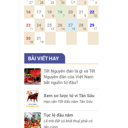
27
28
29
30
1/7
2
3
16
17
18
19
20
21
22
4
5
6
7
8
9
10
23
24
25
26
27
28
29
11
12
13
14
15
16
17
30
31
18
19
BÀI VIẾT HAY
Tết Nguyên đán là gì và Tết
Nguyên đán của Việt Nam
bắt nguồn từ đâu?
Xem sơ lược tử vi Tân Sửu
Hạn vận Tốt-Xấu năm Tân Sửu
Tục lệ đầu năm
Lẽ trời đất có khởi thuỷ phải có
tận cùng...