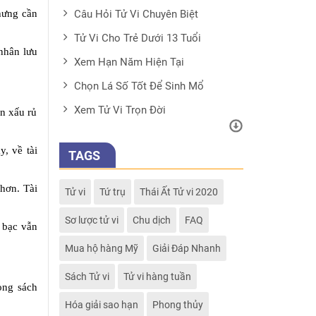
nhưng cần
Câu Hỏi Tử Vi Chuyên Biệt
Tử Vi Cho Trẻ Dưới 13 Tuổi
 nhân lưu
Xem Hạn Năm Hiện Tại
Chọn Lá Số Tốt Để Sinh Mổ
Xem Tử Vi Trọn Đời
ạn xấu rủ
, về tài
TAGS
 hơn. Tài
Tử vi
Tứ trụ
Thái Ất Tử vi 2020
Sơ lược tử vi
Chu dịch
FAQ
n bạc vẫn
Mua hộ hàng Mỹ
Giải Đáp Nhanh
Sách Tử vi
Tử vi hàng tuần
ong sách
Hóa giải sao hạn
Phong thủy