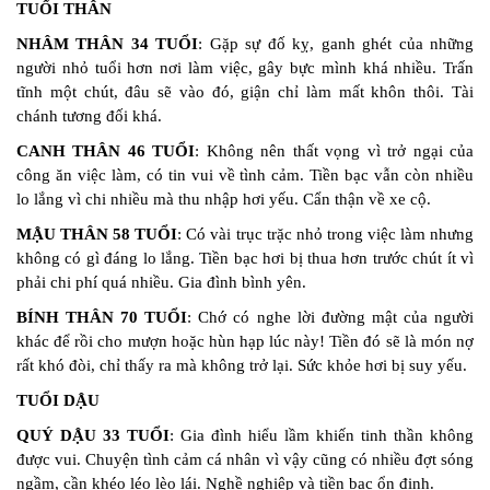
TUỔI THÂN
NHÂM THÂN 34 TUỔI
: Gặp sự đố kỵ, ganh ghét của những
người nhỏ tuổi hơn nơi làm việc, gây bực mình khá nhiều. Trấn
tĩnh một chút, đâu sẽ vào đó, giận chỉ làm mất khôn thôi. Tài
chánh tương đối khá.
CANH THÂN 46 TUỔI
: Không nên thất vọng vì trở ngại của
công ăn việc làm, có tin vui về tình cảm. Tiền bạc vẫn còn nhiều
lo lắng vì chi nhiều mà thu nhập hơi yếu. Cẩn thận về xe cộ.
MẬU THÂN 58 TUỔI
: Có vài trục trặc nhỏ trong việc làm nhưng
không có gì đáng lo lắng. Tiền bạc hơi bị thua hơn trước chút ít vì
phải chi phí quá nhiều. Gia đình bình yên.
BÍNH THÂN 70 TUỔI
: Chớ có nghe lời đường mật của người
khác để rồi cho mượn hoặc hùn hạp lúc này! Tiền đó sẽ là món nợ
rất khó đòi, chỉ thấy ra mà không trở lại. Sức khỏe hơi bị suy yếu.
TUỔI DẬU
QUÝ DẬU 33 TUỔI
: Gia đình hiểu lầm khiến tinh thần không
được vui. Chuyện tình cảm cá nhân vì vậy cũng có nhiều đợt sóng
ngầm, cần khéo léo lèo lái. Nghề nghiệp và tiền bạc ổn định.