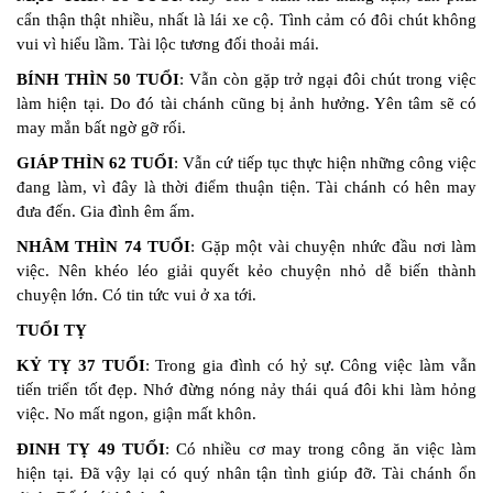
cẩn thận thật nhiều, nhất là lái xe cộ. Tình cảm có đôi chút không
vui vì hiểu lầm. Tài lộc tương đối thoải mái.
BÍNH THÌN 50 TUỔI
: Vẫn còn gặp trở ngại đôi chút trong việc
làm hiện tại. Do đó tài chánh cũng bị ảnh hưởng. Yên tâm sẽ có
may mắn bất ngờ gỡ rối.
GIÁP THÌN 62 TUỔI
: Vẫn cứ tiếp tục thực hiện những công việc
đang làm, vì đây là thời điểm thuận tiện. Tài chánh có hên may
đưa đến. Gia đình êm ấm.
NHÂM THÌN 74 TUỔI
: Gặp một vài chuyện nhức đầu nơi làm
việc. Nên khéo léo giải quyết kẻo chuyện nhỏ dễ biến thành
chuyện lớn. Có tin tức vui ở xa tới.
TUỔI TỴ
KỶ TỴ 37 TUỔI
: Trong gia đình có hỷ sự. Công việc làm vẫn
tiến triển tốt đẹp. Nhớ đừng nóng nảy thái quá đôi khi làm hỏng
việc. No mất ngon, giận mất khôn.
ĐINH TỴ 49 TUỔI
: Có nhiều cơ may trong công ăn việc làm
hiện tại. Đã vậy lại có quý nhân tận tình giúp đỡ. Tài chánh ổn