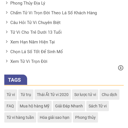
Phong Thủy Địa Lý
Chấm Tử Vi Trọn Đời Theo Lá Số Khách Hàng
Câu Hỏi Tử Vi Chuyên Biệt
Tử Vi Cho Trẻ Dưới 13 Tuổi
Xem Hạn Năm Hiện Tại
Chọn Lá Số Tốt Để Sinh Mổ
Xem Tử Vi Trọn Đời
TAGS
Tử vi
Tứ trụ
Thái Ất Tử vi 2020
Sơ lược tử vi
Chu dịch
FAQ
Mua hộ hàng Mỹ
Giải Đáp Nhanh
Sách Tử vi
Tử vi hàng tuần
Hóa giải sao hạn
Phong thủy