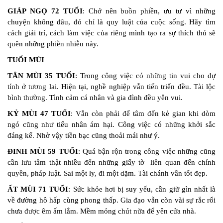
GIÁP NGỌ 72 TUỔI
: Chớ nên buồn phiền, ưu tư vì những
chuyện không đâu, đó chỉ là quy luật của cuộc sống. Hãy tìm
cách giải trí, cách làm việc của riêng mình tạo ra sự thích thú sẽ
quên những phiền nhiễu này.
TUỔI MÙI
TÂN MÙI 35 TUỔI
: Trong công việc có những tin vui cho dự
tính ở tương lai. Hiện tại, nghề nghiệp vẫn tiến triển đều. Tài lộc
bình thường. Tình cảm cá nhân và gia đình đều yên vui.
KỶ MÙI 47 TUỔI
: Vẫn còn phải để tâm đến kẻ gian khi dòm
ngó cũng như tiểu nhân ám hại. Công việc có những khởi sắc
đáng kể. Nhờ vậy tiền bạc cũng thoải mái như ý.
ĐINH MÙI 59 TUỔI
: Quá bận rộn trong công việc những cũng
cần lưu tâm thật nhiều đến những giấy tờ liên quan đến chính
quyền, pháp luật. Sai một ly, đi một dặm. Tài chánh vẫn tốt đẹp.
ẤT MÙI 71 TUỔI
: Sức khỏe hơi bị suy yếu, cần giữ gìn nhất là
về đường hô hấp cùng phong thấp. Gia đạo vẫn còn vài sự rắc rối
chưa được êm ấm lắm. Mềm mỏng chút nữa để yên cửa nhà.