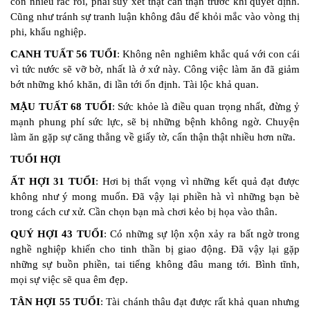
còn nhiều rắc rối, phải suy xét thật cẩn thận trước khi quyết định.
Cũng như tránh sự tranh luận không đâu để khỏi mắc vào vòng thị
phi, khẩu nghiệp.
CANH TUẤT 56 TUỔI
: Không nên nghiêm khắc quá với con cái
vì tức nước sẽ vỡ bờ, nhất là ở xứ này. Công việc làm ăn đã giảm
bớt những khó khăn, đi lần tới ổn định. Tài lộc khả quan.
MẬU TUẤT 68 TUỔI
: Sức khỏe là điều quan trọng nhất, đừng ỷ
mạnh phung phí sức lực, sẽ bị những bệnh không ngờ. Chuyện
làm ăn gặp sự căng thẳng về giấy tờ, cẩn thận thật nhiều hơn nữa.
TUỔI HỢI
ẤT HỢI 31 TUỔI
: Hơi bị thất vọng vì những kết quả đạt được
không như ý mong muốn. Đã vậy lại phiền hà vì những bạn bè
trong cách cư xử. Cần chọn bạn mà chơi kẻo bị họa vào thân.
QUÝ HỢI 43 TUỔI
: Có những sự lộn xộn xảy ra bất ngờ trong
nghề nghiệp khiến cho tinh thần bị giao động. Đã vậy lại gặp
những sự buồn phiền, tai tiếng không đâu mang tới. Bình tĩnh,
mọi sự việc sẽ qua êm đẹp.
TÂN HỢI 55 TUỔI
: Tài chánh thâu đạt được rất khả quan nhưng