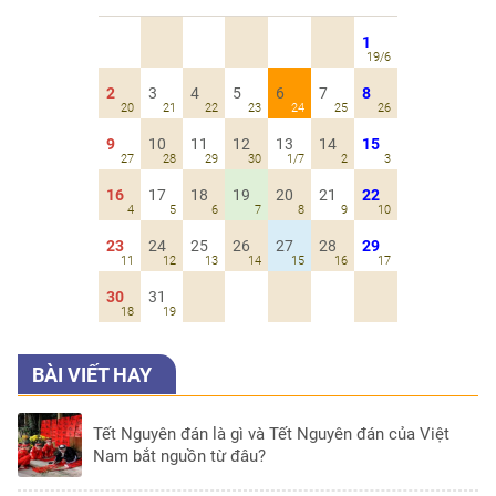
1
19/6
2
3
4
5
6
7
8
20
21
22
23
24
25
26
9
10
11
12
13
14
15
27
28
29
30
1/7
2
3
16
17
18
19
20
21
22
4
5
6
7
8
9
10
23
24
25
26
27
28
29
11
12
13
14
15
16
17
30
31
18
19
BÀI VIẾT HAY
Tết Nguyên đán là gì và Tết Nguyên đán của Việt
Nam bắt nguồn từ đâu?