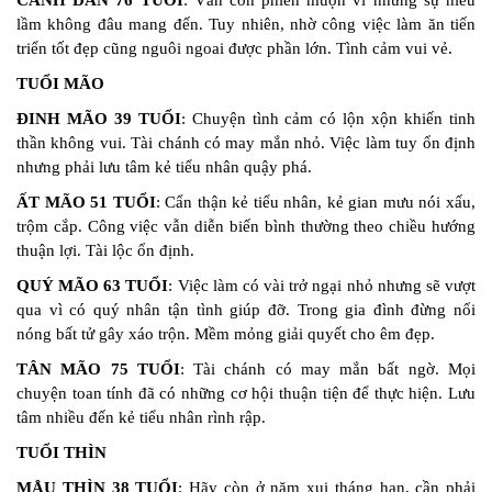
CANH DẦN 76 TUỔI
: Vẫn còn phiền muộn vì những sự hiểu
lầm không đâu mang đến. Tuy nhiên, nhờ công việc làm ăn tiến
triển tốt đẹp cũng nguôi ngoai được phần lớn. Tình cảm vui vẻ.
TUỔI MÃO
ĐINH MÃO 39 TUỔI
: Chuyện tình cảm có lộn xộn khiến tinh
thần không vui. Tài chánh có may mắn nhỏ. Việc làm tuy ổn định
nhưng phải lưu tâm kẻ tiểu nhân quậy phá.
ẤT MÃO 51 TUỔI
: Cẩn thận kẻ tiểu nhân, kẻ gian mưu nói xấu,
trộm cắp. Công việc vẫn diễn biến bình thường theo chiều hướng
thuận lợi. Tài lộc ổn định.
QUÝ MÃO 63 TUỔI
: Việc làm có vài trở ngại nhỏ nhưng sẽ vượt
qua vì có quý nhân tận tình giúp đỡ. Trong gia đình đừng nổi
nóng bất tử gây xáo trộn. Mềm mỏng giải quyết cho êm đẹp.
TÂN MÃO 75 TUỔI
: Tài chánh có may mắn bất ngờ. Mọi
chuyện toan tính đã có những cơ hội thuận tiện để thực hiện. Lưu
tâm nhiều đến kẻ tiểu nhân rình rập.
TUỔI THÌN
MẬU THÌN 38 TUỔI
: Hãy còn ở năm xui tháng hạn, cần phải