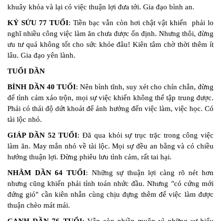
khuây khỏa và lại có việc thuận lợi đưa tới. Gia đạo bình an.
KỶ SỬU 77 TUỔI
: Tiền bạc vẫn còn hơi chật vật khiến phải lo
nghĩ nhiều công việc làm ăn chưa được ổn định. Nhưng thôi, đừng
ưu tư quá không tốt cho sức khỏe đâu! Kiên tâm chờ thời thêm ít
lâu. Gia đạo yên lành.
TUỔI DẦN
BÍNH DẦN 40 TUỔI
: Nên bình tĩnh, suy xét cho chín chắn, đừng
để tình cảm xáo trộn, mọi sự việc khiến không thể tập trung được.
Phải có thái độ dứt khoát để ảnh hưởng đến việc làm, việc học. Có
tài lộc nhỏ.
GIÁP DẦN 52 TUỔI
: Đã qua khỏi sự trục trặc trong công việc
làm ăn. May mắn nhỏ về tài lộc. Mọi sự đều an bằng và có chiều
hướng thuận lợi. Đừng phiêu lưu tình cảm, rất tai hại.
NHÂM DẦN 64 TUỔI
: Những sự thuận lợi càng rõ nét hơn
nhưng cũng khiến phải tính toán nhức đầu. Nhưng "có cứng mới
đứng gió" cần kiên nhẫn cùng chịu đựng thêm để việc làm được
thuận chèo mát mái.