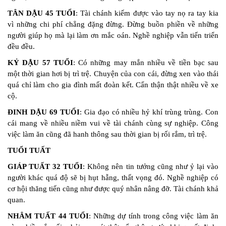
TÂN DẬU 45 TUỔI
: Tài chánh kiếm được vào tay nọ ra tay kia
vì những chi phí chẳng đặng đừng. Đừng buồn phiền về những
người giúp họ mà lại làm ơn mắc oán. Nghề nghiệp vẫn tiến triển
đều đều.
KỶ DẬU 57 TUỔI
: Có những may mắn nhiều về tiền bạc sau
một thời gian hơi bị trì trệ. Chuyện của con cái, đừng xen vào thái
quá chỉ làm cho gia đình mất đoàn kết. Cẩn thận thật nhiều về xe
cộ.
ĐINH DẬU 69 TUỔI
: Gia đạo có nhiều hỷ khí trùng trùng. Con
cái mang về nhiều niềm vui về tài chánh cùng sự nghiệp. Công
việc làm ăn cũng đã hanh thông sau thời gian bị rối rắm, trì trệ.
TUỔI TUẤT
GIÁP TUẤT 32 TUỔI
: Không nên tin tưởng cũng như ỷ lại vào
người khác quá độ sẽ bị hụt hẫng, thất vọng đó. Nghề nghiệp có
cơ hội thăng tiến cũng như được quý nhân nâng đỡ. Tài chánh khả
quan.
NHÂM TUẤT 44 TUỔI
: Những dự tính trong công việc làm ăn