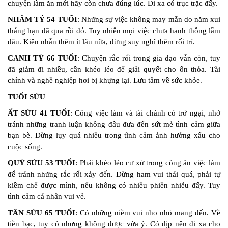
chuyện làm ăn mới hãy còn chưa đúng lúc. Đi xa có trục trặc đấy.
NHÂM TÝ 54 TUỔI
: Những sự việc không may mắn do năm xui
tháng hạn đã qua rồi đó. Tuy nhiên mọi việc chưa hanh thông lắm
đâu. Kiên nhẫn thêm ít lâu nữa, đừng suy nghĩ thêm rối trí.
CANH TÝ 66 TUỔI
: Chuyện rắc rối trong gia đạo vẫn còn, tuy
đã giảm đi nhiều, cần khéo léo để giải quyết cho ổn thỏa. Tài
chính và nghề nghiệp hơi bị khựng lại. Lưu tâm về sức khỏe.
TUỔI SỬU
ẤT SỬU 41 TUỔI
: Công việc làm và tài chánh có trở ngại, nhớ
tránh những tranh luận không đâu đưa đến sứt mẻ tình cảm giữa
bạn bè. Đừng lụy quá nhiều trong tình cảm ảnh hưởng xấu cho
cuộc sống.
QUÝ SỬU 53 TUỔI
: Phải khéo léo cư xử trong công ăn việc làm
để tránh những rắc rối xảy đến. Đừng ham vui thái quá, phải tự
kiềm chế được mình, nếu không có nhiều phiền nhiễu đấy. Tuy
tình cảm cá nhân vui vẻ.
TÂN SỬU 65 TUỔI
: Có những niềm vui nho nhỏ mang đến. Về
tiền bạc, tuy có nhưng không được vừa ý. Có dịp nên đi xa cho