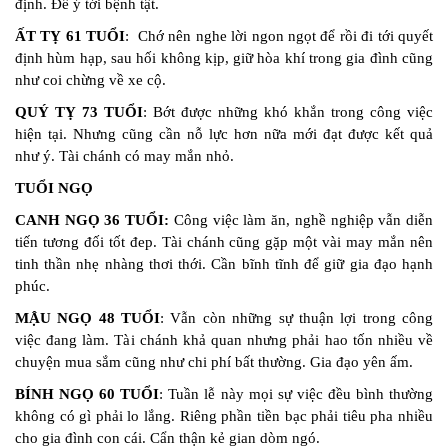
định. Để ý tới bệnh tật.
ẤT TỴ 61 TUỔI
: Chớ nên nghe lời ngon ngọt để rồi đi tới quyết
định hùm hạp, sau hối không kịp, giữ hòa khí trong gia đình cũng
như coi chừng về xe cộ.
QUÝ TỴ 73 TUỔI
: Bớt được những khó khắn trong công việc
hiện tại. Nhưng cũng cần nỗ lực hơn nữa mới đạt được kết quả
như ý. Tài chánh có may mắn nhỏ.
TUỔI NGỌ
CANH NGỌ 36 TUỔI:
Công việc làm ăn, nghề nghiệp vẫn diễn
tiến tương đối tốt đep. Tài chánh cũng gặp một vài may mắn nên
tinh thần nhẹ nhàng thơi thới. Cần bĩnh tĩnh để giữ gia đạo hạnh
phúc.
MẬU NGỌ 48 TUỔI
: Vẫn còn những sự thuận lợi trong công
việc đang làm. Tài chánh khả quan nhưng phải hao tốn nhiều về
chuyện mua sắm cũng như chi phí bất thường. Gia đạo yên ấm.
BÍNH NGỌ 60 TUỔI
: Tuần lễ này mọi sự việc đều bình thường
không có gì phải lo lắng. Riêng phần tiền bạc phải tiêu pha nhiều
cho gia đình con cái. Cẩn thận kẻ gian dòm ngó.