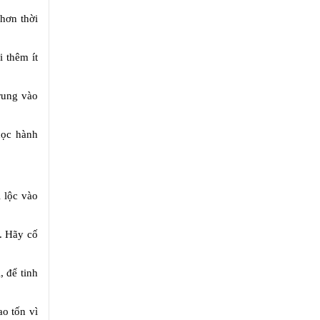
hơn thời
i thêm ít
rung vào
học hành
i lộc vào
. Hãy cố
, để tinh
ao tốn vì