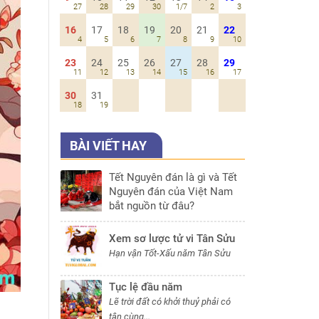
27
28
29
30
1/7
2
3
16
17
18
19
20
21
22
4
5
6
7
8
9
10
23
24
25
26
27
28
29
11
12
13
14
15
16
17
30
31
18
19
BÀI VIẾT HAY
Tết Nguyên đán là gì và Tết
Nguyên đán của Việt Nam
bắt nguồn từ đâu?
Xem sơ lược tử vi Tân Sửu
Hạn vận Tốt-Xấu năm Tân Sửu
Tục lệ đầu năm
Lẽ trời đất có khởi thuỷ phải có
tận cùng...