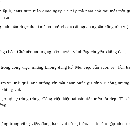
h.
 ấp ủ, chưa thực hiện được ngay lúc này mà phải chờ đợi một thời g
ình an.
 tinh thần được thoải mái vui vẻ vì con cái ngoan ngoãn cũng như việc
ững chắc. Chớ nên mơ mộng hão huyền vì những chuyện không đâu, nh
 trong công việc, nhưng không đáng kể. Mọi việc vẫn suôn sẻ. Tiền bạ
.
 ham vui thái quá, ảnh hưởng lớn đến hạnh phúc gia đình. Không những
 không vui.
đạo hỷ sự trùng trùng. Công việc hiện tại vẫn tiến triển tốt đẹp. Tài 
ờng.
TỴ
 gắng trong công việc, đừng ham vui có hại lớn. Tình cảm gặp nhiều p