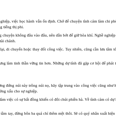
ghiệp, việc học hành vẫn ổn định. Chớ để chuyện tình cảm làm chi phố
 tiếng thị phi.
ng chuyện không đâu vào đâu, nên dằn bớt để giữ hòa khí. Nghề nghiệp
tài chánh.
 lại, di chuyển hoặc thay đổi công việc. Tuy nhiên, cũng cần lưu tâm tớ
g làm tinh thần vững tin hơn. Những dự tính đã gặp cơ hội để phát t
ừng đứng núi này trông núi nọ, hãy tập trung vào công việc cũng như 
ưởng xấu cho sự nghiệp.
làm việc có sự bất đồng khiến có đôi chút phiền hà. Về tình cảm có dự
tầm tay, đừng bôn ba quá chỉ thêm mệt thôi. Sẽ có quý nhân xuất hiện