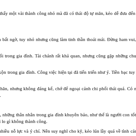
thấy một vài thành công nhỏ mà đã có thái độ tự mãn, kẻo dễ đưa đến 
 bất ngờ, tuy nhỏ nhưng cũng làm tinh thần thoải mái. Đừng ham vui,
rối trong gia đình. Tài chánh rất khả quan, nhưng cũng gặp những chu
 trong gia đình. Công việc hiện tại đã tiến triển như ý. Tiền bạc tuy
khăn, nhưng không đáng kể, chớ để ngoại cảnh chi phối thái quá. Có
.
, những thân nhân trong gia đình khuyên bảo, như thế là người con tố
 lo gì không thành công.
hiều nỗ lực và ý chí. Nên suy nghĩ cho kỹ, kẻo lún lầy quá về tình c