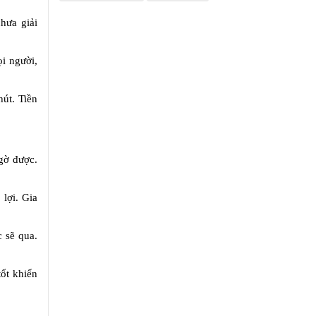
hưa giải
ọi người,
hút. Tiền
gờ được.
 lợi. Gia
c sẽ qua.
tốt khiến