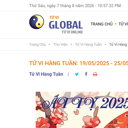
Thứ Sáu, ngày 7 tháng 8 năm 2026
-
10:57:33 PM
Dùng
nhiều
TRANG CHỦ
TỬ V
nhất
Chuyện
Trang Chủ
Thư Viện
Tử Vi Hàng Tuần
Tử Vi Hàng
Nam
Nữ
-
TỬ VI HÀNG TUẦN: 19/05/2025 - 25/0
Sinh
con
Tử Vi Hàng Tuần
|
trai
hay
gái
Đặt
tên
con
và
đổi