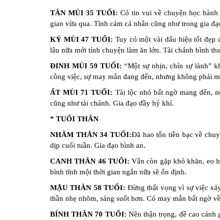
TÂN MÙI 35 TUỔI:
Có tin vui về chuyện học hành 
gian vừa qua. Tình cảm cá nhân cũng như trong gia đạ
KỶ MÙI 47 TUỔI:
Tuy có một vài dấu hiệu tốt đẹp 
lâu nữa mới tính chuyện làm ăn lớn. Tài chánh bình th
ĐINH MÙI 59 TUỔI:
“Một sự nhịn, chín sự lành” k
công việc, sự may mắn đang đến, nhưng không phải m
ẤT MÙI 71 TUỔI:
Tài lộc nhỏ bất ngờ mang đến, n
cũng như tài chánh. Gia đạo đầy hỷ khí.
* TUỔI THÂN
NHÂM THÂN 34 TUỔI:
Đã hao tốn tiền bạc về chuy
dịp cuối tuần. Gia đạo bình an.
CANH THÂN 46 TUỔI:
Vẫn còn gặp khó khăn, eo hẹ
bình tĩnh một thời gian ngắn nữa sẽ ổn định.
MẬU THÂN 58 TUỔI:
Đừng thất vọng vì sự việc xảy
thần nhẹ nhõm, sáng suốt hơn. Có may mắn bất ngờ về 
BÍNH THÂN 70 TUỔI:
Nên thận trọng, đề cao cảnh gi