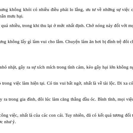
hưng không khỏi có nhiều điều phải lo lắng, ưu tư về những sự việc c
nhân mưu hại.
í quá nhiều, trong khi thu lại ở mức nhất định. Chớ nóng nảy đối với m
ưng không lấy gì làm vui cho lắm. Chuyện làm ăn hơi bị đình trệ đôi c
ỏ nhặt, gây ra sự xích mích trong tình cảm, kẻo gây hại lớn không n
rong việc làm hiện tại. Có tin vui bất ngờ, nhất là về tài lộc. Đi xa có
 ra trong gia đình, đôi lúc làm căng thẳng đầu óc. Bình tĩnh, mọi việ
ông việc, nhất là của các con cái. Tuy nhiên, đã có kết quả tương đối 
ợc như ý.