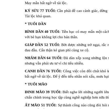
tử
May mắn bất ngờ về tài lộc.
vi
KỶ SỬU 77 TUỔI:
Cần phải đề cao cảnh giác, đừng 
Chuyên
Tài lộc khả quan.
biệt
* TUỔI DẦN
Đặt
Câu
BÍNH DẦN 40 TUỔI:
Tiền bạc có may mắn một cách
Hỏi
với bè bạn không lợi cho bản thân.
Phong
GIÁP DẦN 52 TUỔI:
Bớt được những trở ngại, rắc 
Thủy
đau đầu. Cẩn thận kẻ gian phì cùng xe cộ.
Dự
NHÂM DẦN 64 TUỔI:
Đã dàn xếp xong những lộn xộn
Đoán
nhưng vẫn phải ưu tư vì chi tiêu nhiều.
Đời
Tư
CANH DẦN 76 TUỔI:
Công việc còn đôi chút khó 
bất ngờ về tài lộc. Để ý đến tiểu nhân nói xấu, mưu hại
Câu
* TUỔI MÃO
hỏi
Giải
ĐINH MÃO 39 TUỔI:
Biết nghe lời những người lớn
Đáp
chấn chỉnh trong học tập cùng nghề nghiệp hơn nữa thì
Nhanh
ẤT MÃO 51 TUỔI:
Sự thành công nào cũng đòi hỏi n