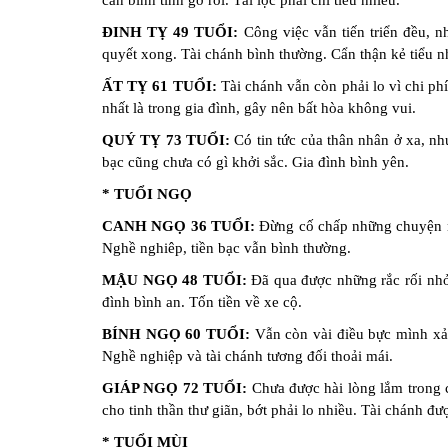
cần bình tĩnh gỡ rối. Tài lộc phải chi tiêu nhiều.
ĐINH TỴ 49 TUỔI:
Công việc vẫn tiến triển đều, n
quyết xong. Tài chánh bình thường. Cẩn thận kẻ tiểu 
ẤT TỴ 61 TUỔI:
Tài chánh vẫn còn phải lo vì chi ph
nhất là trong gia đình, gây nên bất hòa không vui.
QUÝ TỴ 73 TUỔI:
Có tin tức của thân nhân ở xa, nh
bạc cũng chưa có gì khởi sắc. Gia đình bình yên.
* TUỔI NGỌ
CANH NGỌ 36 TUỔI:
Đừng cố chấp những chuyện nh
Nghề nghiêp, tiền bạc vẫn bình thường.
MẬU NGỌ 48 TUỔI:
Đã qua được những rắc rối nhỏ t
đình bình an. Tốn tiền về xe cộ.
BÍNH NGỌ 60 TUỔI:
Vẫn còn vài điều bực mình xảy
Nghề nghiệp và tài chánh tương đối thoải mái.
GIÁP NGỌ 72 TUỔI:
Chưa được hài lòng lắm trong c
cho tinh thần thư giãn, bớt phải lo nhiều. Tài chánh đư
* TUỔI MÙI