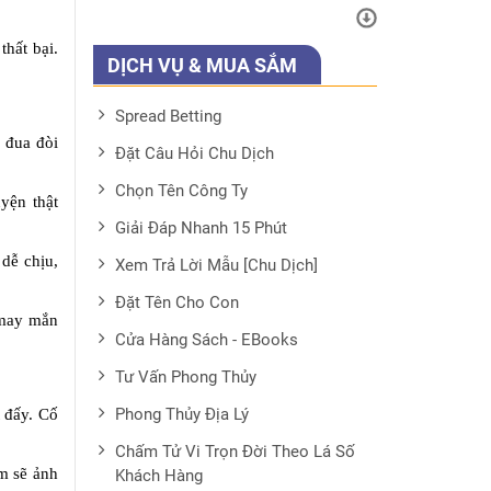
thất bại.
DỊCH VỤ & MUA SẮM
Spread Betting
 đua đòi
Đặt Câu Hỏi Chu Dịch
Chọn Tên Công Ty
yện thật
Giải Đáp Nhanh 15 Phút
 dễ chịu,
Xem Trả Lời Mẫu [Chu Dịch]
Đặt Tên Cho Con
 may mắn
Cửa Hàng Sách - EBooks
Tư Vấn Phong Thủy
Phong Thủy Địa Lý
t đấy. Cố
Chấm Tử Vi Trọn Đời Theo Lá Số
ảm sẽ ảnh
Khách Hàng