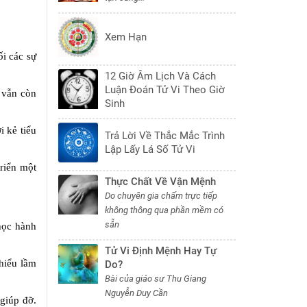
Xem Hạn
i các sự
12 Giờ Âm Lịch Và Cách
Luận Đoán Tử Vi Theo Giờ
 vẫn còn
Sinh
i kẻ tiểu
Trả Lời Về Thắc Mắc Trình
Lập Lấy Lá Số Tử Vi
riển một
Thực Chất Về Vận Mệnh
Do chuyên gia chấm trực tiếp
không thông qua phần mềm có
sẵn
học hành
Tử Vi Định Mệnh Hay Tự
 hiểu lầm
Do?
Bài của giáo sư Thu Giang
Nguyễn Duy Cần
 giúp đỡ.