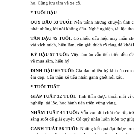
họ. Cũng lưu tâm về xe cộ.
* TUỔI DẬU
QUÝ DẬU 33 TUỔI:
Nên tránh những chuyện tình cả
nhất những lời nói không đâu. Nghề nghiệp, tài lộc tho
TÂN DẬU 45 TUỔI:
Có nhiều dấu hiệu may mắn cho 
vài xích mích, hiểu lầm, cần giải thích rõ ràng để khỏi
KỶ DẬU 57 TUỔI:
Việc làm ăn vẫn tiến triển đều đề
về mua sắm, hiếu hỷ.
ĐINH DẬU 69 TUỔI:
Gia đạo nhiều hỷ khí của con 
êm đẹp. Cẩn thận kẻ tiểu nhân ganh ghét nói xấu.
* TUỔI TUẤT
GIÁP TUẤT 32 TUỔI:
Tinh thần được thoải mái vì 
nghiệp, tài lộc, học hành tiến triển vững vàng.
NHÂM TUẤT 44 TUỔI:
Vẫn còn đôi chút rắc rối, tr
sáng suốt để giải quyết. Có quý nhân luôn luôn trợ giú
CANH TUẤT 56 TUỔI:
Những kết quả đạt được tro