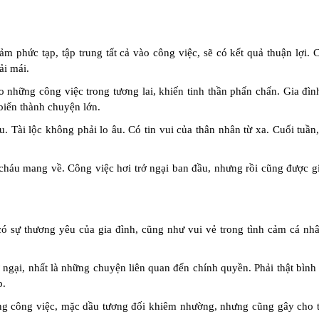
m phức tạp, tập trung tất cả vào công việc, sẽ có kết quả thuận lợi.
ải mái.
những công việc trong tương lai, khiến tinh thần phấn chấn. Gia đìn
 biến thành chuyện lớn.
u. Tài lộc không phải lo âu. Có tin vui của thân nhân từ xa. Cuối tuần
cháu mang về. Công việc hơi trở ngại ban đầu, nhưng rồi cũng được gi
có sự thương yêu của gia đình, cũng như vui vẻ trong tình cảm cá nh
ở ngại, nhất là những chuyện liên quan đến chính quyền. Phải thật bình
p.
ng công việc, mặc dầu tương đối khiêm nhường, nhưng cũng gây cho t