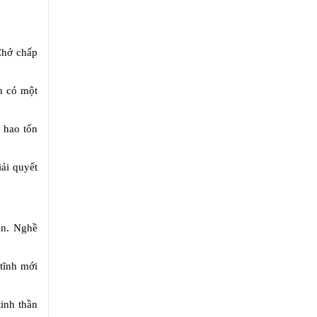
 Chớ chấp
h có một
, hao tốn
ải quyết
ân. Nghề
 tĩnh mới
inh thần