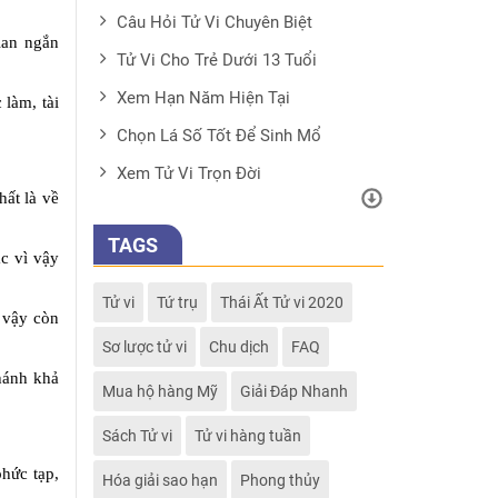
Câu Hỏi Tử Vi Chuyên Biệt
ian ngắn
Tử Vi Cho Trẻ Dưới 13 Tuổi
Xem Hạn Năm Hiện Tại
 làm, tài
Chọn Lá Số Tốt Để Sinh Mổ
Xem Tử Vi Trọn Đời
ất là về
TAGS
c vì vậy
Tử vi
Tứ trụ
Thái Ất Tử vi 2020
 vậy còn
Sơ lược tử vi
Chu dịch
FAQ
chánh khả
Mua hộ hàng Mỹ
Giải Đáp Nhanh
Sách Tử vi
Tử vi hàng tuần
hức tạp,
Hóa giải sao hạn
Phong thủy