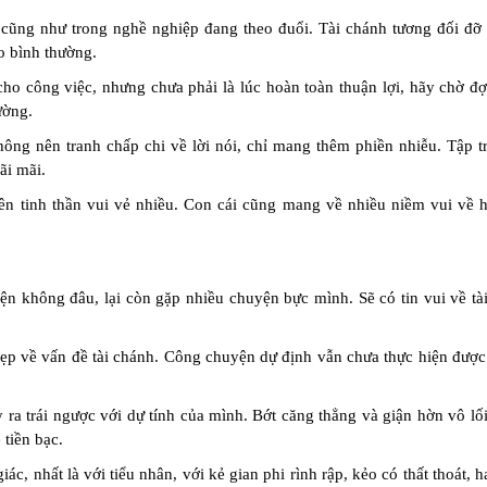
cũng như trong nghề nghiệp đang theo đuổi. Tài chánh tương đối đỡ 
o bình thường.
cho công việc, nhưng chưa phải là lúc hoàn toàn thuận lợi, hãy chờ đợ
ường.
hông nên tranh chấp chi về lời nói, chỉ mang thêm phiền nhiễu. Tập t
ãi mãi.
ên tinh thần vui vẻ nhiều. Con cái cũng mang về nhiều niềm vui về 
ện không đâu, lại còn gặp nhiều chuyện bực mình. Sẽ có tin vui về tà
p về vấn đề tài chánh. Công chuyện dự định vẫn chưa thực hiện được
 ra trái ngược với dự tính của mình. Bớt căng thẳng và giận hờn vô lối
tiền bạc.
ác, nhất là với tiểu nhân, với kẻ gian phi rình rập, kẻo có thất thoát, h