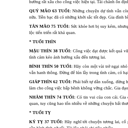
Đặt
hưởng rất xấu cho công việc hiện tại. Tài chánh ổn địn
Tên
QUÝ MÃO 63 TUỔI:
Những chuyện dự tính vẫn còn
Cho
nữa. Tiền bạc đã có những khởi sắc tốt đẹp. Gia đình b
Con
TÂN MÃO 75 TUỔI:
Sức khỏe hơi bị suy kém, nhưng
Chọn
lộc tiến triển rất khả quan.
tên
công
* TUỔI THÌN
ty
MẬU THÌN 38 TUỔI:
Công việc đạt được kết quả v
tình cảm kẻo ảnh hưởng xấu đến tương lai.
Sách
Tử
BÍNH THÌN 50 TUỔI:
Hãy còn một vài trở ngại nhỏ
Vi
vẫn hanh thông. Đừng để lún lầy trong tình cảm, có hại
GIÁP THÌN 62 TUỔI:
Phải biết tự dằn xuống, đừng
làm cho công việc bấp bênh không vững chắc. Gia đạo
NHÂM THÌN 74 TUỔI:
Có tin vui của con cái. Gia 
quan, tuy cũng hao tốn nhiều về những chuyện bất thư
* TUỔI 
KỶ TỴ 37 TUỔI:
Hãy nghĩ tới chuyện tương lai, cố