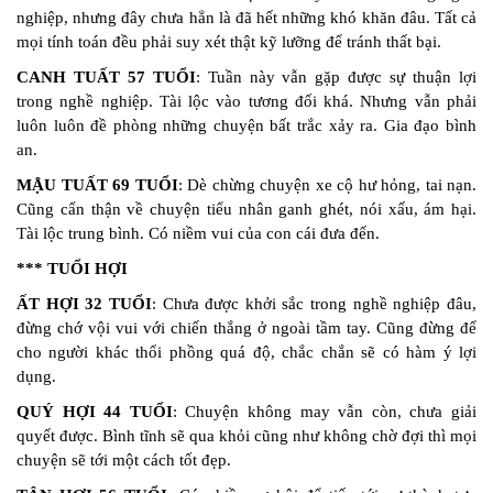
nghiệp, nhưng đây chưa hẳn là đã hết những khó khăn đâu. Tất cả
mọi tính toán đều phải suy xét thật kỹ lưỡng để tránh thất bại.
CANH TUẤT 57 TUỔI
: Tuần này vẫn gặp được sự thuận lợi
trong nghề nghiệp. Tài lộc vào tương đối khá. Nhưng vẫn phải
luôn luôn đề phòng những chuyện bất trắc xảy ra. Gia đạo bình
an.
MẬU TUẤT 69 TUỔI
: Dè chừng chuyện xe cộ hư hỏng, tai nạn.
Cũng cẩn thận về chuyện tiểu nhân ganh ghét, nói xấu, ám hại.
Tài lộc trung bình. Có niềm vui của con cái đưa đến.
*** TUỔI HỢI
ẤT HỢI 32 TUỔI
: Chưa được khởi sắc trong nghề nghiệp đâu,
đừng chớ vội vui với chiến thắng ở ngoài tầm tay. Cũng đừng để
cho người khác thổi phồng quá độ, chắc chắn sẽ có hàm ý lợi
dụng.
QUÝ HỢI 44 TUỔI
: Chuyện không may vẫn còn, chưa giải
quyết được. Bình tĩnh sẽ qua khỏi cũng như không chờ đợi thì mọi
chuyện sẽ tới một cách tốt đẹp.