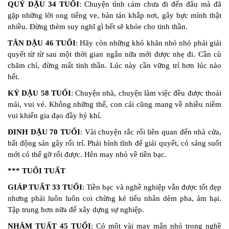
QUÝ DẬU 34 TUỔI
: Chuyện tình cảm chưa đi đến đâu mà đã
gặp những lời ong tiếng ve, bàn tán khắp nơi, gây bực mình thật
nhiều. Đừng thèm suy nghĩ gì hết sẽ khỏe cho tinh thần.
TÂN DẬU 46 TUỔI
: Hãy còn những khó khăn nhỏ nhỏ phải giải
quyết từ từ sau một thời gian ngắn nữa mới được nhẹ đi. Cần cù
chăm chỉ, đừng mất tinh thần. Lúc này cần vững trí hơn lúc nào
hết.
KỶ DẬU 58 TUỔI
: Chuyện nhà, chuyện làm việc đều được thoải
mái, vui vẻ. Không những thế, con cái cũng mang về nhiều niềm
vui khiến gia đạo đầy hỷ khí.
ĐINH DẬU 70 TUỔI
: Vài chuyện rắc rối liên quan đến nhà cửa,
bất động sản gây rối trí. Phải bình tĩnh để giải quyết, có sáng suốt
mới có thể gỡ rối được. Hên may nhỏ về tiền bạc.
*** TUỔI TUẤT
GIÁP TUẤT 33 TUỔI
: Tiền bạc và nghề nghiệp vẫn được tốt đẹp
nhưng phải luôn luôn coi chừng kẻ tiểu nhân dèm pha, ám hại.
Tập trung hơn nữa để xây dựng sự nghiệp.
NHÂM TUẤT 45 TUỔI
: Có một vài may mắn nhỏ trong nghề