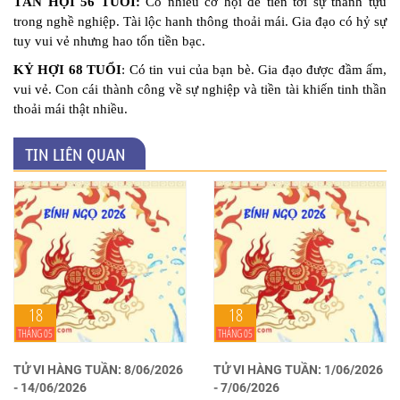
TÂN HỢI 56 TUỔI:
Có nhiều cơ hội để tiến tới sự thành tựu
trong nghề nghiệp. Tài lộc hanh thông thoải mái. Gia đạo có hỷ sự
tuy vui vẻ nhưng hao tốn tiền bạc.
KỶ HỢI 68 TUỔI
: Có tin vui của bạn bè. Gia đạo được đầm ấm,
vui vẻ. Con cái thành công về sự nghiệp và tiền tài khiến tinh thần
thoải mái thật nhiều.
TIN LIÊN QUAN
18
18
THÁNG 05
THÁNG 05
TỬ VI HÀNG TUẦN: 8/06/2026
TỬ VI HÀNG TUẦN: 1/06/2026
- 14/06/2026
- 7/06/2026