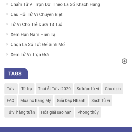
Chấm Tử Vi Trọn Đời Theo Lá Số Khách Hàng
Câu Hỏi Tử Vi Chuyên Biệt
Tử Vi Cho Trẻ Dưới 13 Tuổi
Xem Hạn Năm Hiện Tại
Chọn Lá Số Tốt Để Sinh Mổ
Xem Tử Vi Trọn Đời
TAGS
Tử vi
Tứ trụ
Thái Ất Tử vi 2020
Sơ lược tử vi
Chu dịch
FAQ
Mua hộ hàng Mỹ
Giải Đáp Nhanh
Sách Tử vi
Tử vi hàng tuần
Hóa giải sao hạn
Phong thủy