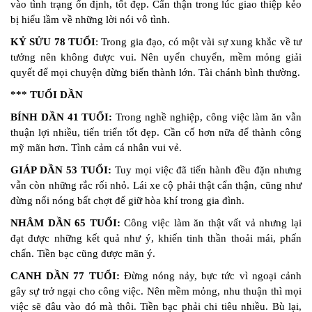
vào tình trạng ổn định, tốt đẹp. Cẩn thận trong lúc giao thiệp kẻo
bị hiểu lầm về những lời nói vô tình.
KỶ SỬU 78 TUỔI
: Trong gia đạo, có một vài sự xung khắc về tư
tưởng nên không được vui. Nên uyển chuyển, mềm mỏng giải
quyết để mọi chuyện đừng biến thành lớn. Tài chánh bình thường.
*** TUỔI DẦN
BÍNH DẦN 41 TUỔI:
Trong nghề nghiệp, công việc làm ăn vẫn
thuận lợi nhiều, tiến triển tốt đẹp. Cần cố hơn nữa để thành công
mỹ mãn hơn. Tình cảm cá nhân vui vẻ.
GIÁP DẦN 53 TUỔI:
Tuy mọi việc đã tiến hành đều đặn nhưng
vẫn còn những rắc rối nhỏ. Lái xe cộ phải thật cẩn thận, cũng như
đừng nổi nóng bất chợt để giữ hòa khí trong gia đình.
NHÂM DẦN 65 TUỔI:
Công việc làm ăn thật vất vả nhưng lại
đạt được những kết quả như ý, khiến tinh thần thoải mái, phấn
chấn. Tiền bạc cũng được mãn ý.
CANH DẦN 77 TUỔI:
Đừng nóng nảy, bực tức vì ngoại cảnh
gây sự trở ngại cho công việc. Nên mềm mỏng, nhu thuận thì mọi
việc sẽ đâu vào đó mà thôi. Tiền bạc phải chi tiêu nhiều. Bù lại,