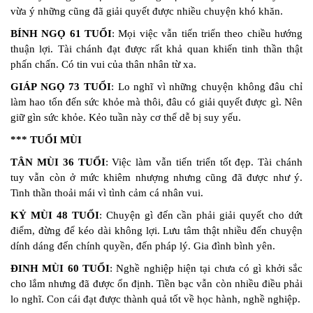
vừa ý những cũng đã giải quyết được nhiều chuyện khó khăn.
BÍNH NGỌ 61 TUỔI
: Mọi việc vẫn tiến triển theo chiều hướng
thuận lợi. Tài chánh đạt được rất khả quan khiến tinh thần thật
phấn chấn. Có tin vui của thân nhân từ xa.
GIÁP NGỌ 73 TUỔI
: Lo nghĩ vì những chuyện không đâu chỉ
làm hao tốn đến sức khỏe mà thôi, đâu có giải quyết được gì. Nên
giữ gìn sức khỏe. Kẻo tuần này cơ thể dễ bị suy yếu.
*** TUỔI MÙI
TÂN MÙI 36 TUỔI
: Việc làm vẫn tiến triển tốt đẹp. Tài chánh
tuy vẫn còn ở mức khiêm nhượng nhưng cũng đã được như ý.
Tinh thần thoải mái vì tình cảm cá nhân vui.
KỶ MÙI 48 TUỔI
: Chuyện gì đến cần phải giải quyết cho dứt
điểm, đừng để kéo dài không lợi. Lưu tâm thật nhiều đến chuyện
dính dáng đến chính quyền, đến pháp lý. Gia đình bình yên.
ĐINH MÙI 60 TUỔI
: Nghề nghiệp hiện tại chưa có gì khởi sắc
cho lắm nhưng đã được ổn định. Tiền bạc vẫn còn nhiều điều phải
lo nghĩ. Con cái đạt được thành quả tốt về học hành, nghề nghiệp.