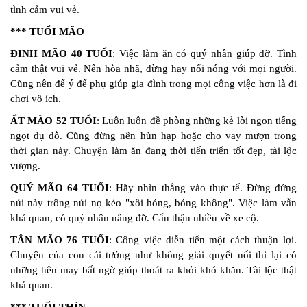
tình cảm vui vẻ.
*** TUỔI MÃO
ĐINH MÃO 40 TUỔI
: Việc làm ăn có quý nhân giúp đỡ. Tình
cảm thật vui vẻ. Nên hòa nhã, đừng hay nổi nóng với mọi người.
Cũng nên để ý để phụ giúp gia đình trong mọi công việc hơn là đi
chơi vô ích.
ẤT MÃO 52 TUỔI
: Luôn luôn đề phòng những kẻ lời ngon tiếng
ngọt dụ dỗ. Cũng đừng nên hùn hạp hoặc cho vay mượn trong
thời gian này. Chuyện làm ăn đang thời tiến triển tốt đẹp, tài lộc
vượng.
QUÝ MÃO 64 TUỔI
: Hãy nhìn thẳng vào thực tế. Đừng đứng
núi này trông núi nọ kẻo "xôi hỏng, bỏng không". Việc làm vẫn
khả quan, có quý nhân nâng đỡ. Cẩn thận nhiều về xe cộ.
TÂN MÃO 76 TUỔI
: Công việc diễn tiến một cách thuận lợi.
Chuyện của con cái tưởng như không giải quyết nổi thì lại có
những hên may bất ngờ giúp thoát ra khỏi khó khăn. Tài lộc thật
khả quan.