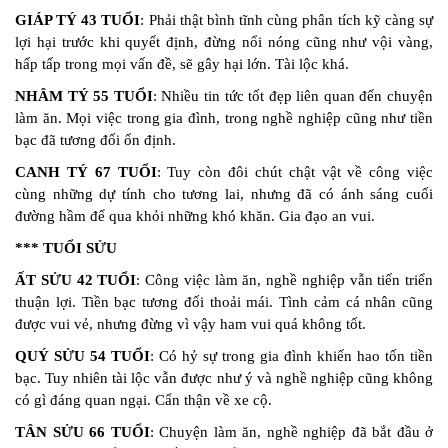
GIÁP TÝ 43 TUỔI
: Phải thật bình tĩnh cùng phân tích kỹ càng sự
lợi hại trước khi quyết định, đừng nổi nóng cũng như vội vàng,
hấp tấp trong mọi vấn đề, sẽ gây hại lớn. Tài lộc khá.
NHÂM TÝ 55 TUỔI
: Nhiều tin tức tốt đẹp liên quan đến chuyện
làm ăn. Mọi việc trong gia đình, trong nghề nghiệp cũng như tiền
bạc đã tương đối ổn định.
CANH TÝ 67 TUỔI
: Tuy còn đôi chút chật vật về công việc
cùng những dự tính cho tương lai, nhưng đã có ánh sáng cuối
đường hầm để qua khỏi những khó khăn. Gia đạo an vui.
*** TUỔI SỬU
ẤT SỬU 42 TUỔI
: Công việc làm ăn, nghề nghiệp vẫn tiến triển
thuận lợi. Tiền bạc tương đối thoải mái. Tình cảm cá nhân cũng
được vui vẻ, nhưng đừng vì vậy ham vui quá không tốt.
QUÝ SỬU 54 TUỔI
: Có hỷ sự trong gia đình khiến hao tốn tiền
bạc. Tuy nhiên tài lộc vẫn được như ý và nghề nghiệp cũng không
có gì đáng quan ngại. Cẩn thận về xe cộ.
TÂN SỬU 66 TUỔI
: Chuyện làm ăn, nghề nghiệp đã bắt đầu ở