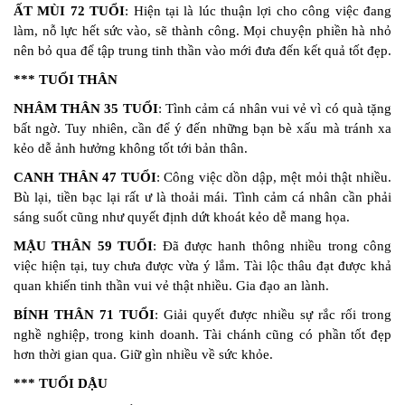
ẤT MÙI 72 TUỔI
: Hiện tại là lúc thuận lợi cho công việc đang
làm, nỗ lực hết sức vào, sẽ thành công. Mọi chuyện phiền hà nhỏ
nên bỏ qua để tập trung tinh thần vào mới đưa đến kết quả tốt đẹp.
*** TUỔI THÂN
NHÂM THÂN 35 TUỔI
: Tình cảm cá nhân vui vẻ vì có quà tặng
bất ngờ. Tuy nhiên, cần để ý đến những bạn bè xấu mà tránh xa
kẻo dễ ảnh hưởng không tốt tới bản thân.
CANH THÂN 47 TUỔI
: Công việc dồn dập, mệt mỏi thật nhiều.
Bù lại, tiền bạc lại rất ư là thoải mái. Tình cảm cá nhân cần phải
sáng suốt cũng như quyết định dứt khoát kẻo dễ mang họa.
MẬU THÂN 59 TUỔI
: Đã được hanh thông nhiều trong công
việc hiện tại, tuy chưa được vừa ý lắm. Tài lộc thâu đạt được khả
quan khiến tinh thần vui vẻ thật nhiều. Gia đạo an lành.
BÍNH THÂN 71 TUỔI
: Giải quyết được nhiều sự rắc rối trong
nghề nghiệp, trong kinh doanh. Tài chánh cũng có phần tốt đẹp
hơn thời gian qua. Giữ gìn nhiều về sức khỏe.
*** TUỔI DẬU