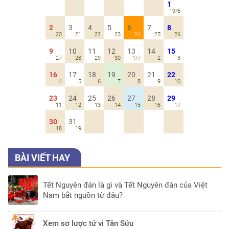
1
19/6
2
3
4
5
6
7
8
20
21
22
23
24
25
26
9
10
11
12
13
14
15
27
28
29
30
1/7
2
3
16
17
18
19
20
21
22
4
5
6
7
8
9
10
23
24
25
26
27
28
29
11
12
13
14
15
16
17
30
31
18
19
BÀI VIẾT HAY
Tết Nguyên đán là gì và Tết Nguyên đán của Việt
Nam bắt nguồn từ đâu?
Xem sơ lược tử vi Tân Sửu