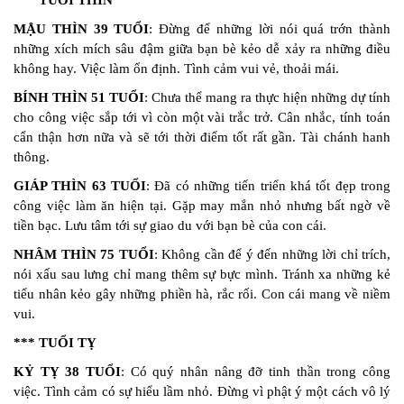
*** TUỔI THÌN
MẬU THÌN 39 TUỔI
: Đừng để những lời nói quá trớn thành
những xích mích sâu đậm giữa bạn bè kẻo dễ xảy ra những điều
không hay. Việc làm ổn định. Tình cảm vui vẻ, thoải mái.
BÍNH THÌN 51 TUỔI
: Chưa thể mang ra thực hiện những dự tính
cho công việc sắp tới vì còn một vài trắc trở. Cân nhắc, tính toán
cẩn thận hơn nữa và sẽ tới thời điểm tốt rất gần. Tài chánh hanh
thông.
GIÁP THÌN 63 TUỔI
: Đã có những tiến triển khá tốt đẹp trong
công việc làm ăn hiện tại. Gặp may mắn nhỏ nhưng bất ngờ về
tiền bạc. Lưu tâm tới sự giao du với bạn bè của con cái.
NHÂM THÌN 75 TUỔI
: Không cần để ý đến những lời chỉ trích,
nói xấu sau lưng chỉ mang thêm sự bực mình. Tránh xa những kẻ
tiểu nhân kẻo gây những phiền hà, rắc rối. Con cái mang về niềm
vui.
*** TUỔI TỴ
KỶ TỴ 38 TUỔI
: Có quý nhân nâng đỡ tinh thần trong công
việc. Tình cảm có sự hiểu lầm nhỏ. Đừng vì phật ý một cách vô lý