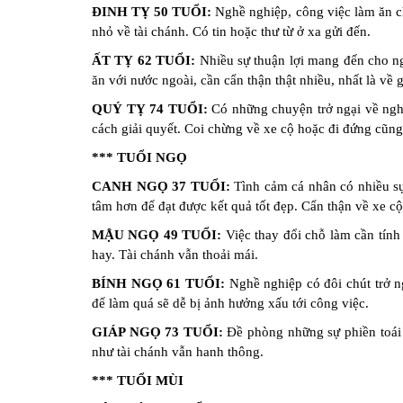
ĐINH TỴ 50 TUỔI:
Nghề nghiệp, công việc làm ăn c
nhỏ về tài chánh. Có tin hoặc thư từ ở xa gửi đến.
ẤT TỴ 62 TUỔI:
Nhiều sự thuận lợi mang đến cho ngh
ăn với nước ngoài, cần cẩn thận thật nhiều, nhất là về g
QUÝ TỴ 74 TUỔI:
Có những chuyện trở ngại về nghề 
cách giải quyết. Coi chừng về xe cộ hoặc đi đứng cũng 
*** TUỔI NGỌ
CANH NGỌ 37 TUỔI:
Tình cảm cá nhân có nhiều sự
tâm hơn để đạt được kết quả tốt đẹp. Cẩn thận về xe cộ
MẬU NGỌ 49 TUỔI:
Việc thay đổi chỗ làm cần tính
hay. Tài chánh vẫn thoải mái.
BÍNH NGỌ 61 TUỔI:
Nghề nghiệp có đôi chút trở n
để làm quá sẽ dễ bị ảnh hưởng xấu tới công việc.
GIÁP NGỌ 73 TUỔI:
Đề phòng những sự phiền toái 
như tài chánh vẫn hanh thông.
*** TUỔI MÙI