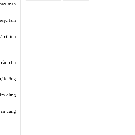
 may mắn
hoặc làm
à cố tìm
 cần chú
sự không
cảm đừng
 ăn cũng