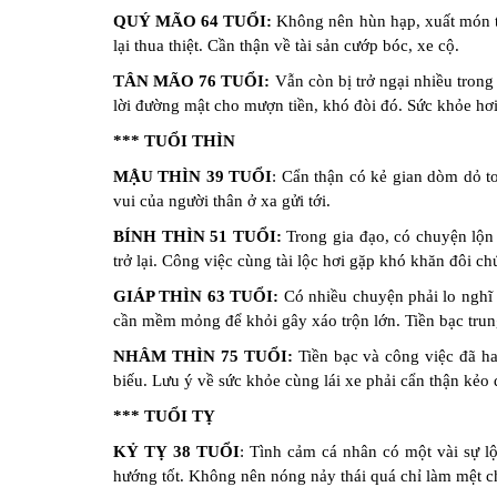
Đặt
QUÝ MÃO 64 TUỔI:
Không nên hùn hạp, xuất món ti
Tên
Cho
lại thua thiệt. Cần thận về tài sản cướp bóc, xe cộ.
Con
TÂN MÃO 76 TUỔI:
Vẫn còn bị trở ngại nhiều trong
lời đường mật cho mượn tiền, khó đòi đó. Sức khỏe hơ
Chọn
tên
*** TUỔI THÌN
công
MẬU THÌN 39 TUỔI
: Cẩn thận có kẻ gian dòm dỏ to
ty
vui của người thân ở xa gửi tới.
Sách
BÍNH THÌN 51 TUỔI:
Trong gia đạo, có chuyện lộn 
Tử
trở lại. Công việc cùng tài lộc hơi gặp khó khăn đôi chú
Vi
GIÁP THÌN 63 TUỔI:
Có nhiều chuyện phải lo nghĩ 
cần mềm mỏng để khỏi gây xáo trộn lớn. Tiền bạc trun
NHÂM THÌN 75 TUỔI:
Tiền bạc và công việc đã ha
biếu. Lưu ý về sức khỏe cùng lái xe phải cẩn thận kẻo d
*** TUỔI TỴ
KỶ TỴ 38 TUỔI
: Tình cảm cá nhân có một vài sự lộ
hướng tốt. Không nên nóng nảy thái quá chỉ làm mệt c