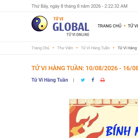
Thứ Bảy, ngày 8 tháng 8 năm 2026
-
2:22:33 AM
Dùng
nhiều
TRANG CHỦ
TỬ V
nhất
Chuyện
Trang Chủ
Thư Viện
Tử Vi Hàng Tuần
Tử Vi Hàng
Nam
Nữ
-
TỬ VI HÀNG TUẦN: 10/08/2026 - 16/0
Sinh
con
Tử Vi Hàng Tuần
|
trai
hay
gái
Đặt
tên
con
và
đổi