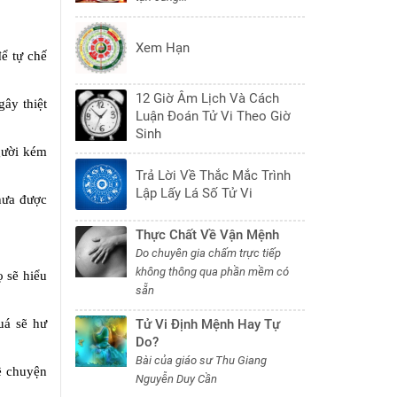
Xem Hạn
ể tự chế
12 Giờ Âm Lịch Và Cách
ây thiệt
Luận Đoán Tử Vi Theo Giờ
Sinh
người kém
Trả Lời Về Thắc Mắc Trình
Lập Lấy Lá Số Tử Vi
chưa được
Thực Chất Về Vận Mệnh
Do chuyên gia chấm trực tiếp
không thông qua phần mềm có
ọ sẽ hiểu
sẵn
uá sẽ hư
Tử Vi Định Mệnh Hay Tự
Do?
Bài của giáo sư Thu Giang
về chuyện
Nguyễn Duy Cần