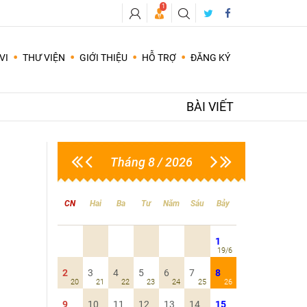
1
VI
THƯ VIỆN
GIỚI THIỆU
HỖ TRỢ
ĐĂNG KÝ
Các câu hỏi cần có sự trả lời hay cho lời khuyên ứng với thời điểm hiện tại theo quẻ nên hay không nên, Yes hay No ...
Dự đoán đời tư, hôn nhân, tình duyên, tình cảm vợ chồng, tìm bạn đời phù hợp..
BÀI VIẾT
Tháng 8 / 2026
CN
Hai
Ba
Tư
Năm
Sáu
Bảy
1
19/6
2
3
4
5
6
7
8
20
21
22
23
24
25
26
9
10
11
12
13
14
15