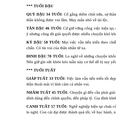
*** TUỔI DẬU
QUÝ DẬU 34 TUỔI
: Cố gắng thêm chút nữa, sự thà
thần không được vui lắm. May mắn nhỏ về tài lộc.
TÂN DẬU 46 TUỔI:
Cứ giữ vững công việc hiện tại,
ý nhưng cũng đã giải quyết được nhiều chuyện khó kh
KỶ DẬU 58 TUỔI:
Mọi việc vẫn tiến triển theo chi
chấn. Có tin vui của thân nhân từ xa.
ĐINH DẬU 70 TUỔI:
Lo nghĩ về những chuyện không 
Nên giữ gìn sức khỏe kẻo tuần này cơ thể dễ bị suy yế
*** TUỔI TUẤT
GIÁP TUẤT 33 TUỔI
: Việc làm vẫn tiến triển tốt 
thần thoải mái vì tình cảm cá nhân vui.
NHÂM TUẤT 45 TUỔI:
Chuyện gì đến cần phải giải
dính dáng đến chính quyền, đến pháp lý. Gia đình bìn
CANH TUẤT 57 TUỔI:
Nghề nghiệp hiện tại chưa có
lo nghĩ. Con cái đạt được thành quả tốt, về học hành,