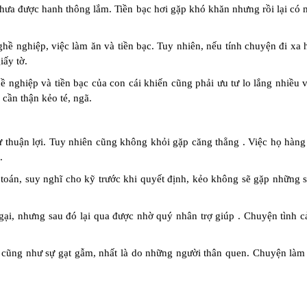
hưa được hanh thông lắm. Tiền bạc hơi gặp khó khăn nhưng rồi lại có
ề nghiệp, việc làm ăn và tiền bạc. Tuy nhiên, nếu tính chuyện đi xa 
iấy tờ.
nghiệp và tiền bạc của con cái khiến cũng phải ưu tư lo lắng nhiều v
cần thận kẻo té, ngã.
 thuận lợi. Tuy nhiên cũng không khỏi gặp căng thẳng . Việc họ hàng
.
 toán, suy nghĩ cho kỹ trước khi quyết định, kẻo không sẽ gặp những 
gại, nhưng sau đó lại qua được nhờ quý nhân trợ giúp . Chuyện tình 
cũng như sự gạt gẫm, nhất là do những người thân quen. Chuyện làm