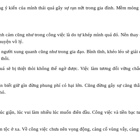
ng ý kiến của mình thái quá gây sự rạn nứt trong gia đình. Mềm mỏng
nh cảm cũng như trong công việc là do tự khép mình quá đó. Nên thay 
huyện vô lý.
người xung quanh cũng như trong gia đạo. Bình tĩnh, khéo léo sẽ giải 
thôi.
uá sẽ bị thiệt thòi không thể ngờ được. Việc làm tương đối vững chắc,
ần biết giữ gìn đừng phung phí có hại lớn. Cũng đừng gây sự căng thẳ
hỏ.
c giận, lúc vui làm nhiều lúc muốn điên đầu. Công việc và tiền bạc tu
n tộc ở xa. Về công việc chưa nên vọng động, càng cố vùng vẫy, càng b
.