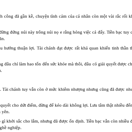
nh công đã gần kề, chuyện tình cảm của cá nhân còn một vài rắc rối kh
 đừng đứng núi này trông núi nọ e rằng hỏng việc cả đấy. Tiền bạc tuy
ăn.
ều hướng thuận lợi. Tài chánh đạt được rất khả quan khiến tinh thần 
đâu chỉ làm hao tổn đến sức khỏe mà thôi, đâu có giải quyết được ch
u.
đẹp. Tài chánh tuy vẫn còn ở mức khiêm nhượng nhưng cũng đã được như
 quyết cho dứt điểm, đừng để kéo dài không lợi. Lưu tâm thật nhiều đế
h yên.
 gì khởi sắc cho lắm, nhưng đã được ổn định. Tiền bạc vẫn còn nhiều 
 nghề nghiệp.