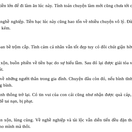
ền lớn để đi làm ăn lúc này. Tính toán chuyện làm mới cũng chưa tới 
 nghề nghiệp. Tiền bạc lúc này cũng hao tốn về nhiều chuyện vô lý. Đ
i kém.
an bề trộm cắp. Tình cảm cá nhân vẫn tốt đẹp tuy có đôi chút giận hờ
xộn, buồn phiền về tiền bạc do sự hiểu lầm. Sau đó lại được giải tỏa 
t.
về những người thân trong gia đình. Chuyện đâu còn đó, nếu bình tĩnh,
g bình.
nh thông trở lại. Có tin vui của con cái cũng như nhận được quà cáp, 
ễ tai nạn, bị phạt.
n xộn, lủng củng. Về nghề nghiệp và tài lộc vẫn diễn tiến đều đặn th
ho mình mà thôi.