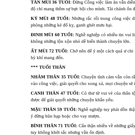
TÂN MÙI 36 TUỔI
: Đừng Công việc làm ăn vẫn diễn
độ chỉ mang thêm sự bực bội cho mình. Tài chánh ổn đ
KỶ MÙI 48 TUỔI:
Những rắc rối trong công việc đ
phòng những kẻ đố kỵ, ganh ghét mưu hại.
ĐINH MÙI 60 TUỔI:
Nghề nghiệp có nhiều tin vui l
không những lộn xộn nhỏ dễ biến thành chuyện lớn.
ẤT MÙI 72 TUỔI:
Chớ nên để ý một cách quá ư chi t
hỷ khí mang đến.
*** TUỔI THÂN
NHÂM THÂN 35 TUỔI
: Chuyện tình cảm vẫn còn rắ
vào công việc, giải quyết cho xong xả, mọi chuyện sẽ
CANH THÂN 47 TUỔI:
Có thư từ vui vẻ của thân t
được để giải quyết những chuyện khẩn yếu.
MẬU THÂN 59 TUỔI:
Nghề nghiệp tuy phải dồn thật
ý đừng hùn hạp hoặc cho vay mượn.
BÍNH THÂN 71 TUỔI:
Cẩn thận nhiều về những giấy 
tuy không khởi sắc nhưng vẫn ổn định.