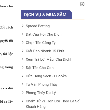
 hơn cho
DỊCH VỤ & MUA SẮM
Spread Betting
đổi cách
Đặt Câu Hỏi Chu Dịch
quyết tốt
Chọn Tên Công Ty
Giải Đáp Nhanh 15 Phút
 tài lộc
Xem Trả Lời Mẫu [Chu Dịch]
ng trong
Đặt Tên Cho Con
Cửa Hàng Sách - EBooks
Tư Vấn Phong Thủy
y có đôi
Phong Thủy Địa Lý
Chấm Tử Vi Trọn Đời Theo Lá Số
ị sa lầy
Khách Hàng