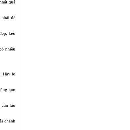
nhất quá
 phải đề
đẹp, kẻo
 có nhiều
m! Hãy lo
 cũng tạm
g cần lưu
Tài chánh