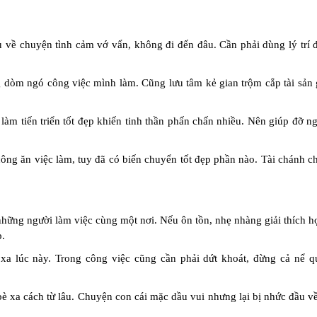
 về chuyện tình cảm vớ vẩn, không đi đến đâu. Cần phải dùng lý trí đ
dòm ngó công việc mình làm. Cũng lưu tâm kẻ gian trộm cắp tài sản g
ệc làm tiến triển tốt đẹp khiến tinh thần phấn chấn nhiều. Nên giúp đỡ 
 công ăn việc làm, tuy đã có biến chuyển tốt đẹp phần nào. Tài chánh 
những người làm việc cùng một nơi. Nếu ôn tồn, nhẹ nhàng giải thích h
p.
xa lúc này. Trong công việc cũng cần phải dứt khoát, đừng cả nể q
 bè xa cách từ lâu. Chuyện con cái mặc dầu vui nhưng lại bị nhức đầu 