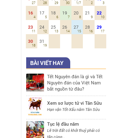
27
28
29
30
1/7
2
3
16
17
18
19
20
21
22
4
5
6
7
8
9
10
23
24
25
26
27
28
29
11
12
13
14
15
16
17
30
31
18
19
BÀI VIẾT HAY
Tết Nguyên đán là gì và Tết
Nguyên đán của Việt Nam
bắt nguồn từ đâu?
Xem sơ lược tử vi Tân Sửu
Hạn vận Tốt-Xấu năm Tân Sửu
Tục lệ đầu năm
Lẽ trời đất có khởi thuỷ phải có
tận cùng...