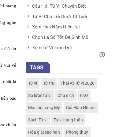
chỉ mang
Câu Hỏi Tử Vi Chuyên Biệt
Tử Vi Cho Trẻ Dưới 13 Tuổi
ừng nghe
Xem Hạn Năm Hiện Tại
Chọn Lá Số Tốt Để Sinh Mổ
Xem Tử Vi Trọn Đời
n. Có tin
và vui vẻ
TAGS
 nhất là
Tử vi
Tứ trụ
Thái Ất Tử vi 2020
Sơ lược tử vi
Chu dịch
FAQ
tiền bạc
Mua hộ hàng Mỹ
Giải Đáp Nhanh
Sách Tử vi
Tử vi hàng tuần
eo chiều
Hóa giải sao hạn
Phong thủy