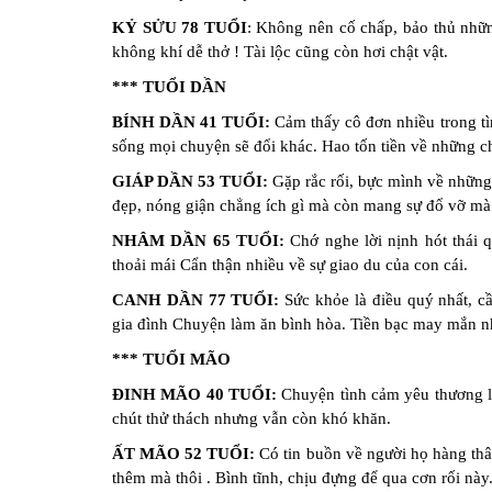
tử
KỶ SỬU 78 TUỔI
: Không nên cố chấp, bảo thủ nhữ
vi
không khí dễ thở ! Tài lộc cũng còn hơi chật vật.
Chuyên
biệt
*** TUỔI DẦN
Đặt
BÍNH DẦN 41 TUỔI:
Cảm thấy cô đơn nhiều trong tì
Câu
sống mọi chuyện sẽ đổi khác. Hao tốn tiền về những c
Hỏi
GIÁP DẦN 53 TUỔI:
Gặp rắc rối, bực mình về những 
Phong
đẹp, nóng giận chẳng ích gì mà còn mang sự đổ vỡ mà 
Thủy
NHÂM DẦN 65 TUỔI:
Chớ nghe lời nịnh hót thái q
Dự
thoải mái Cẩn thận nhiều về sự giao du của con cái.
Đoán
Đời
CANH DẦN 77 TUỔI:
Sức khỏe là điều quý nhất, c
Tư
gia đình Chuyện làm ăn bình hòa. Tiền bạc may mắn n
*** TUỔI MÃO
Câu
hỏi
ĐINH MÃO 40 TUỔI:
Chuyện tình cảm yêu thương lú
Giải
chút thử thách nhưng vẫn còn khó khăn.
Đáp
Nhanh
ẤT MÃO 52 TUỔI:
Có tin buồn về người họ hàng thâ
thêm mà thôi . Bình tĩnh, chịu đựng để qua cơn rối này