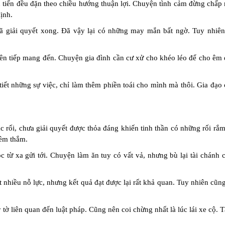
 tiến đều đặn theo chiều hướng thuận lợi. Chuyện tình cảm đừng chấp 
ịnh.
ã giải quyết xong. Đã vậy lại có những may mắn bất ngờ. Tuy nhiên
iên tiếp mang đến. Chuyện gia đình cần cư xử cho khéo léo để cho êm 
iết những sự việc, chỉ làm thêm phiền toái cho mình mà thôi. Gia đạo
c rối, chưa giải quyết được thỏa đáng khiến tinh thần có những rối rắ
 êm thắm.
ộc từ xa gửi tới. Chuyện làm ăn tuy có vất vả, nhưng bù lại tài chánh
 nhiều nỗ lực, nhưng kết quả đạt được lại rất khả quan. Tuy nhiên cũn
tờ liên quan đến luật pháp. Cũng nên coi chừng nhất là lúc lái xe cộ. 