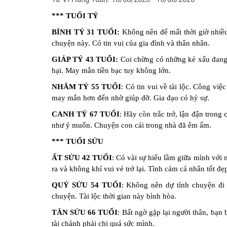
hiện
*** TUỔI TÝ
tại
BÍNH TÝ 31 TUỔI:
Không nên để mất thời giờ nhiều
Chọn
chuyện này. Có tin vui của gia đình và thân nhân.
lá
số
GIÁP TÝ 43 TUỔI:
Coi chừng có những kẻ xấu đang 
tốt
hại. May mắn tiền bạc tuy không lớn.
sinh
NHÂM TÝ 55 TUỔI
: Có tin vui về tài lộc. Công vi
mổ
may mắn hơn đến nhờ giúp đỡ. Gia đạo có hỷ sự.
Chấm
CANH TÝ 67 TUỔI
: Hãy còn trắc trở, lận đận trong
tử
như ý muốn. Chuyện con cái trong nhà đã êm ấm.
vi
cho
*** TUỔI SỬU
trẻ
ẤT SỬU 42 TUỔI
: Có vài sự hiểu lầm giữa mình với 
dưới
ra và không khí vui vẻ trở lại. Tình cảm cá nhân tốt đẹ
13
tuổi
QUÝ SỬU 54 TUỔI
: Không nên dự tính chuyện đi 
chuyện. Tài lộc thời gian này bình hòa.
Đặt
Câu
TÂN SỬU 66 TUỔI
: Bất ngờ gặp lại người thân, bạn
hỏi
tài chánh phải chi quá sức mình.