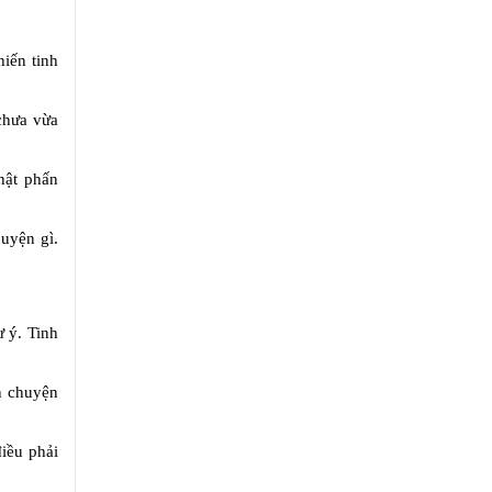
iến tinh
 chưa vừa
thật phấn
uyện gì.
 ý. Tinh
n chuyện
điều phải