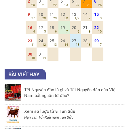
2
3
4
5
6
7
8
20
21
22
23
24
25
26
9
10
11
12
13
14
15
27
28
29
30
1/7
2
3
16
17
18
19
20
21
22
4
5
6
7
8
9
10
23
24
25
26
27
28
29
11
12
13
14
15
16
17
30
31
18
19
BÀI VIẾT HAY
Tết Nguyên đán là gì và Tết Nguyên đán của Việt
Nam bắt nguồn từ đâu?
Xem sơ lược tử vi Tân Sửu
Hạn vận Tốt-Xấu năm Tân Sửu