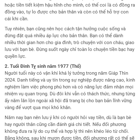
hoặc tiền tiết kiệm hậu hĩnh cho mình, có thể coi là có đồng ra
đồng vào, tự lo được cho bản thân và còn có thể hỗ trợ con
cái khi cần.
Tuy nhiên, bạn cũng nên học cách tận hưởng cuộc sống và
đừng đặt quá nhiều áp lực cho bản thân. Bạn có thể dành
nhiều thời gian hơn cho gia đình, trò chuyện với con cháu, giao
lưu với bạn bè. Đừng suốt ngày chỉ toàn lo chuyện tiền bạc hay
quyền lực.
2. Tuổi Đinh Tỵ sinh năm 1977 (Thổ)
Người tuổi này có vận khí khá lý tưởng trong năm Giáp Thìn
2024. Danh tiếng và uy tín trong sự nghiệp được nâng cao, kinh
nghiệm làm việc phong phú hơn và có năng lực đảm nhận mọi
nhiệm vụ quan trọng. Dù đôi khi vẫn có thách thức, nhưng từng
ấy năm lăn lộn ngoài xã hội đã trang bị cho bạn bản lĩnh vững
vàng để vượt qua mọi khó khăn.
Năm nay bạn nên lưu ý khi có người hỏi vay tiền, dù là bạn bè
hay người thân cũng cần đánh giá chi tiết. Nếu đối phương
không đưa ra lý do cụ thể và hợp lý thì nên khéo léo từ chối.
Bằng không, sau khi mượn được tiền, đối phương rất có thể sẽ