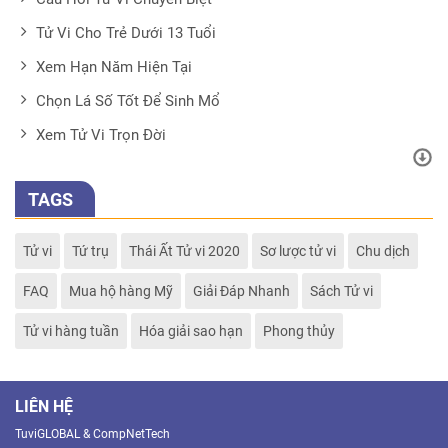
Tử Vi Cho Trẻ Dưới 13 Tuổi
Xem Hạn Năm Hiện Tại
Chọn Lá Số Tốt Để Sinh Mổ
Xem Tử Vi Trọn Đời
TAGS
Tử vi
Tứ trụ
Thái Ất Tử vi 2020
Sơ lược tử vi
Chu dịch
FAQ
Mua hộ hàng Mỹ
Giải Đáp Nhanh
Sách Tử vi
Tử vi hàng tuần
Hóa giải sao hạn
Phong thủy
LIÊN HỆ
TuviGLOBAL & CompNetTech