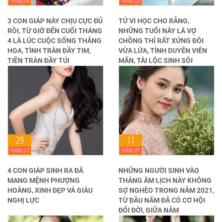
THÁNG 04
THÁNG 03
3 CON GIÁP NÀY CHỊU CỰC ĐỦ
TỬ VI HỌC CHO RẰNG,
RỒI, TỪ GIỜ ĐẾN CUỐI THÁNG
NHỮNG TUỔI NÀY LÀ VỢ
4 LÀ LÚC CUỘC SỐNG THĂNG
CHỒNG THÌ RẤT XỨNG ĐÔI
HOA, TÌNH TRÀN ĐẦY TIM,
VỪA LỨA, TÌNH DUYÊN VIÊN
TIỀN TRÀN ĐẦY TÚI
MÃN, TÀI LỘC SINH SÔI
29
11
THÁNG 03
THÁNG 01
4 CON GIÁP SINH RA ĐÃ
NHỮNG NGƯỜI SINH VÀO
MANG MỆNH PHƯỢNG
THÁNG ÂM LỊCH NÀY KHÔNG
HOÀNG, XINH ĐẸP VÀ GIÀU
SỢ NGHÈO TRONG NĂM 2021,
NGHỊ LỰC
TỪ ĐẦU NĂM ĐÃ CÓ CƠ HỘI
ĐỔI ĐỜI, GIỮA NĂM