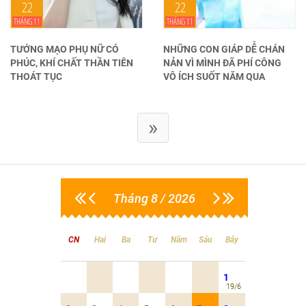
22
22
THÁNG 11
THÁNG 11
TƯỚNG MẠO PHỤ NỮ CÓ
NHỮNG CON GIÁP DỄ CHÁN
PHÚC, KHÍ CHẤT THẦN TIÊN
NẢN VÌ MÌNH ĐÃ PHÍ CÔNG
THOÁT TỤC
VÔ ÍCH SUỐT NĂM QUA
»
Tháng 8 / 2026
CN
Hai
Ba
Tư
Năm
Sáu
Bảy
1
19/6