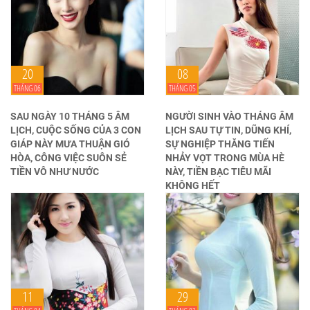
20
08
THÁNG 06
THÁNG 05
SAU NGÀY 10 THÁNG 5 ÂM
NGƯỜI SINH VÀO THÁNG ÂM
LỊCH, CUỘC SỐNG CỦA 3 CON
LỊCH SAU TỰ TIN, DŨNG KHÍ,
GIÁP NÀY MƯA THUẬN GIÓ
SỰ NGHIỆP THĂNG TIẾN
HÒA, CÔNG VIỆC SUÔN SẺ
NHẢY VỌT TRONG MÙA HÈ
TIỀN VÔ NHƯ NƯỚC
NÀY, TIỀN BẠC TIÊU MÃI
KHÔNG HẾT
11
29