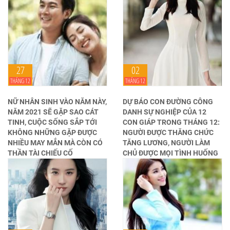
27
02
THÁNG 12
THÁNG 12
NỮ NHÂN SINH VÀO NĂM NÀY,
DỰ BÁO CON ĐƯỜNG CÔNG
NĂM 2021 SẼ GẶP SAO CÁT
DANH SỰ NGHIỆP CỦA 12
TINH, CUỘC SỐNG SẮP TỚI
CON GIÁP TRONG THÁNG 12:
KHÔNG NHỮNG GẶP ĐƯỢC
NGƯỜI ĐƯỢC THĂNG CHỨC
NHIỀU MAY MẮN MÀ CÒN CÓ
TĂNG LƯƠNG, NGƯỜI LÀM
THẦN TÀI CHIẾU CỐ
CHỦ ĐƯỢC MỌI TÌNH HUỐNG