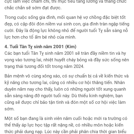
cực làm việc chăm chỉ, thì mục tiêu tăng lương và thăng chức
chắc chắn sẽ sớm đạt được.
Trong cuộc sống gia đình, mối quan hệ vợ chồng đặc biệt tốt
đẹp, có cặp đôi đón niềm vui sinh con, gia đình tràn ngập tiếng
cười. Đây là động lực không nhỏ để người tuổi Tỵ sẵn sàng nỗ
lực hơn cho tổ ấm bé nhỏ của mình.
4. Tuổi Tân Tỵ sinh năm 2001 (Kim)
Các bạn tuổi Tân Tỵ sinh năm 2001 sẽ tràn đầy niềm tin và hy
vọng vào tương lai, nhiệt huyết cháy bỏng và đầy sức sống nên
trạng thái tương đối tốt trong năm 2024.
Bản mệnh vô cùng xông xáo, có sự chuẩn bị cả về kiến thức và
kỹ năng cho tương lai, cũng có nhiều cơ hội thăng tiến. Nhân
duyên năm nay cho thấy, luôn có những người tốt xung quanh
sẵn sàng nâng đỡ người tuổi này. Dù thiếu kinh nghiệm, bạn
cũng sẽ được chỉ bảo tận tình và đón một số cơ hội việc làm
sớm.
Một số bạn đang là sinh viên năm cuối hoặc mới ra trường có
thể thấy áp lực học tập rất nặng nề, có nhiều môn hoặc kiến
thức phải dung nạp. Lúc này cần phải phân chia thời gian biểu