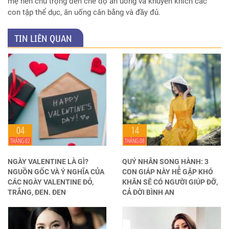
mẹ nên chú trọng đến chế độ ăn uống và khuyến khích các
con tập thể dục, ăn uống cân bằng và đầy đủ.
TIN LIÊN QUAN
04
14
THÁNG 02
THÁNG 08
NGÀY VALENTINE LÀ GÌ?
QUÝ NHÂN SONG HÀNH: 3
NGUỒN GỐC VÀ Ý NGHĨA CỦA
CON GIÁP NÀY HỄ GẶP KHÓ
CÁC NGÀY VALENTINE ĐỎ,
KHĂN SẼ CÓ NGƯỜI GIÚP ĐỠ,
TRẮNG, ĐEN. ĐEN
CẢ ĐỜI BÌNH AN