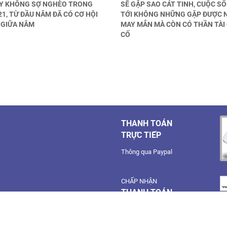
ÀY KHÔNG SỢ NGHÈO TRONG
SẼ GẶP SAO CÁT TINH, CUỘC S
1, TỪ ĐẦU NĂM ĐÃ CÓ CƠ HỘI
TỚI KHÔNG NHỮNG GẶP ĐƯỢC 
, GIỮA NĂM
MAY MẮN MÀ CÒN CÓ THẦN TÀI
CỐ
THANH TOÁN
TRỰC TIẾP
Thông qua Paypal
CHẤP NHẬN
THANH TOÁN
Điều khoản, điều kiện và quy
định.