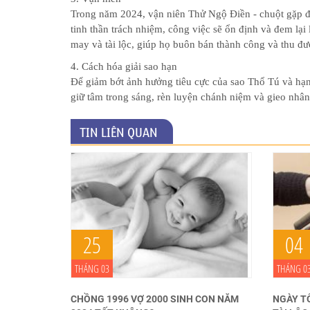
Đặt
Trong năm 2024, vận niên Thử Ngộ Điền - chuột gặp đ
Tên
Cho
tinh thần trách nhiệm, công việc sẽ ổn định và đem lạ
Con
may và tài lộc, giúp họ buôn bán thành công và thu đư
4. Cách hóa giải sao hạn
Chọn
Để giảm bớt ảnh hưởng tiêu cực của sao Thổ Tú và hạ
tên
giữ tâm trong sáng, rèn luyện chánh niệm và gieo nhân
công
ty
TIN LIÊN QUAN
Sách
Tử
Vi
25
04
THÁNG 03
THÁNG 0
CHỒNG 1996 VỢ 2000 SINH CON NĂM
NGÀY T