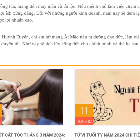
ồng lúa, mang đến may mắn và tài lộc. Nếu mệnh chủ làm việc chăm c
i lợi ích xứng đáng. Đối với những người kinh doanh, năm nay sẽ đem lạ
ợc lợi nhuận cao.
n Huỳnh Tuyền, chị em nữ mạng Ất Mão nên tu dưỡng đạo đức, làm việc
 duyên tốt. Như vậy sẽ tích lũy công đức cho chính mình và thế hệ sau.
11
3
THÁNG 02
ỐT CẮT TÓC THÁNG 3 NĂM 2024:
TỬ VI TUỔI TỴ NĂM 2024 CHI T