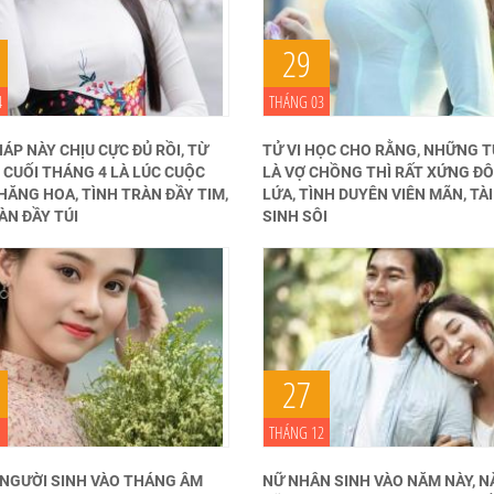
29
4
THÁNG 03
IÁP NÀY CHỊU CỰC ĐỦ RỒI, TỪ
TỬ VI HỌC CHO RẰNG, NHỮNG T
 CUỐI THÁNG 4 LÀ LÚC CUỘC
LÀ VỢ CHỒNG THÌ RẤT XỨNG ĐÔ
ĂNG HOA, TÌNH TRÀN ĐẦY TIM,
LỨA, TÌNH DUYÊN VIÊN MÃN, TÀ
ÀN ĐẦY TÚI
SINH SÔI
27
1
THÁNG 12
NGƯỜI SINH VÀO THÁNG ÂM
NỮ NHÂN SINH VÀO NĂM NÀY, N