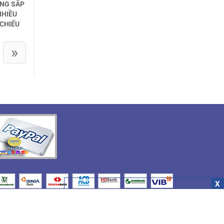
ỐNG SẮP
NHIỀU
 CHIẾU
»
X