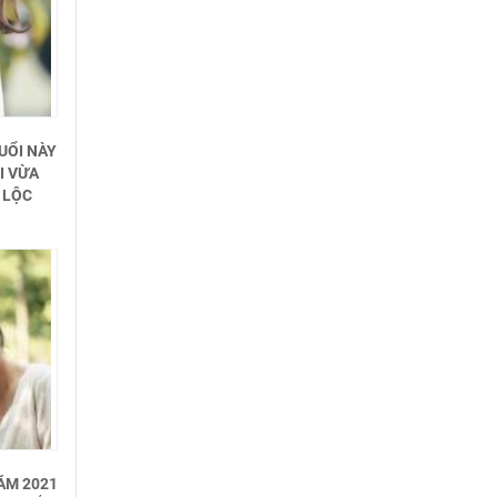
UỔI NÀY
I VỪA
I LỘC
ĂM 2021