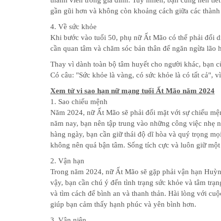
thành viên trong gia đình. Tuy nhiên, bạn cũng nên tiế
tử
gần gũi hơn và không còn khoảng cách giữa các thành 
vi
Chuyên
4. Về sức khỏe
biệt
Khi bước vào tuổi 50, phụ nữ Ất Mão có thể phải đối d
cần quan tâm và chăm sóc bản thân để ngăn ngừa lão h
Đặt
Câu
Thay vì dành toàn bộ tâm huyết cho người khác, bạn c
Hỏi
Có câu: "Sức khỏe là vàng, có sức khỏe là có tất cả", v
Phong
Xem tử vi sao hạn nữ mạng tuổi Ất Mão năm 2024
Thủy
1. Sao chiếu mệnh
Năm 2024, nữ Ất Mão sẽ phải đối mặt với sự chiếu mện
Dự
Đoán
năm nay, bạn nên tập trung vào những công việc nhẹ n
Đời
hàng ngày, bạn cần giữ thái độ dĩ hòa và quý trọng mọ
Tư
không nên quá bận tâm. Sống tích cực và luôn giữ một
2. Vận hạn
Câu
Trong năm 2024, nữ Ất Mão sẽ gặp phải vận hạn Huỳnh
hỏi
Giải
vậy, bạn cần chú ý đến tình trạng sức khỏe và tâm trạ
Đáp
và tìm cách để bình an và thanh thản. Hài lòng với cuộ
Nhanh
giúp bạn cảm thấy hạnh phúc và yên bình hơn.
3. Vận niên