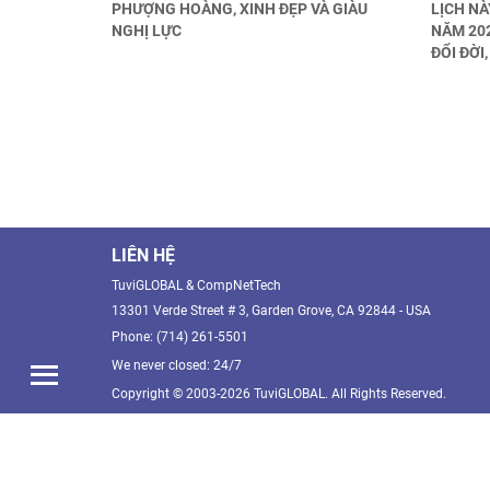
PHƯỢNG HOÀNG, XINH ĐẸP VÀ GIÀU
LỊCH N
NGHỊ LỰC
NĂM 202
ĐỔI ĐỜI
LIÊN HỆ
TuviGLOBAL & CompNetTech
13301 Verde Street # 3, Garden Grove, CA 92844 - USA
Phone: (714) 261-5501
We never closed: 24/7
Copyright © 2003-2026 TuviGLOBAL. All Rights Reserved.