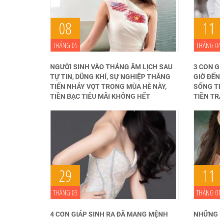
08
11
THÁNG 05
THÁNG 0
NGƯỜI SINH VÀO THÁNG ÂM LỊCH SAU
3 CON G
TỰ TIN, DŨNG KHÍ, SỰ NGHIỆP THĂNG
GIỜ ĐẾN
TIẾN NHẢY VỌT TRONG MÙA HÈ NÀY,
SỐNG TH
TIỀN BẠC TIÊU MÃI KHÔNG HẾT
TIỀN TR
29
11
THÁNG 03
THÁNG 0
4 CON GIÁP SINH RA ĐÃ MANG MỆNH
NHỮNG 