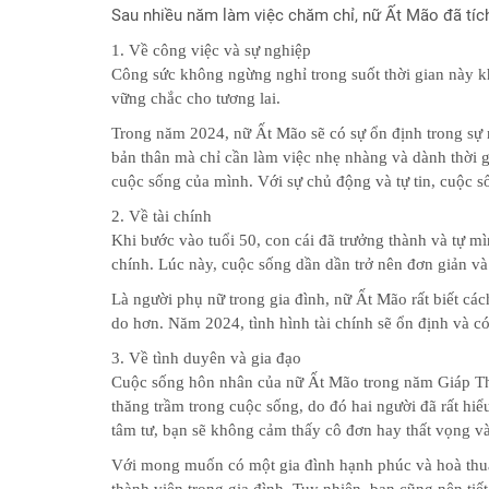
Sau nhiều năm làm việc chăm chỉ, nữ Ất Mão đã tíc
hiện
tại
1. Về công việc và sự nghiệp
Công sức không ngừng nghỉ trong suốt thời gian này kh
Chọn
vững chắc cho tương lai.
lá
số
Trong năm 2024, nữ Ất Mão sẽ có sự ổn định trong sự 
tốt
bản thân mà chỉ cần làm việc nhẹ nhàng và dành thời gi
sinh
cuộc sống của mình. Với sự chủ động và tự tin, cuộc 
mổ
2. Về tài chính
Chấm
Khi bước vào tuổi 50, con cái đã trưởng thành và tự m
tử
chính. Lúc này, cuộc sống dần dần trở nên đơn giản v
vi
Là người phụ nữ trong gia đình, nữ Ất Mão rất biết cách
cho
do hơn. Năm 2024, tình hình tài chính sẽ ổn định và có
trẻ
dưới
3. Về tình duyên và gia đạo
13
Cuộc sống hôn nhân của nữ Ất Mão trong năm Giáp Th
tuổi
thăng trầm trong cuộc sống, do đó hai người đã rất hi
tâm tư, bạn sẽ không cảm thấy cô đơn hay thất vọng và
Đặt
Câu
Với mong muốn có một gia đình hạnh phúc và hoà thuậ
hỏi