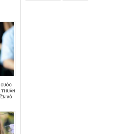
, CUỘC
A THUẬN
IỀN VÔ