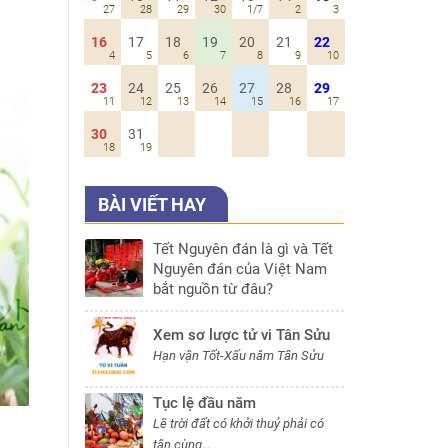
27
28
29
30
1/7
2
3
16
17
18
19
20
21
22
4
5
6
7
8
9
10
23
24
25
26
27
28
29
11
12
13
14
15
16
17
30
31
18
19
BÀI VIẾT HAY
Tết Nguyên đán là gì và Tết
Nguyên đán của Việt Nam
bắt nguồn từ đâu?
Xem sơ lược tử vi Tân Sửu
Hạn vận Tốt-Xấu năm Tân Sửu
Tục lệ đầu năm
Lẽ trời đất có khởi thuỷ phải có
tận cùng...