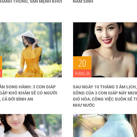
C HANH THÔNG, VẬN MỆNH KHỞI
NĂM SINH
20
8
THÁNG 06
ÂN SONG HÀNH: 3 CON GIÁP
SAU NGÀY 10 THÁNG 5 ÂM LỊCH
 GẶP KHÓ KHĂN SẼ CÓ NGƯỜI
SỐNG CỦA 3 CON GIÁP NÀY MƯ
, CẢ ĐỜI BÌNH AN
GIÓ HÒA, CÔNG VIỆC SUÔN SẺ T
NHƯ NƯỚC