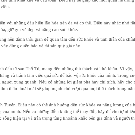
t chế tính khắt khe và cầu toàn. Điều này sẽ giúp các mối quan hệ trong
viên.
iện với những dấu hiệu lão hóa trên da và cơ thể. Điều này nhắc nhở r
óa, giữ gìn vẻ đẹp và nâng cao sức khỏe.
ũng nên dành thời gian để quan tâm đến sức khỏe và tinh thần của chín
ì vậy đừng quên bảo vệ tài sản quý giá này.
h đến từ sao Thổ Tú, mang đến những thử thách và khó khăn. Vì vậy, 
hàng và tránh làm việc quá sức để bảo vệ sức khỏe của mình. Trong c
i người xung quanh. Nếu có những lời gièm pha hay chỉ trích, hãy cho 
 tinh thần thoải mái sẽ giúp mệnh chủ vượt qua mọi thử thách trong nă
 Tuyền. Điều này có thể ảnh hưởng đến sức khỏe và năng lượng của b
ng của mình. Nếu có những điều không thể thay đổi, hãy để cho tự nhiên
c sống hiện tại và trân trọng từng khoảnh khắc bên gia đình và người th