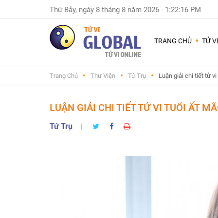
Thứ Bảy, ngày 8 tháng 8 năm 2026
-
1:22:18 PM
Dùng
nhiều
TRANG CHỦ
TỬ V
nhất
Chuyện
Trang Chủ
Thư Viện
Tứ Trụ
Luận giải chi tiết tử 
Nam
Nữ
-
LUẬN GIẢI CHI TIẾT TỬ VI TUỔI ẤT M
Sinh
con
Tứ Trụ
|
trai
hay
gái
Đặt
tên
con
và
đổi