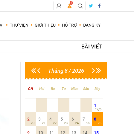
1
VI
THƯ VIỆN
GIỚI THIỆU
HỖ TRỢ
ĐĂNG KÝ
Các câu hỏi cần có sự trả lời hay cho lời khuyên ứng với thời điểm hiện tại theo quẻ nên hay không nên, Yes hay No ...
Dự đoán đời tư, hôn nhân, tình duyên, tình cảm vợ chồng, tìm bạn đời phù hợp..
BÀI VIẾT
Tháng 8 / 2026
CN
Hai
Ba
Tư
Năm
Sáu
Bảy
1
19/6
2
3
4
5
6
7
8
20
21
22
23
24
25
26
9
10
11
12
13
14
15