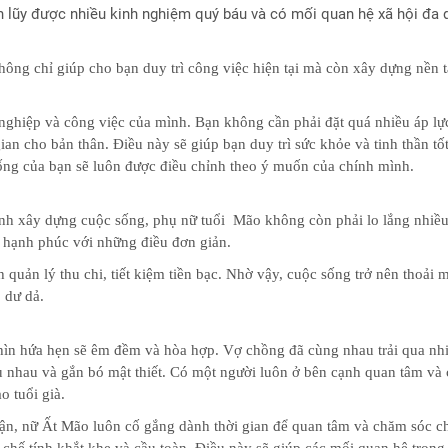
h lũy được nhiều kinh nghiệm quý báu và có mối quan hệ xã hội đa 
ông chỉ giúp cho bạn duy trì công việc hiện tại mà còn xây dựng nền 
nghiệp và công việc của mình. Bạn không cần phải đặt quá nhiều áp lự
an cho bản thân. Điều này sẽ giúp bạn duy trì sức khỏe và tinh thần tốt
sống của bạn sẽ luôn được điều chỉnh theo ý muốn của chính mình.
ình xây dựng cuộc sống, phụ nữ tuổi Mão không còn phải lo lắng nhiều 
à hạnh phúc với những điều đơn giản.
 quản lý thu chi, tiết kiệm tiền bạc. Nhờ vậy, cuộc sống trở nên thoải m
 dư dả.
ìn hứa hẹn sẽ êm đềm và hòa hợp. Vợ chồng đã cùng nhau trải qua nh
ểu nhau và gắn bó mật thiết. Có một người luôn ở bên cạnh quan tâm và 
o tuổi già.
n, nữ Ất Mão luôn cố gắng dành thời gian để quan tâm và chăm sóc c