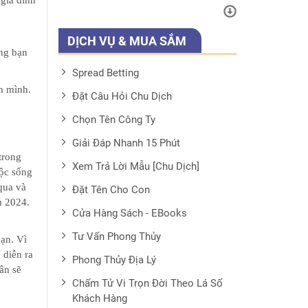
 gia đình
DỊCH VỤ & MUA SẮM
ằng bạn
Spread Betting
h mình.
Đặt Câu Hỏi Chu Dịch
Chọn Tên Công Ty
Giải Đáp Nhanh 15 Phút
trong
Xem Trả Lời Mẫu [Chu Dịch]
uộc sống
qua và
Đặt Tên Cho Con
m 2024.
Cửa Hàng Sách - EBooks
Tư Vấn Phong Thủy
ạn. Vì
 diễn ra
Phong Thủy Địa Lý
ân sẽ
Chấm Tử Vi Trọn Đời Theo Lá Số
Khách Hàng