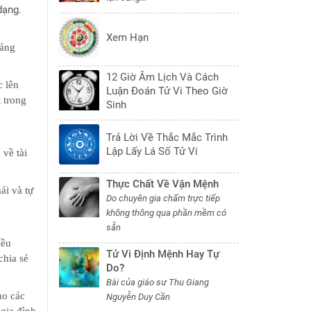
dạng.
Xem Hạn
tảng
12 Giờ Âm Lịch Và Cách
c lên
Luận Đoán Tử Vi Theo Giờ
 trong
Sinh
Trả Lời Về Thắc Mắc Trình
Lập Lấy Lá Số Tử Vi
về tài
Thực Chất Về Vận Mệnh
ái và tự
Do chuyên gia chấm trực tiếp
không thông qua phần mềm có
sẵn
iều
Tử Vi Định Mệnh Hay Tự
chia sẻ
Do?
Bài của giáo sư Thu Giang
ho các
Nguyễn Duy Cần