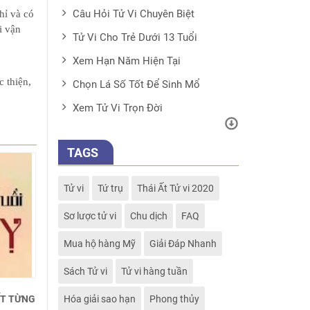
Câu Hỏi Tử Vi Chuyên Biệt
hỉ và có
i vận
Tử Vi Cho Trẻ Dưới 13 Tuổi
Xem Hạn Năm Hiện Tại
 thiện,
Chọn Lá Số Tốt Để Sinh Mổ
Xem Tử Vi Trọn Đời
TAGS
Tử vi
Tứ trụ
Thái Ất Tử vi 2020
Sơ lược tử vi
Chu dịch
FAQ
Mua hộ hàng Mỹ
Giải Đáp Nhanh
Sách Tử vi
Tử vi hàng tuần
IẾT TỪNG
Hóa giải sao hạn
Phong thủy