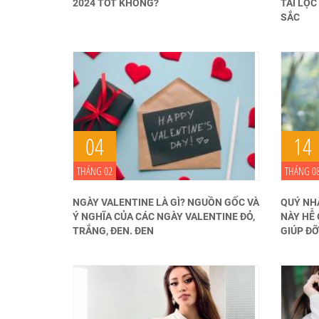
2024 TỐT KHÔNG?
TÀI LỘ
SẮC
04
14
THÁNG 02
THÁNG 0
NGÀY VALENTINE LÀ GÌ? NGUỒN GỐC VÀ
QUÝ NH
Ý NGHĨA CỦA CÁC NGÀY VALENTINE ĐỎ,
NÀY HỄ
TRẮNG, ĐEN. ĐEN
GIÚP ĐỠ