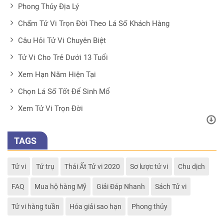
Phong Thủy Địa Lý
Chấm Tử Vi Trọn Đời Theo Lá Số Khách Hàng
Câu Hỏi Tử Vi Chuyên Biệt
Tử Vi Cho Trẻ Dưới 13 Tuổi
Xem Hạn Năm Hiện Tại
Chọn Lá Số Tốt Để Sinh Mổ
Xem Tử Vi Trọn Đời
TAGS
Tử vi
Tứ trụ
Thái Ất Tử vi 2020
Sơ lược tử vi
Chu dịch
FAQ
Mua hộ hàng Mỹ
Giải Đáp Nhanh
Sách Tử vi
Tử vi hàng tuần
Hóa giải sao hạn
Phong thủy