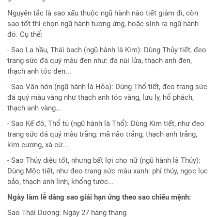
Nguyên tắc là sao xấu thuộc ngũ hành nào tiết giảm đi, còn
sao tốt thì chọn ngũ hành tương ứng, hoặc sinh ra ngũ hành
đó. Cụ thể:
- Sao La hầu, Thái bạch (ngũ hành là Kim): Dùng Thủy tiết, đeo
trang sức đá quý màu đen như: đá núi lửa, thạch anh đen,
thạch anh tóc đen...
- Sao Vân hớn (ngũ hành là Hỏa): Dùng Thổ tiết, đeo trang sức
đá quý màu vàng như thạch anh tóc vàng, lưu ly, hổ phách,
thạch anh vàng...
- Sao Kế đô, Thổ tú (ngũ hành là Thổ): Dùng Kim tiết, như đeo
trang sức đá quý màu trắng: mã não trắng, thạch anh trắng,
kim cương, xà cừ...
- Sao Thủy diệu tốt, nhưng bất lợi cho nữ (ngũ hành là Thủy):
Dùng Mộc tiết, như đeo trang sức màu xanh: phỉ thúy, ngọc lục
bảo, thạch anh linh, khổng tước...
Ngày làm lễ dâng sao giải hạn ứng theo sao chiếu mệnh:
Sao Thái Dương: Ngày 27 hàng tháng