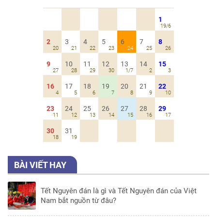
1
19/6
2
3
4
5
6
7
8
20
21
22
23
24
25
26
9
10
11
12
13
14
15
27
28
29
30
1/7
2
3
16
17
18
19
20
21
22
4
5
6
7
8
9
10
23
24
25
26
27
28
29
11
12
13
14
15
16
17
30
31
18
19
BÀI VIẾT HAY
Tết Nguyên đán là gì và Tết Nguyên đán của Việt
Nam bắt nguồn từ đâu?