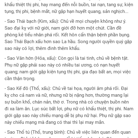
khẩu thiệt thị phi, hay mang đến nỗi buồn, tai nạn, tang sự, kiện
tụng, thị phi, bệnh mắt, nữ gặp hạn huyết quang, sản nghịch...
- Sao Thái bạch (Kim, xấu): Chủ về mọi chuyện không như ý.
Sao đại kỵ với nữ giới, nam giới đỡ hơn một chút. Cần đề
phòng kẻ tiểu nhân phá rối. Kết hôn cẩn thận bệnh phần bụng.
Sao Thái Bạch xấu hơn sao La hầu. Song người quyền quý gặp
sao này có lợi, thêm đinh thêm khẩu.
- Sao Vân hớn (Hỏa, xấu): Còn gọi là tai tinh, chủ về bệnh tật.
Phụ nữ gặp phải sao này có nhiều tai ương, có nạn huyết
quang; nam giới gặp kiện tụng thị phi, gia đạo bất an, mọi việc
cần thận trọng.
- Sao Kế đô (Thổ, xấu): Chủ về tai họa, người âm phá rối. Đại
kỵ cho cả nam và nữ, nhưng nữ bị nặng hơn, thường mang lại
sự buồn khổ, chán nản, thờ ơ. Trong nhà có chuyện buồn nên
đi xa làm ăn. Lục súc bất lợi, phụ nữ có khẩu thiệt, thị phi. Nam
giới gặp sao này chiếu mạng dễ bị phụ nữ hại. Phụ nữ gặp sao
này chiếu mạng mà đang có thai thì lại may mắn.
- Sao Thổ tú (Thổ, trung bình): Chủ về việc liên quan đến quan