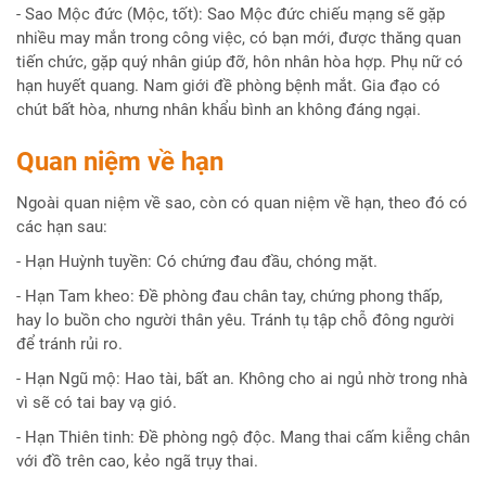
- Sao Mộc đức (Mộc, tốt): Sao Mộc đức chiếu mạng sẽ gặp
nhiều may mắn trong công việc, có bạn mới, được thăng quan
tiến chức, gặp quý nhân giúp đỡ, hôn nhân hòa hợp. Phụ nữ có
hạn huyết quang. Nam giới đề phòng bệnh mắt. Gia đạo có
chút bất hòa, nhưng nhân khẩu bình an không đáng ngại.
Quan niệm về hạn
Ngoài quan niệm về sao, còn có quan niệm về hạn, theo đó có
các hạn sau:
- Hạn Huỳnh tuyền: Có chứng đau đầu, chóng mặt.
- Hạn Tam kheo: Đề phòng đau chân tay, chứng phong thấp,
hay lo buồn cho người thân yêu. Tránh tụ tập chỗ đông người
để tránh rủi ro.
- Hạn Ngũ mộ: Hao tài, bất an. Không cho ai ngủ nhờ trong nhà
vì sẽ có tai bay vạ gió.
- Hạn Thiên tinh: Đề phòng ngộ độc. Mang thai cấm kiễng chân
với đồ trên cao, kẻo ngã trụy thai.