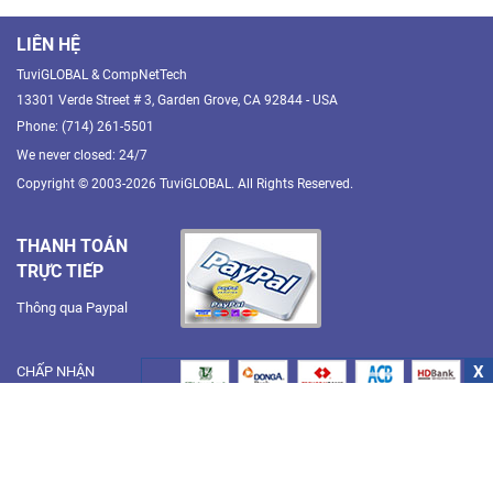
LIÊN HỆ
TuviGLOBAL & CompNetTech
13301 Verde Street # 3, Garden Grove, CA 92844 - USA
Phone: (714) 261-5501
We never closed: 24/7
Copyright © 2003-2026 TuviGLOBAL. All Rights Reserved.
THANH TOÁN
TRỰC TIẾP
Thông qua Paypal
X
CHẤP NHẬN
THANH TOÁN
Điều khoản, điều kiện và quy định.