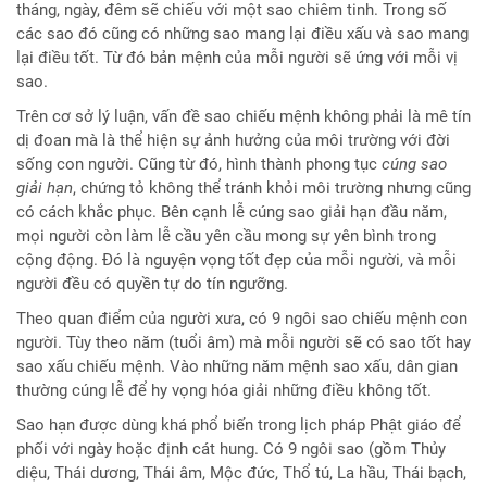
tháng, ngày, đêm sẽ chiếu với một sao chiêm tinh. Trong số
các sao đó cũng có những sao mang lại điều xấu và sao mang
lại điều tốt. Từ đó bản mệnh của mỗi người sẽ ứng với mỗi vị
sao.
Trên cơ sở lý luận, vấn đề sao chiếu mệnh không phải là mê tín
dị đoan mà là thể hiện sự ảnh hưởng của môi trường với đời
sống con người. Cũng từ đó, hình thành phong tục
cúng sao
giải hạn
, chứng tỏ không thể tránh khỏi môi trường nhưng cũng
có cách khắc phục. Bên cạnh lễ cúng sao giải hạn đầu năm,
mọi người còn làm lễ cầu yên cầu mong sự yên bình trong
cộng động. Đó là nguyện vọng tốt đẹp của mỗi người, và mỗi
người đều có quyền tự do tín ngưỡng.
Theo quan điểm của người xưa, có 9 ngôi sao chiếu mệnh con
người. Tùy theo năm (tuổi âm) mà mỗi người sẽ có sao tốt hay
sao xấu chiếu mệnh. Vào những năm mệnh sao xấu, dân gian
thường cúng lễ để hy vọng hóa giải những điều không tốt.
Sao hạn được dùng khá phổ biến trong lịch pháp Phật giáo để
phối với ngày hoặc định cát hung. Có 9 ngôi sao (gồm Thủy
diệu, Thái dương, Thái âm, Mộc đức, Thổ tú, La hầu, Thái bạch,