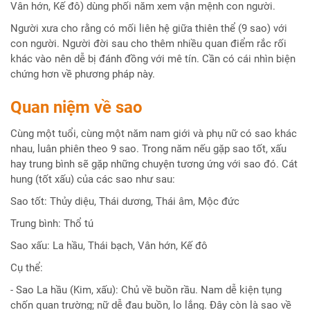
Vân hớn, Kế đô) dùng phối năm xem vận mệnh con người.
Người xưa cho rằng có mối liên hệ giữa thiên thể (9 sao) với
con người. Người đời sau cho thêm nhiều quan điểm rắc rối
khác vào nên dễ bị đánh đồng với mê tín. Cần có cái nhìn biện
chứng hơn về phương pháp này.
Quan niệm về sao
Cùng một tuổi, cùng một năm nam giới và phụ nữ có sao khác
nhau, luân phiên theo 9 sao. Trong năm nếu gặp sao tốt, xấu
hay trung bình sẽ gặp những chuyện tương ứng với sao đó. Cát
hung (tốt xấu) của các sao như sau:
Sao tốt: Thủy diệu, Thái dương, Thái âm, Mộc đức
Trung bình: Thổ tú
Sao xấu: La hầu, Thái bạch, Vân hớn, Kế đô
Cụ thể:
- Sao La hầu (Kim, xấu): Chủ về buồn rầu. Nam dễ kiện tụng
chốn quan trường; nữ dễ đau buồn, lo lắng. Đây còn là sao về