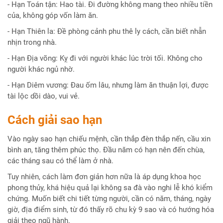
- Hạn Toán tận: Hao tài. Đi đường không mang theo nhiều tiền
của, không góp vốn làm ăn.
- Hạn Thiên la: Đề phòng cảnh phu thê ly cách, cần biết nhẫn
nhịn trong nhà.
- Hạn Địa võng: Kỵ đi với người khác lúc trời tối. Không cho
người khác ngủ nhờ.
- Hạn Diêm vương: Đau ốm lâu, nhưng làm ăn thuận lợi, được
tài lộc dồi dào, vui vẻ.
Cách giải sao hạn
Vào ngày sao hạn chiếu mệnh, cần thắp đèn thắp nến, cầu xin
bình an, tăng thêm phúc thọ. Đầu năm có hạn nên đến chùa,
các tháng sau có thể làm ở nhà.
Tuy nhiên, cách làm đơn giản hơn nữa là áp dụng khoa học
phong thủy, khá hiệu quả lại không sa đà vào nghi lễ khó kiểm
chứng. Muốn biết chi tiết từng người, cần có năm, tháng, ngày
giờ, địa điểm sinh, từ đó thấy rõ chu kỳ 9 sao và có hướng hóa
giải theo ngũ hành.