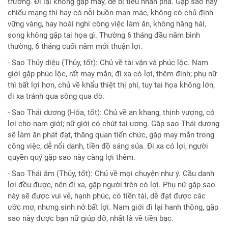
trường. Đi lại không gặp may, dễ bị tiểu nhân phá. Gặp sao này
chiếu mạng thì hay có nỗi buồn man mác, không có chủ định
vững vàng, hay hoài nghi công việc làm ăn, không hăng hái,
song không gặp tai họa gì. Thường 6 tháng đầu năm bình
thường, 6 tháng cuối năm mới thuận lợi.
- Sao Thủy diệu (Thủy, tốt): Chủ về tài vận và phúc lộc. Nam
giới gặp phúc lộc, rất may mắn, đi xa có lợi, thêm đinh; phụ nữ
thì bất lợi hơn, chủ về khẩu thiệt thị phi, tuy tai họa không lớn,
đi xa tránh qua sông qua đò.
- Sao Thái dương (Hỏa, tốt): Chủ về an khang, thịnh vượng, có
lợi cho nam giới; nữ giới có chút tai ương. Gặp sao Thái dương
sẽ làm ăn phát đạt, thăng quan tiến chức, gặp may mắn trong
công việc, dễ nổi danh, tiền đồ sáng sủa. Đi xa có lợi, người
quyền quý gặp sao này càng lợi thêm.
- Sao Thái âm (Thủy, tốt): Chủ về mọi chuyện như ý. Cầu danh
lợi đều được, nên đi xa, gặp người trên có lợi. Phụ nữ gặp sao
này sẽ được vui vẻ, hạnh phúc, có tiền tài, dễ đạt được các
ước mơ, nhưng sinh nở bất lợi. Nam giới đi lại hanh thông, gặp
sao này được bạn nữ giúp đỡ, nhất là về tiền bạc.