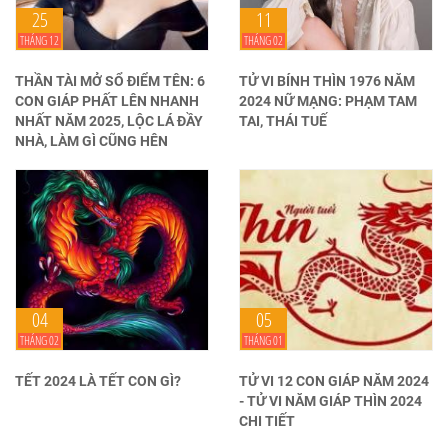
25
11
THÁNG 12
THÁNG 02
THẦN TÀI MỞ SỔ ĐIỂM TÊN: 6
TỬ VI BÍNH THÌN 1976 NĂM
CON GIÁP PHẤT LÊN NHANH
2024 NỮ MẠNG: PHẠM TAM
NHẤT NĂM 2025, LỘC LÁ ĐẦY
TAI, THÁI TUẾ
NHÀ, LÀM GÌ CŨNG HÊN
04
05
THÁNG 02
THÁNG 01
TẾT 2024 LÀ TẾT CON GÌ?
TỬ VI 12 CON GIÁP NĂM 2024
- TỬ VI NĂM GIÁP THÌN 2024
CHI TIẾT