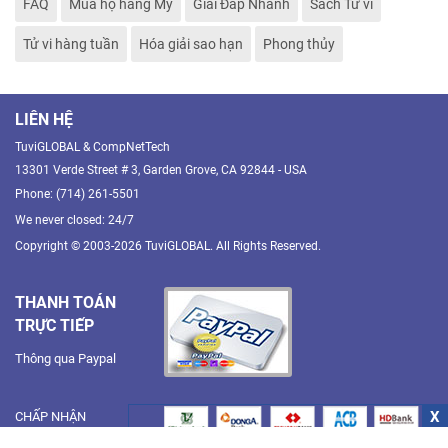
FAQ
Mua hộ hàng Mỹ
Giải Đáp Nhanh
Sách Tử vi
Tử vi hàng tuần
Hóa giải sao hạn
Phong thủy
LIÊN HỆ
TuviGLOBAL & CompNetTech
13301 Verde Street # 3, Garden Grove, CA 92844 - USA
Phone: (714) 261-5501
We never closed: 24/7
Copyright © 2003-2026 TuviGLOBAL. All Rights Reserved.
THANH TOÁN
TRỰC TIẾP
Thông qua Paypal
X
CHẤP NHẬN
THANH TOÁN