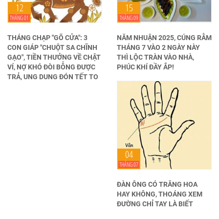
12
15
THÁNG 01
THÁNG 09
THÁNG CHẠP "GÕ CỬA": 3
NĂM NHUẬN 2025, CÚNG RẰM
CON GIÁP "CHUỘT SA CHĨNH
THÁNG 7 VÀO 2 NGÀY NÀY
GẠO", TIỀN THƯỞNG VỀ CHẬT
THÌ LỘC TRÀN VÀO NHÀ,
VÍ, NỢ KHÓ ĐÒI BỖNG ĐƯỢC
PHÚC KHÍ ĐẦY ẮP!
TRẢ, UNG DUNG ĐÓN TẾT TO
04
THÁNG 07
ĐÀN ÔNG CÓ TRĂNG HOA
HAY KHÔNG, THOÁNG XEM
ĐƯỜNG CHỈ TAY LÀ BIẾT