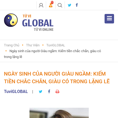
1
Trang Chủ
Thư Viện
TuviGLOBAL
Ngày sinh của người Giàu ngầm: Kiếm tiền chắc chắn, giàu có
trong lặng lẽ
NGÀY SINH CỦA NGƯỜI GIÀU NGẦM: KIẾM
TIỀN CHẮC CHẮN, GIÀU CÓ TRONG LẶNG LẼ
TuviGLOBAL
|