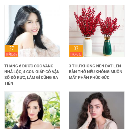
27
03
THÁNG 05
THÁNG 02
THÁNG 6 ĐƯỢC CÓC VÀNG
3 THỨ KHÔNG NÊN ĐẶT LÊN
NHẢ LỘC, 4 CON GIÁP CÓ VẬN
BÀN THỜ NẾU KHÔNG MUỐN
SỐ ĐỎ RỰC, LÀM GÌ CŨNG RA
MẤT PHẦN PHÚC ĐỨC
TIỀN