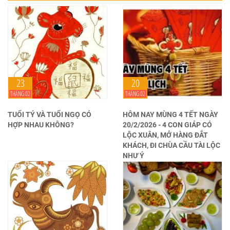
23
20
THÁNG 02
THÁNG 02
TUỔI TÝ VÀ TUỔI NGỌ CÓ
HÔM NAY MÙNG 4 TẾT NGÀY
HỢP NHAU KHÔNG?
20/2/2026 - 4 CON GIÁP CÓ
LỘC XUÂN, MỞ HÀNG ĐẮT
KHÁCH, ĐI CHÙA CẦU TÀI LỘC
NHƯ Ý