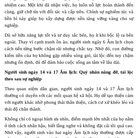
nhiệm cao. Một khi đã nhận việc, họ luôn nỗ lực hoàn thành đến
cùng, giữ chữ tín với đối tác và cấp trên. Chính sự nghiêm túc và
bền bỉ này giúp họ xây dựng được nền tảng vững vàng cho sự
nghiệp.
Dù sở hữu năng lực tốt và tư duy sắc bén, họ ít khi bộc lộ ra bên
ngoài. Thay vì cạnh tranh ồn ào, người sinh ngày 6 Âm lịch chọn
cách tiến từng bước chậm rãi nhưng chắc tay. Nhờ đó, con đường
kiếm tiền của họ không gặp nhiều sóng gió, tài lộc đến tuy chậm
nhưng ổn định, đủ để đảm bảo cuộc sống an tâm về lâu dài.
Người sinh ngày 14 và 17 Âm lịch: Quý nhân nâng đỡ, tài lộc
theo sau sự nghiệp
Theo quan niệm dân gian, người sinh ngày 14 và 17 Âm lịch
thường có duyên với các mối quan hệ xã hội. Họ dễ tạo thiện cảm
với người khác nhờ phong thái thân thiện, cách cư xử khéo léo và
thái độ chân thành.
Không chỉ có ngoại hình ưa nhìn, điểm mạnh lớn nhất của họ nằm
ở tính cách nhân hậu, biết lắng nghe và không đặt cái tôi quá cao.
Nhờ vậy, người sinh vào hai ngày Âm lịch này thường được cấp