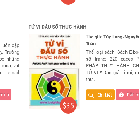
TỬ VI ĐẨU SỐ THỰC HÀNH
Tác giả:
Túy Lang-Nguyễ
Toàn
 luôn cập
y. Trường
Thể loại sách: Sách E-b
ợc những
số trang: 220 pages
 mua, vui
PHÁP THỰC HÀNH C
a email
TỬ VI * Dẫn giải tỉ mỉ, m
thứ ...
 mua
Đặt 
Chi tiết
$35