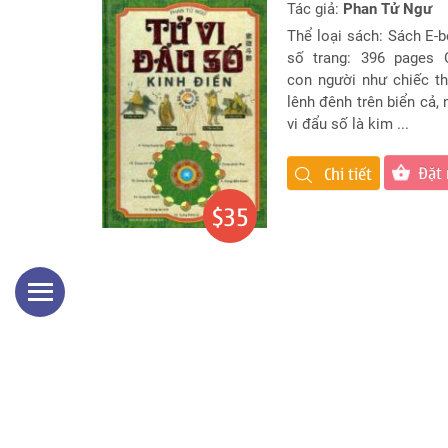
Tác giả:
Phan Tử Ngư
Thể loại sách: Sách E-
số trang: 396 pages 
con người như chiếc t
lênh đênh trên biển cả,
vi đẩu số là kim ...
Đặt
Chi tiết
$35
LIÊN HỆ