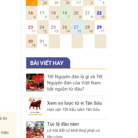
27
28
29
30
1/7
2
3
16
17
18
19
20
21
22
4
5
6
7
8
9
10
23
24
25
26
27
28
29
11
12
13
14
15
16
17
30
31
18
19
BÀI VIẾT HAY
Tết Nguyên đán là gì và Tết
Nguyên đán của Việt Nam
bắt nguồn từ đâu?
Xem sơ lược tử vi Tân Sửu
Hạn vận Tốt-Xấu năm Tân Sửu
ẻ tín
Tục lệ đầu năm
Lẽ trời đất có khởi thuỷ phải có
 hiện
tận cùng...