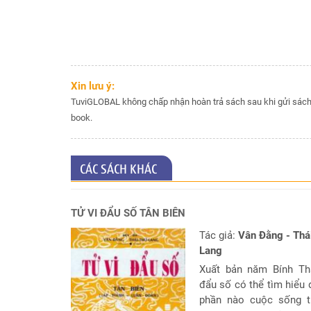
hiện
tại
Chọn
lá
số
Xin lưu ý:
tốt
TuviGLOBAL không chấp nhận hoàn trả sách sau khi gửi sách 
sinh
book.
mổ
Chấm
tử
CÁC SÁCH KHÁC
vi
cho
trẻ
TỬ VI ĐẨU SỐ TÂN BIÊN
dưới
13
Tác giả:
Vân Đằng - Thá
tuổi
Lang
Xuất bản năm Bính Th
Đặt
đẩu số có thể tìm hiểu
Câu
phần nào cuộc sống t
hỏi