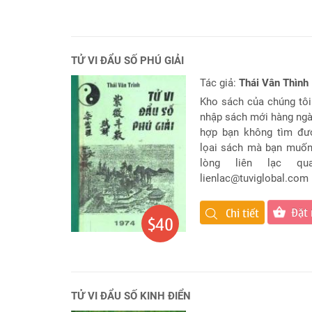
Đặt
Tên
Cho
Con
TỬ VI ĐẨU SỐ PHÚ GIẢI
Chọn
Tác giả:
Thái Vân Thình
tên
công
Kho sách của chúng tôi
ty
nhập sách mới hàng ngà
hợp bạn không tìm đư
Sách
lọai sách mà bạn muốn
Tử
lòng liên lạc qu
Vi
lienlac@tuviglobal.com
Đặt
Chi tiết
$40
TỬ VI ĐẨU SỐ KINH ĐIỂN