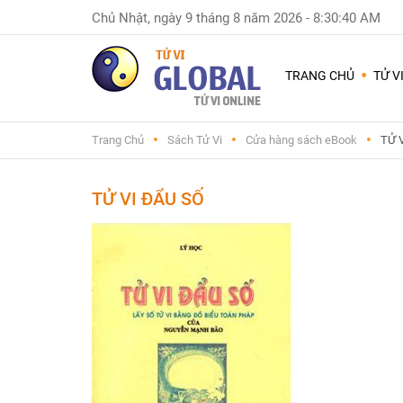
Chủ Nhật, ngày 9 tháng 8 năm 2026
-
8:30:41 AM
Dùng
nhiều
TRANG CHỦ
TỬ V
nhất
Chuyện
Trang Chủ
Sách Tử Vi
Cửa hàng sách eBook
TỬ 
Nam
Nữ
-
TỬ VI ĐẨU SỐ
Sinh
con
trai
hay
gái
Đặt
tên
con
và
đổi