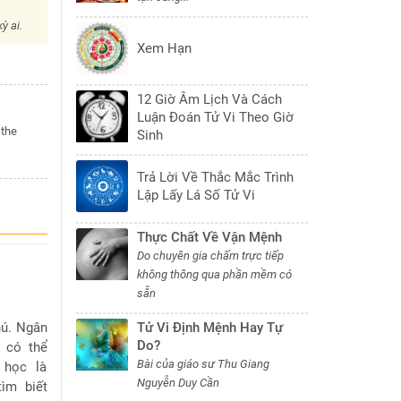
i
ỳ ai.
Xem Hạn
12 Giờ Âm Lịch Và Cách
Luận Đoán Tử Vi Theo Giờ
 the
Sinh
Trả Lời Về Thắc Mắc Trình
Lập Lấy Lá Số Tử Vi
Thực Chất Về Vận Mệnh
Do chuyên gia chấm trực tiếp
không thông qua phần mềm có
sẵn
hú. Ngân
Tử Vi Định Mệnh Hay Tự
Do?
 có thể
Bài của giáo sư Thu Giang
 học là
Nguyễn Duy Cần
ìm biết