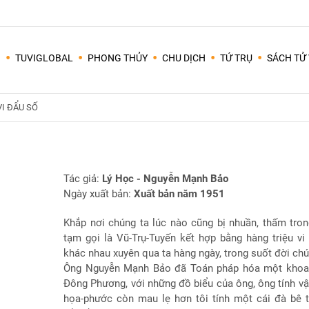
I
TUVIGLOBAL
PHONG THỦY
CHU DỊCH
TỨ TRỤ
SÁCH TỬ 
Tất cả các lập trình lấy lá số trên mạng thường lấy giờ TÝ từ 23h00 đêm ngày hôm trước đến 01 giờ sáng ngày hôm sau (các giờ khác cứ tuần tự nối tiếp 2 giờ đồng hồ/1 giờ âm lịch).
Em tuổi Qúi Mão, vợ tuổi Tân Hợi, nhà ở hướng nào thì hợp? bếp hướng nào thì được? năm 2020 này có được tuổi cất nhà không? nếu không được tuổi cất nhà thì có thể mượn tuổi nào? tháng nào cất nhà tốt?
VI ĐẨU SỐ
Tác giả:
Lý Học - Nguyễn Mạnh Bảo
Ngày xuất bản:
Xuất bản năm 1951
Khắp nơi chúng ta lúc nào cũng bị nhuần, thấm tron
tạm gọi là Vũ-Trụ-Tuyến kết hợp bằng hàng triệu vi
khác nhau xuyên qua ta hàng ngày, trong suốt đời chú
Ông Nguyễn Mạnh Bảo đã Toán pháp hóa một khoa
Đông Phương, với những đồ biểu của ông, ông tính v
họa-phước còn mau lẹ hơn tôi tính một cái đà bê 