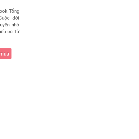
book Tổng
Cuộc đời
huyền nhỏ
 nếu có Tử
 mua