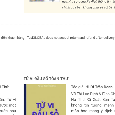
nay. Khi sử dụng PayPal, thông tin tà
chính của bạn không chia sẻ với bất k
đến khách hàng - TuviGLOBAL does not accept return and refund after delivery
TỬ VI ĐẦU SỐ TÒAN THƯ
i Thứ
Tác giả:
Hi Di Trần Đòan
Vũ Tài Lục Dịch & Bình C
ân. Tử vi
Hà Thư Xã Xuất Bản Ta
 được một
không tin tướng mệnh
rước sau
môn học mang ý định t