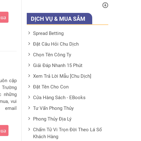
mua
DỊCH VỤ & MUA SẮM
Spread Betting
Đặt Câu Hỏi Chu Dịch
Chọn Tên Công Ty
Giải Đáp Nhanh 15 Phút
Xem Trả Lời Mẫu [Chu Dịch]
luôn cập
Đặt Tên Cho Con
. Trường
c những
Cửa Hàng Sách - EBooks
mua, vui
 email
Tư Vấn Phong Thủy
Phong Thủy Địa Lý
Chấm Tử Vi Trọn Đời Theo Lá Số
mua
Khách Hàng