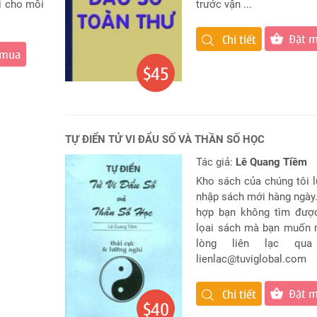
i cho mỗi
trước vận ...
Đặt 
Chi tiết
 mua
$45
TỰ ĐIỂN TỬ VI ĐẨU SỐ VÀ THẦN SỐ HỌC
Tác giả:
Lê Quang Tiềm
Kho sách của chúng tôi 
nhập sách mới hàng ngày
hợp bạn không tìm đượ
lọai sách mà bạn muốn 
lòng liên lạc qua
lienlac@tuviglobal.com
Đặt 
Chi tiết
$40