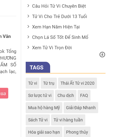
Câu Hỏi Tử Vi Chuyên Biệt
Tử Vi Cho Trẻ Dưới 13 Tuổi
Xem Hạn Năm Hiện Tại
n Văn
Chọn Lá Số Tốt Để Sinh Mổ
Xem Tử Vi Trọn Đời
ook Tổng
 PHƯƠNG
HẤM SỐ
TAGS
ạch lạc,
Tử vi
Tứ trụ
Thái Ất Tử vi 2020
mua
Sơ lược tử vi
Chu dịch
FAQ
Mua hộ hàng Mỹ
Giải Đáp Nhanh
Sách Tử vi
Tử vi hàng tuần
Hóa giải sao hạn
Phong thủy