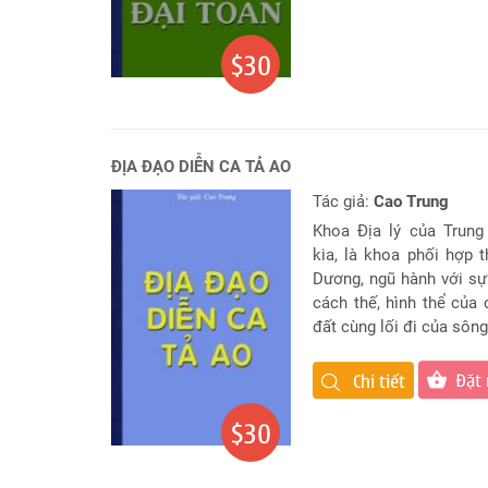
Đặt
Tên
Cho
$30
Con
Chọn
tên
công
ĐỊA ĐẠO DIỄN CA TẢ AO
ty
Tác giả:
Cao Trung
Sách
Khoa Địa lý của Trun
Tử
kia, là khoa phối hợp 
Vi
Dương, ngũ hành với sự
cách thế, hình thể của
đất cùng lối đi của sông 
Đặt
Chi tiết
$30