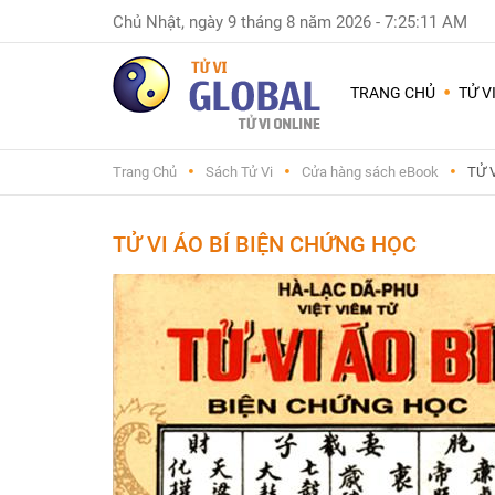
Chủ Nhật, ngày 9 tháng 8 năm 2026
-
7:25:12 AM
Dùng
nhiều
TRANG CHỦ
TỬ V
nhất
Chuyện
Trang Chủ
Sách Tử Vi
Cửa hàng sách eBook
TỬ 
Nam
Nữ
-
TỬ VI ÁO BÍ BIỆN CHỨNG HỌC
Sinh
con
trai
hay
gái
Đặt
tên
con
và
đổi