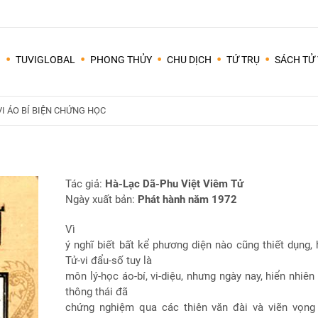
I
TUVIGLOBAL
PHONG THỦY
CHU DỊCH
TỨ TRỤ
SÁCH TỬ 
Tất cả các lập trình lấy lá số trên mạng thường lấy giờ TÝ từ 23h00 đêm ngày hôm trước đến 01 giờ sáng ngày hôm sau (các giờ khác cứ tuần tự nối tiếp 2 giờ đồng hồ/1 giờ âm lịch).
Em tuổi Qúi Mão, vợ tuổi Tân Hợi, nhà ở hướng nào thì hợp? bếp hướng nào thì được? năm 2020 này có được tuổi cất nhà không? nếu không được tuổi cất nhà thì có thể mượn tuổi nào? tháng nào cất nhà tốt?
VI ÁO BÍ BIỆN CHỨNG HỌC
Tác giả:
Hà-Lạc Dã-Phu Việt Viêm Tử
Ngày xuất bản:
Phát hành năm 1972
Vì
ý nghĩ biết bất kể phương diện nào cũng thiết dụng,
Tử-vi đẩu-số tuy là
môn lý-học áo-bí, vi-diệu, nhưng ngày nay, hiển nhiên
thông thái đã
chứng nghiệm qua các thiên văn đài và viẽn vọng 