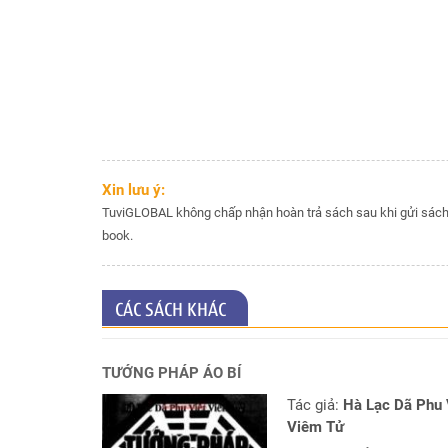
hiện
tại
Chọn
lá
số
tốt
sinh
mổ
Xin lưu ý:
TuviGLOBAL không chấp nhận hoàn trả sách sau khi gửi sách 
Chấm
book.
tử
vi
cho
trẻ
CÁC SÁCH KHÁC
dưới
13
tuổi
TƯỚNG PHÁP ÁO BÍ
Đặt
Tác giả:
Hà Lạc Dã Phu 
Câu
Viêm Tử
hỏi