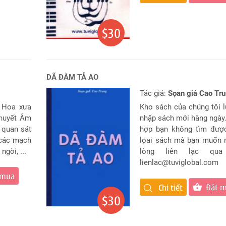
$30
DÃ ĐÀM TẢ AO
Tác giả:
Sọan giả Cao Tr
g Hoa xưa
Kho sách của chúng tôi 
thuyết Âm
nhập sách mới hàng ngày
 quan sát
hợp bạn không tìm đượ
 các mạch
lọai sách mà bạn muốn 
ngòi, ...
lòng liên lạc qua
lienlac@tuviglobal.com
 mua
Đặt 
Chi tiết
$30