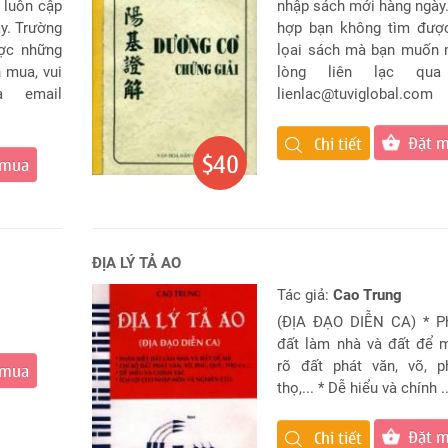
 luôn cập
nhập sách mới hàng ngày
y. Trường
hợp bạn không tìm đượ
ợc những
lọai sách mà bạn muốn 
 mua, vui
lòng liên lạc qua
a email
lienlac@tuviglobal.com
Đặt 
Chi tiết
$40
 mua
ĐỊA LÝ TẢ AO
Tác giả:
Cao Trung
(ĐỊA ĐẠO DIỄN CA) * Ph
đất làm nhà và đất để 
rõ đất phát văn, võ, p
 mua
thọ,... * Dễ hiểu và chính ..
Đặt 
Chi tiết