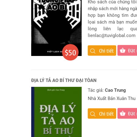
Kho sách của chúng tôi
tử
nhập sách mới hàng ngà
vi
hợp bạn không tìm đư
Chuyên
biệt
lọai sách mà bạn muốn
lòng liên lạc qu
Đặt
lienlac@tuviglobal.com
Câu
Hỏi
Đặt
Chi tiết
$50
Phong
Thủy
Dự
Đoán
ĐỊA LÝ TẢ AO BÍ THƯ ĐẠI TÒAN
Đời
Tư
Tác giả:
Cao Trung
Nhà Xuất Bản Xuân Thu
Câu
hỏi
Đặt
Chi tiết
Giải
Đáp
Nhanh