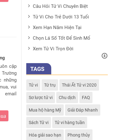
Câu Hỏi Tử Vi Chuyên Biệt
Tử Vi Cho Trẻ Dưới 13 Tuổi
Xem Hạn Năm Hiện Tại
Chọn Lá Số Tốt Để Sinh Mổ
Xem Tử Vi Trọn Đời
ung
luôn cập
TAGS
. Trường
c những
Tử vi
Tứ trụ
Thái Ất Tử vi 2020
mua, vui
 email
Sơ lược tử vi
Chu dịch
FAQ
Mua hộ hàng Mỹ
Giải Đáp Nhanh
mua
Sách Tử vi
Tử vi hàng tuần
Hóa giải sao hạn
Phong thủy