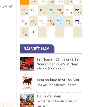
27
28
29
30
1/7
2
3
h vở, sẽ
16
17
18
19
20
21
22
4
5
6
7
8
9
10
23
24
25
26
27
28
29
11
12
13
14
15
16
17
30
31
18
19
BÀI VIẾT HAY
Tết Nguyên đán là gì và Tết
Nguyên đán của Việt Nam
bắt nguồn từ đâu?
Xem sơ lược tử vi Tân Sửu
Hạn vận Tốt-Xấu năm Tân Sửu
Tục lệ đầu năm
Lẽ trời đất có khởi thuỷ phải có
tận cùng...