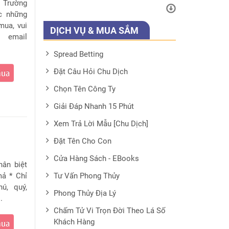
. Trường
c những
mua, vui
DỊCH VỤ & MUA SẮM
 email
Spread Betting
Đặt Câu Hỏi Chu Dịch
mua
Chọn Tên Công Ty
Giải Đáp Nhanh 15 Phút
Xem Trả Lời Mẫu [Chu Dịch]
Đặt Tên Cho Con
Cửa Hàng Sách - EBooks
ân biệt
mả * Chỉ
Tư Vấn Phong Thủy
hú, quý,
Phong Thủy Địa Lý
.
Chấm Tử Vi Trọn Đời Theo Lá Số
Khách Hàng
mua