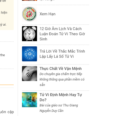
ẻ tín
 hiện
Xem Hạn
i
ỳ ai.
12 Giờ Âm Lịch Và Cách
Luận Đoán Tử Vi Theo Giờ
Sinh
Trả Lời Về Thắc Mắc Trình
 the
Lập Lấy Lá Số Tử Vi
Thực Chất Về Vận Mệnh
Do chuyên gia chấm trực tiếp
không thông qua phần mềm có
sẵn
Tử Vi Định Mệnh Hay Tự
Do?
Bài của giáo sư Thu Giang
Nguyễn Duy Cần
luôn cập