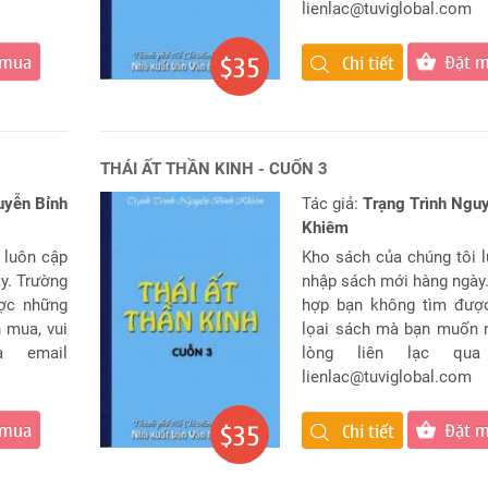
lienlac@tuviglobal.com
 mua
Đặt 
$35
Chi tiết
THÁI ẤT THẦN KINH - CUỐN 3
uyễn Bỉnh
Tác giả:
Trạng Trình Ngu
Khiêm
 luôn cập
Kho sách của chúng tôi 
y. Trường
nhập sách mới hàng ngày
ợc những
hợp bạn không tìm đượ
 mua, vui
lọai sách mà bạn muốn 
a email
lòng liên lạc qua
lienlac@tuviglobal.com
 mua
Đặt 
$35
Chi tiết