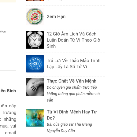
Xem Hạn
 the
12 Giờ Âm Lịch Và Cách
Luận Đoán Tử Vi Theo Giờ
Sinh
Trả Lời Về Thắc Mắc Trình
Lập Lấy Lá Số Tử Vi
Thực Chất Về Vận Mệnh
Do chuyên gia chấm trực tiếp
yễn Bỉnh
không thông qua phần mềm có
sẵn
luôn cập
Tử Vi Định Mệnh Hay Tự
. Trường
Do?
c những
Bài của giáo sư Thu Giang
mua, vui
Nguyễn Duy Cần
 email