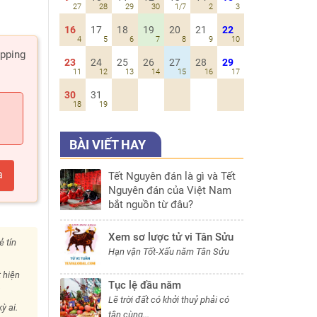
27
28
29
30
1/7
2
3
16
17
18
19
20
21
22
4
5
6
7
8
9
10
ipping
23
24
25
26
27
28
29
11
12
13
14
15
16
17
30
31
5
18
19
BÀI VIẾT HAY
a
Tết Nguyên đán là gì và Tết
Nguyên đán của Việt Nam
bắt nguồn từ đâu?
Xem sơ lược tử vi Tân Sửu
ẻ tín
Hạn vận Tốt-Xấu năm Tân Sửu
 hiện
Tục lệ đầu năm
i
Lẽ trời đất có khởi thuỷ phải có
ỳ ai.
tận cùng...