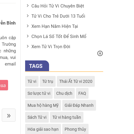
Câu Hỏi Tử Vi Chuyên Biệt
Tử Vi Cho Trẻ Dưới 13 Tuổi
yễn Bỉnh
Xem Hạn Năm Hiện Tại
Chọn Lá Số Tốt Để Sinh Mổ
luôn cập
. Trường
Xem Tử Vi Trọn Đời
c những
mua, vui
 email
TAGS
Tử vi
Tứ trụ
Thái Ất Tử vi 2020
mua
Sơ lược tử vi
Chu dịch
FAQ
Mua hộ hàng Mỹ
Giải Đáp Nhanh
»
Sách Tử vi
Tử vi hàng tuần
Hóa giải sao hạn
Phong thủy