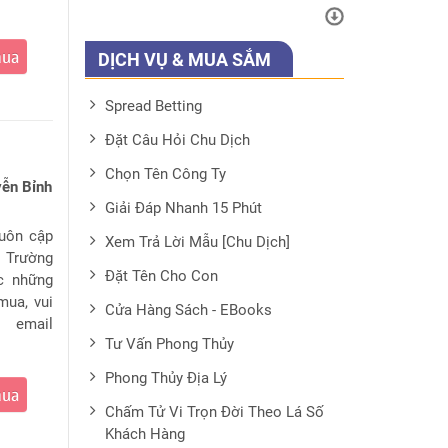
mua
DỊCH VỤ & MUA SẮM
Spread Betting
Đặt Câu Hỏi Chu Dịch
Chọn Tên Công Ty
yễn Bỉnh
Giải Đáp Nhanh 15 Phút
luôn cập
Xem Trả Lời Mẫu [Chu Dịch]
. Trường
Đặt Tên Cho Con
c những
mua, vui
Cửa Hàng Sách - EBooks
 email
Tư Vấn Phong Thủy
Phong Thủy Địa Lý
mua
Chấm Tử Vi Trọn Đời Theo Lá Số
Khách Hàng