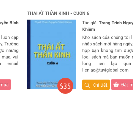
THÁI ẤT THẦN KINH - CUỐN 6
uyễn Bỉnh
Tác giả:
Trạng Trình Ngu
Khiêm
 luôn cập
Kho sách của chúng tôi 
y. Trường
nhập sách mới hàng ngày
ợc những
hợp bạn không tìm đượ
 mua, vui
lọai sách mà bạn muốn 
a email
lòng liên lạc qua
lienlac@tuviglobal.com
 mua
Đặt 
$35
Chi tiết