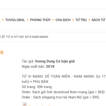
I
TUVIGLOBAL
PHONG THỦY
CHU DỊCH
TỨ TRỤ
SÁCH TỬ 
Tất cả các lập trình lấy lá số trên mạng thường lấy giờ TÝ từ 23h00 đêm ngày hôm trước đến 01 giờ sáng ngày hôm sau (các giờ khác cứ tuần tự nối tiếp 2 giờ đồng hồ/1 giờ âm lịch).
Em tuổi Qúi Mão, vợ tuổi Tân Hợi, nhà ở hướng nào thì hợp? bếp hướng nào thì được? năm 2020 này có được tuổi cất nhà không? nếu không được tuổi cất nhà thì có thể mượn tuổi nào? tháng nào cất nhà tốt?
I ẤT TỬ VI KỶ HỢI 2019-NAM MẠNG
NG
Tác giả:
Vương Dung Cơ luận giải
Ngày xuất bản:
2018
TỬ VI MẠNG SỐ TOÀN NIÊN - NAM MẠNG (từ 17
tuổi) + PHỤ BẢN
Số trang: 398 trang.
Order: Sách gửi link download Nam mạng (giá = $65)
Order : Sách shipping trọn bộ Nam-Nữ (giá = $95)