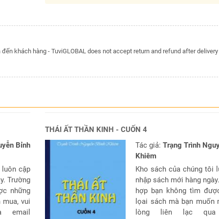
đến khách hàng - TuviGLOBAL does not accept return and refund after delivery
THÁI ẤT THẦN KINH - CUỐN 4
uyễn Bỉnh
Tác giả:
Trạng Trình Ngu
Khiêm
 luôn cập
Kho sách của chúng tôi 
y. Trường
nhập sách mới hàng ngày
ợc những
hợp bạn không tìm đượ
 mua, vui
lọai sách mà bạn muốn 
a email
lòng liên lạc qua