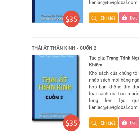
lienlac@tuviglobal.com
tử
vi
Chuyên
Đặt
$35
Chi tiết
biệt
Đặt
Câu
Hỏi
THÁI ẤT THẦN KINH - CUỐN 2
Phong
Tác giả:
Trạng Trình Ng
Thủy
Khiêm
Dự
Kho sách của chúng tôi
Đoán
nhập sách mới hàng ngà
Đời
hợp bạn không tìm đư
Tư
lọai sách mà bạn muốn
lòng liên lạc qu
Câu
lienlac@tuviglobal.com
hỏi
Giải
Đáp
$35
Đặt
Chi tiết
Nhanh