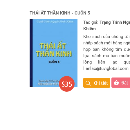
Đặt
Tên
Cho
THÁI ẤT THẦN KINH - CUỐN 5
Con
Tác giả:
Trạng Trình Ng
Khiêm
Chọn
tên
Kho sách của chúng tôi
công
nhập sách mới hàng ngà
ty
hợp bạn không tìm đư
lọai sách mà bạn muốn
Sách
lòng liên lạc qu
Tử
lienlac@tuviglobal.com
Vi
Đặt
$35
Chi tiết