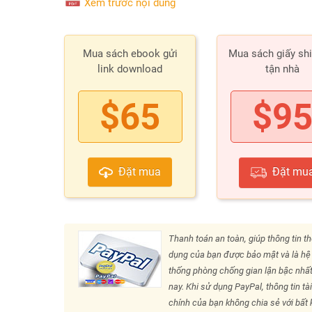
Xem trước nội dung
Mua sách ebook gửi
Mua sách giấy sh
link download
tận nhà
$65
$9
Đặt mua
Đặt mu
Thanh toán an toàn, giúp thông tin th
dụng của bạn được bảo mật và là hệ
thống phòng chống gian lận bậc nhất
nay. Khi sử dụng PayPal, thông tin tà
chính của bạn không chia sẻ với bất k