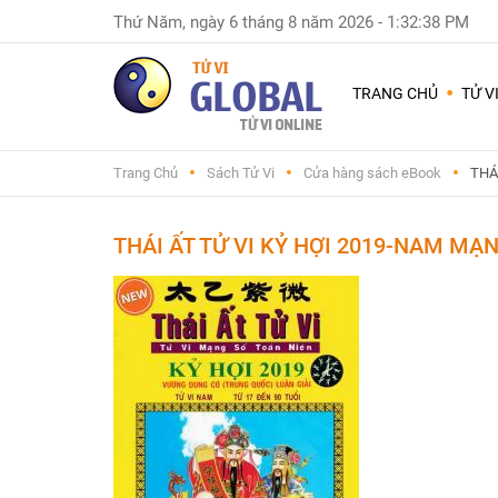
Thứ Năm, ngày 6 tháng 8 năm 2026
-
1:32:39 PM
Dùng
nhiều
TRANG CHỦ
TỬ V
nhất
Chuyện
Trang Chủ
Sách Tử Vi
Cửa hàng sách eBook
THÁ
Nam
Nữ
-
THÁI ẤT TỬ VI KỶ HỢI 2019-NAM MẠ
Sinh
con
trai
hay
gái
Đặt
tên
con
và
đổi