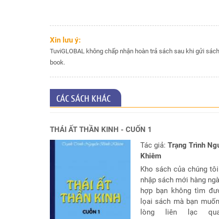
hiện
tại
Chọn
Xin lưu ý:
lá
TuviGLOBAL không chấp nhận hoàn trả sách sau khi gửi sách 
số
book.
tốt
sinh
mổ
CÁC SÁCH KHÁC
Chấm
tử
vi
THÁI ẤT THẦN KINH - CUỐN 1
cho
Tác giả:
Trạng Trình Ng
trẻ
dưới
Khiêm
13
Kho sách của chúng tôi
tuổi
nhập sách mới hàng ngà
hợp bạn không tìm đư
Đặt
lọai sách mà bạn muốn
Câu
lòng liên lạc qu
hỏi