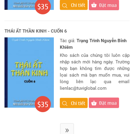
Đặt mua
$35
Chi tiết
THÁI ẤT THẦN KINH - CUỐN 6
Tác giả:
Trạng Trình Nguyễn Bỉnh
Khiêm
Kho sách của chúng tôi luôn cập
nhập sách mới hàng ngày. Trường
hợp bạn không tìm được những
lọai sách mà bạn muốn mua, vui
lòng liên lạc qua email
lienlac@tuviglobal.com
Đặt mua
$35
Chi tiết
»