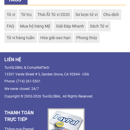
Tử vi
Tứ trụ
Thái Ất Tử vi 2020
Sơ lược tử vi
Chu dịch
FAQ
Mua hộ hàng Mỹ
Giải Đáp Nhanh
Sách Tử vi
Tử vi hàng tuần
Hóa giải sao hạn
Phong thủy
LIÊN HỆ
TuviGLOBAL & CompNetTech
13301 Verde Street # 3, Garden Grove, CA 92844 - USA
Phone: (714) 261-5501
We never closed: 24/7
Copyright © 2003-2026 TuviGLOBAL. All Rights Reserved.
THANH TOÁN
TRỰC TIẾP
Thông qua Paypal