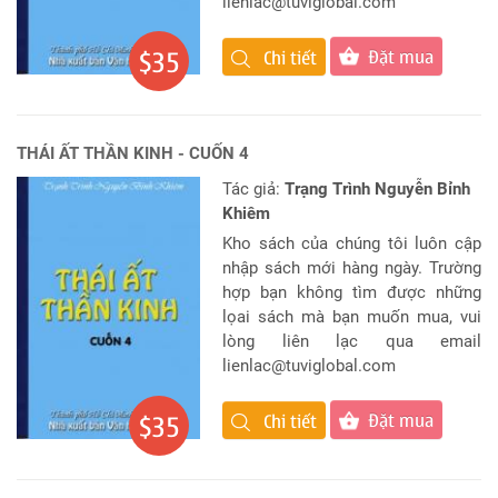
lienlac@tuviglobal.com
Đặt mua
$35
Chi tiết
THÁI ẤT THẦN KINH - CUỐN 4
Tác giả:
Trạng Trình Nguyễn Bỉnh
Khiêm
Kho sách của chúng tôi luôn cập
nhập sách mới hàng ngày. Trường
hợp bạn không tìm được những
lọai sách mà bạn muốn mua, vui
lòng liên lạc qua email
lienlac@tuviglobal.com
Đặt mua
$35
Chi tiết