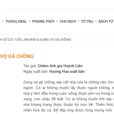
I
TUVIGLOBAL
PHONG THỦY
CHU DỊCH
TỨ TRỤ
SÁCH TỬ 
Tất cả các lập trình lấy lá số trên mạng thường lấy giờ TÝ từ 23h00 đêm ngày hôm trước đến 01 giờ sáng ngày hôm sau (các giờ khác cứ tuần tự nối tiếp 2 giờ đồng hồ/1 giờ âm lịch).
Em tuổi Qúi Mão, vợ tuổi Tân Hợi, nhà ở hướng nào thì hợp? bếp hướng nào thì được? năm 2020 này có được tuổi cất nhà không? nếu không được tuổi cất nhà thì có thể mượn tuổi nào? tháng nào cất nhà tốt?
H SỐ COI TUỔI LÀM NHÀ & DỰNG VỢ GẢ CHỒNG
 VỢ GẢ CHỒNG
Tác giả:
Chiêm tinh gia Huỳnh Liên
Ngày xuất bản:
Hương Hoa xuất bản
Dựng vợ gả chồng, xây cất nhà cửa là những việc lớn
người. Có ai không muốn lấy được người chồng, n
hợp ý tâm đầu trong cuộc sống, được yên vui trong c
sang, con cháu đề huề. Có ai không muốn khi xây 
nhà khang trang được thuận lợi mọi bề. Thiên thời, 
nhân hoà đủ cả. Để đáp ứng được lòng mong mỏi 