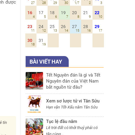
ánh được
27
28
29
30
1/7
2
3
16
17
18
19
20
21
22
4
5
6
7
8
9
10
23
24
25
26
27
28
29
11
12
13
14
15
16
17
30
31
18
19
BÀI VIẾT HAY
Tết Nguyên đán là gì và Tết
Nguyên đán của Việt Nam
bắt nguồn từ đâu?
Xem sơ lược tử vi Tân Sửu
Hạn vận Tốt-Xấu năm Tân Sửu
Tục lệ đầu năm
ẻ tín
Lẽ trời đất có khởi thuỷ phải có
tận cùng...