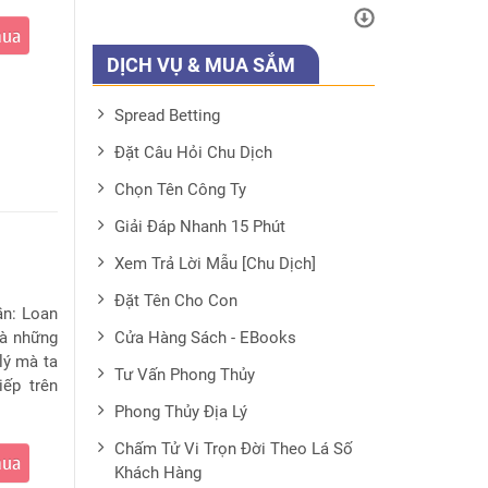
mua
DỊCH VỤ & MUA SẮM
Spread Betting
Đặt Câu Hỏi Chu Dịch
Chọn Tên Công Ty
Giải Đáp Nhanh 15 Phút
Xem Trả Lời Mẫu [Chu Dịch]
Đặt Tên Cho Con
ần: Loan
Cửa Hàng Sách - EBooks
là những
lý mà ta
Tư Vấn Phong Thủy
iếp trên
Phong Thủy Địa Lý
Chấm Tử Vi Trọn Đời Theo Lá Số
mua
Khách Hàng