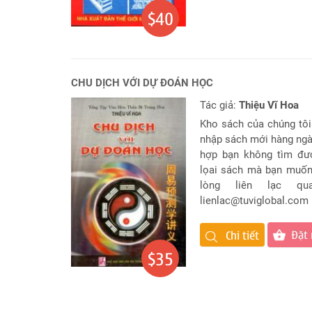
Đặt
$40
Tên
Cho
Con
Chọn
CHU DỊCH VỚI DỰ ĐOÁN HỌC
tên
công
Tác giả:
Thiệu Vĩ Hoa
ty
Kho sách của chúng tôi
nhập sách mới hàng ngà
Sách
Tử
hợp bạn không tìm đư
Vi
lọai sách mà bạn muốn
lòng liên lạc qu
lienlac@tuviglobal.com
Đặt
Chi tiết
$35