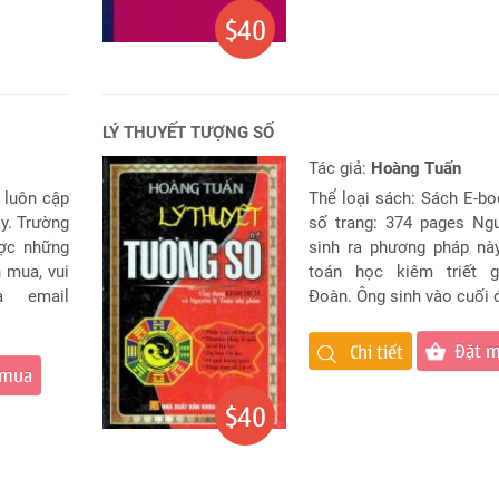
$40
LÝ THUYẾT TƯỢNG SỐ
Tác giả:
Hoàng Tuấn
 luôn cập
Thể loại sách: Sách E-b
y. Trường
số trang: 374 pages Ng
ợc những
sinh ra phương pháp nà
 mua, vui
toán học kiêm triết g
a email
Đoàn. Ông sinh vào cuối đ
Đặt 
Chi tiết
 mua
$40