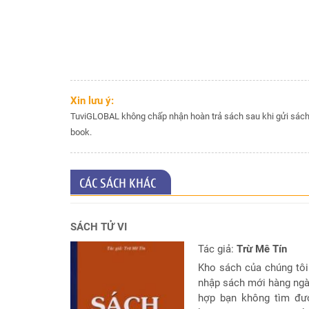
hiện
tại
Chọn
lá
số
tốt
Xin lưu ý:
sinh
TuviGLOBAL không chấp nhận hoàn trả sách sau khi gửi sách 
mổ
book.
Chấm
tử
vi
CÁC SÁCH KHÁC
cho
trẻ
dưới
SÁCH TỬ VI
13
tuổi
Tác giả:
Trừ Mê Tín
Kho sách của chúng tôi
Đặt
nhập sách mới hàng ngà
Câu
hợp bạn không tìm đư
hỏi