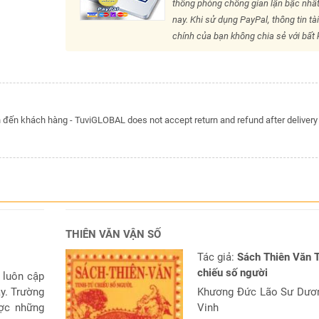
thống phòng chống gian lận bậc nhất
nay. Khi sử dụng PayPal, thông tin tà
chính của bạn không chia sẻ với bất k
đến khách hàng - TuviGLOBAL does not accept return and refund after delivery
THIÊN VĂN VẬN SỐ
Tác giả:
Sách Thiên Văn 
chiếu số người
 luôn cập
y. Trường
Khương Đức Lão Sư Dươ
ợc những
Vinh