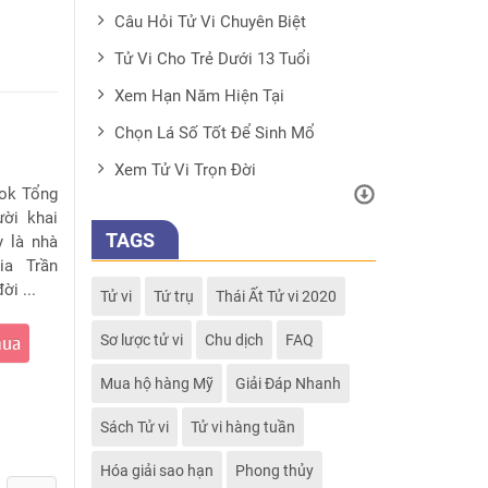
Câu Hỏi Tử Vi Chuyên Biệt
Tử Vi Cho Trẻ Dưới 13 Tuổi
Xem Hạn Năm Hiện Tại
Chọn Lá Số Tốt Để Sinh Mổ
Xem Tử Vi Trọn Đời
ook Tổng
ười khai
TAGS
y là nhà
ia Trần
ời ...
Tử vi
Tứ trụ
Thái Ất Tử vi 2020
Sơ lược tử vi
Chu dịch
FAQ
mua
Mua hộ hàng Mỹ
Giải Đáp Nhanh
Sách Tử vi
Tử vi hàng tuần
Hóa giải sao hạn
Phong thủy