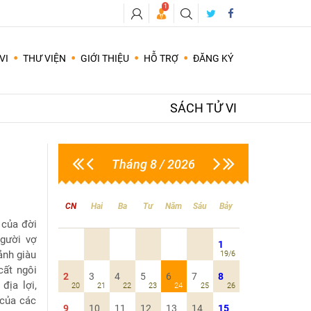
1
VI
THƯ VIỆN
GIỚI THIỆU
HỖ TRỢ
ĐĂNG KÝ
Các câu hỏi cần có sự trả lời hay cho lời khuyên ứng với thời điểm hiện tại theo quẻ nên hay không nên, Yes hay No ...
Dự đoán đời tư, hôn nhân, tình duyên, tình cảm vợ chồng, tìm bạn đời phù hợp..
SÁCH TỬ VI
Tháng 8 / 2026
CN
Hai
Ba
Tư
Năm
Sáu
Bảy
 của đời
gười vợ
1
ảnh giàu
19/6
cất ngôi
2
3
4
5
6
7
8
địa lợi,
20
21
22
23
24
25
26
của các
9
10
11
12
13
14
15