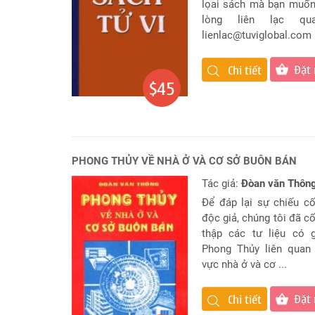
lọai sách mà bạn muốn
tử
lòng liên lạc qu
vi
lienlac@tuviglobal.com
Chuyên
biệt
Đặt
Chi tiết
Đặt
$45
Câu
Hỏi
Phong
Thủy
PHONG THỦY VỀ NHÀ Ở VÀ CƠ SỞ BUÔN BÁN
Dự
Đoán
Tác giả:
Đòan văn Thôn
Đời
Để đáp lại sự chiếu c
Tư
độc giả, chúng tôi đã c
Câu
thập các tư liệu có g
hỏi
Phong Thủy liên quan
Giải
vực nhà ở và cơ ...
Đáp
Nhanh
Đặt
Chi tiết