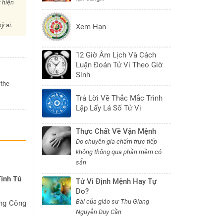
 hiện
i
ỳ ai.
Xem Hạn
12 Giờ Âm Lịch Và Cách
Luận Đoán Tử Vi Theo Giờ
Sinh
 the
Trả Lời Về Thắc Mắc Trình
Lập Lấy Lá Số Tử Vi
Thực Chất Về Vận Mệnh
Do chuyên gia chấm trực tiếp
không thông qua phần mềm có
sẵn
Tinh Tú
Tử Vi Định Mệnh Hay Tự
Do?
Bài của giáo sư Thu Giang
ng Công
Nguyễn Duy Cần