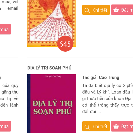
 mua, vui
a email
Đặt 
Chi tiết
 mua
$45
ĐỊA LÝ TRỊ SOẠN PHÚ
g
Tác giả:
Cao Trung
ố của quý
Ta đã biết địa lý có 2 ph
ố gắng thu
đầu và Lý khí. Loan đầu 
iá trị về
gì thực tiễn của khoa Địa 
 đến lãnh
có thể trông thấy trực t
đất đai ...
 mua
Đặt 
Chi tiết