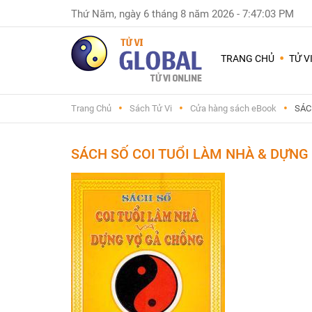
Thứ Năm, ngày 6 tháng 8 năm 2026
-
7:47:04 PM
Dùng
nhiều
TRANG CHỦ
TỬ V
nhất
Chuyện
Trang Chủ
Sách Tử Vi
Cửa hàng sách eBook
SÁC
Nam
Nữ
-
SÁCH SỐ COI TUỔI LÀM NHÀ & DỰNG
Sinh
con
trai
hay
gái
Đặt
tên
con
và
đổi