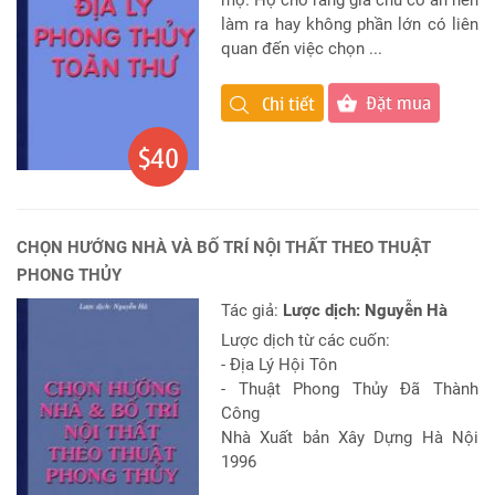
mộ. Họ cho rằng gia chủ có ăn nên
làm ra hay không phần lớn có liên
quan đến việc chọn ...
Đặt mua
Chi tiết
$40
CHỌN HƯỚNG NHÀ VÀ BỐ TRÍ NỘI THẤT THEO THUẬT
PHONG THỦY
Tác giả:
Lược dịch: Nguyễn Hà
Lược dịch từ các cuốn:
- Địa Lý Hội Tôn
- Thuật Phong Thủy Đã Thành
Công
Nhà Xuất bản Xây Dựng Hà Nội
1996