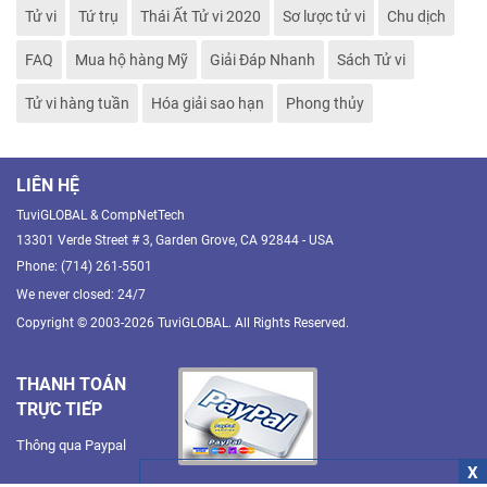
Tử vi
Tứ trụ
Thái Ất Tử vi 2020
Sơ lược tử vi
Chu dịch
FAQ
Mua hộ hàng Mỹ
Giải Đáp Nhanh
Sách Tử vi
Tử vi hàng tuần
Hóa giải sao hạn
Phong thủy
LIÊN HỆ
TuviGLOBAL & CompNetTech
13301 Verde Street # 3, Garden Grove, CA 92844 - USA
Phone: (714) 261-5501
We never closed: 24/7
Copyright © 2003-2026 TuviGLOBAL. All Rights Reserved.
THANH TOÁN
TRỰC TIẾP
Thông qua Paypal
X