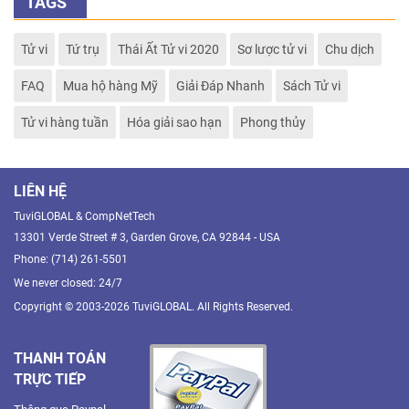
TAGS
Tử vi
Tứ trụ
Thái Ất Tử vi 2020
Sơ lược tử vi
Chu dịch
FAQ
Mua hộ hàng Mỹ
Giải Đáp Nhanh
Sách Tử vi
Tử vi hàng tuần
Hóa giải sao hạn
Phong thủy
LIÊN HỆ
TuviGLOBAL & CompNetTech
13301 Verde Street # 3, Garden Grove, CA 92844 - USA
Phone: (714) 261-5501
We never closed: 24/7
Copyright © 2003-2026 TuviGLOBAL. All Rights Reserved.
THANH TOÁN
TRỰC TIẾP