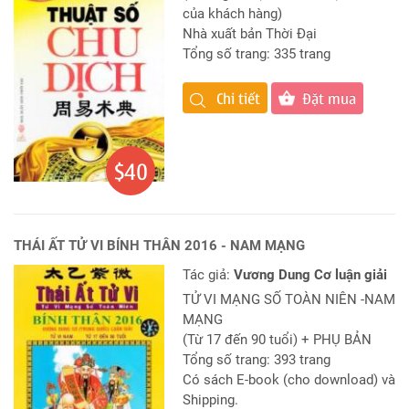
của khách hàng)
Nhà xuất bản Thời Đại
Tổng số trang: 335 trang
Đặt mua
Chi tiết
$40
THÁI ẤT TỬ VI BÍNH THÂN 2016 - NAM MẠNG
Tác giả:
Vương Dung Cơ luận giải
TỬ VI MẠNG SỐ TOÀN NIÊN -NAM
MẠNG
(Từ 17 đến 90 tuổi) + PHỤ BẢN
Tổng số trang: 393 trang
Có sách E-book (cho download) và
Shipping.