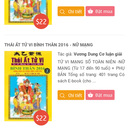
Đặt mua
Chi tiết
$22
THÁI ẤT TỬ VI BÍNH THÂN 2016 - NỮ MẠNG
Tác giả:
Vương Dung Cơ luận giải
TỬ VI MẠNG SỐ TOÀN NIÊN -NỮ
MẠNG (Từ 17 đến 90 tuổi) + PHỤ
BẢN Tổng số trang: 401 trang Có
sách E-book (cho ...
Đặt mua
Chi tiết
$22