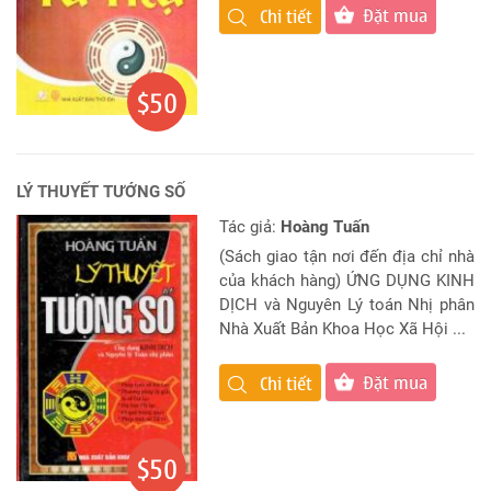
Đặt mua
Chi tiết
$50
LÝ THUYẾT TƯỚNG SỐ
Tác giả:
Hoàng Tuấn
(Sách giao tận nơi đến địa chỉ nhà
của khách hàng) ỨNG DỤNG KINH
DỊCH và Nguyên Lý toán Nhị phân
Nhà Xuất Bản Khoa Học Xã Hội ...
Đặt mua
Chi tiết
$50