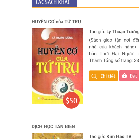
CÁC SÁCH KHÁC
hiện
tại
HUYỀN CƠ của TỨ TRỤ
Chọn
lá
Tác giả:
Lý Thuận Tườn
số
(Sách giao tận nơi đế
tốt
nhà của khách hàng) 
sinh
bản Thời Đại Người d
mổ
Thành Tổng số trang: 338
Chấm
tử
Đặt
Chi tiết
vi
cho
trẻ
$50
dưới
13
tuổi
Đặt
DỊCH HỌC TÂN BIÊN
Câu
hỏi
Tác giả:
Kim Hac TV