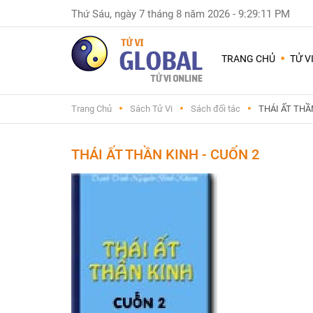
Thứ Sáu, ngày 7 tháng 8 năm 2026
-
9:29:11 PM
Dùng
nhiều
TRANG CHỦ
TỬ V
nhất
Chuyện
Trang Chủ
Sách Tử Vi
Sách đối tác
THÁI ẤT THẦ
Nam
Nữ
-
THÁI ẤT THẦN KINH - CUỐN 2
Sinh
con
trai
hay
gái
Đặt
tên
con
và
đổi