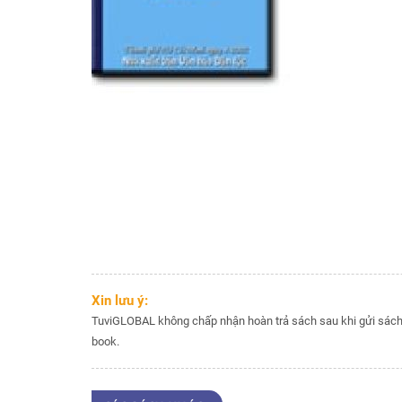
tên
Xem
ngày
khai
trương
Xác
định
giờ
sinh
Chấm
lá
số
tử
vi
Xin lưu ý:
trọn
TuviGLOBAL không chấp nhận hoàn trả sách sau khi gửi sách 
đời
book.
Xem
Hạn
năm