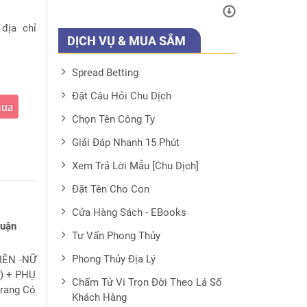
 địa chỉ
DỊCH VỤ & MUA SẮM
Spread Betting
Đặt Câu Hỏi Chu Dịch
mua
Chọn Tên Công Ty
Giải Đáp Nhanh 15 Phút
Xem Trả Lời Mẫu [Chu Dịch]
Đặt Tên Cho Con
Cửa Hàng Sách - EBooks
luận
Tư Vấn Phong Thủy
Phong Thủy Địa Lý
IÊN -NỮ
i) + PHỤ
Chấm Tử Vi Trọn Đời Theo Lá Số
trang Có
Khách Hàng