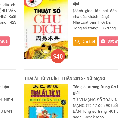
dịch
n địa chỉ
MỆNH VẬN
(Sách giao tận nơi đến
hà Xuất
nhà của khách hàng)
ộng: 423
Nhà xuất bản Thời Đại
Tổng số trang: 335 trang
 mua
Đặt 
Chi tiết
$40
THÁI ẤT TỬ VI BÍNH THÂN 2016 - NỮ MẠNG
 luận
Tác giả:
Vương Dung Cơ 
giải
 NIÊN -
TỬ VI MẠNG SỐ TOÀN N
MẠNG (Từ 17 đến 90 tuổ
PHỤ BẢN
BẢN Tổng số trang: 401 
g
sách E-book (cho ...