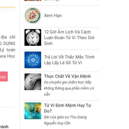
Xem Hạn
12 Giờ Âm Lịch Và Cách
 địa chỉ
Luận Đoán Tử Vi Theo Giờ
NG DỤNG
Sinh
Lý toán
Khoa Học
Trả Lời Về Thắc Mắc Trình
Lập Lấy Lá Số Tử Vi
mua
Thực Chất Về Vận Mệnh
Do chuyên gia chấm trực tiếp
không thông qua phần mềm có
sẵn
Tử Vi Định Mệnh Hay Tự
Do?
Bài của giáo sư Thu Giang
Nguyễn Duy Cần
Thành