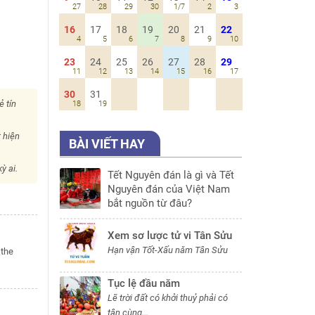
27
28
29
30
1/7
2
3
16
17
18
19
20
21
22
4
5
6
7
8
9
10
23
24
25
26
27
28
29
11
12
13
14
15
16
17
30
31
ẻ tín
18
19
 hiện
BÀI VIẾT HAY
i
ỳ ai.
Tết Nguyên đán là gì và Tết
Nguyên đán của Việt Nam
bắt nguồn từ đâu?
Xem sơ lược tử vi Tân Sửu
Hạn vận Tốt-Xấu năm Tân Sửu
 the
Tục lệ đầu năm
Lẽ trời đất có khởi thuỷ phải có
tận cùng...