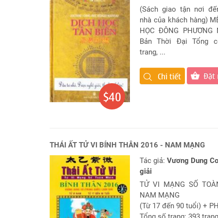
tử
(Sách giao tận nơi đế
vi
nhà của khách hàng) 
Chuyên
HỌC ĐÔNG PHƯƠNG N
biệt
Bản Thời Đại Tổng c
trang, ...
Đặt
Câu
Hỏi
Đặt
Chi tiết
Phong
Thủy
$40
Dự
Đoán
Đời
Tư
THÁI ẤT TỬ VI BÍNH THÂN 2016 - NAM MẠNG
Tác giả:
Vương Dung Cơ
Câu
hỏi
giải
Giải
TỬ VI MẠNG SỐ TOÀN
Đáp
NAM MẠNG
Nhanh
(Từ 17 đến 90 tuổi) + 
Tổng số trang: 393 tran