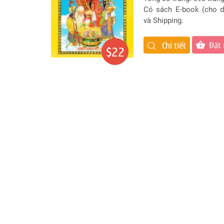
Đặt
Có sách E-book (cho 
Tên
và Shipping.
Cho
Con
Đặt
Chi tiết
$22
Chọn
tên
công
ty
Sách
Tử
Vi