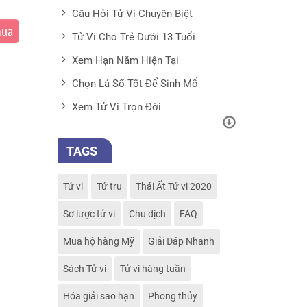
Câu Hỏi Tử Vi Chuyên Biệt
mua
Tử Vi Cho Trẻ Dưới 13 Tuổi
Xem Hạn Năm Hiện Tại
Chọn Lá Số Tốt Để Sinh Mổ
Xem Tử Vi Trọn Đời
TAGS
Tử vi
Tứ trụ
Thái Ất Tử vi 2020
Sơ lược tử vi
Chu dịch
FAQ
Mua hộ hàng Mỹ
Giải Đáp Nhanh
Sách Tử vi
Tử vi hàng tuần
Hóa giải sao hạn
Phong thủy