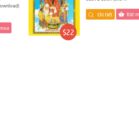
download)
Đặt 
Chi tiết
 mua
$22