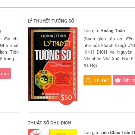
LÝ THUYẾT TƯỚNG SỐ
g
Tác giả:
Hoàng Tuấn
n địa chỉ
(Sách giao tận nơi đến
Nhà xuất
nhà của khách hàng) Ứ
ịch Tiến
KINH DỊCH và Nguyên 
 trang ...
Nhị phân Nhà Xuất Bản 
Xã Hội ...
 mua
Đặt 
Chi tiết
$50
THUẬT SỐ CHU DỊCH
Tác giả:
Liên Châu Tiến 