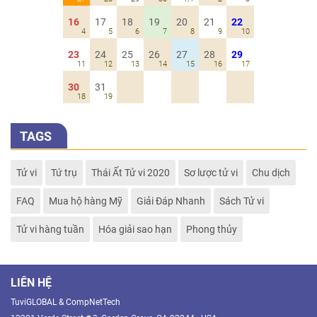
16
17
18
19
20
21
22
4
5
6
7
8
9
10
23
24
25
26
27
28
29
11
12
13
14
15
16
17
30
31
18
19
TAGS
Tử vi
Tứ trụ
Thái Ất Tử vi 2020
Sơ lược tử vi
Chu dịch
FAQ
Mua hộ hàng Mỹ
Giải Đáp Nhanh
Sách Tử vi
Tử vi hàng tuần
Hóa giải sao hạn
Phong thủy
LIÊN HỆ
TuviGLOBAL & CompNetTech