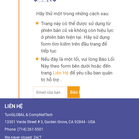
Hãy thử một trong những cách sau:
Trang này có thể được sử dụng từ
phiên bản cũ và không còn hiệu lực
ở phiên bản hiện tại. Hãy sử dụng
form tìm kiếm trên đầu trang để
tiếp tục
Nếu đây là một lổi, vui lòng Báo Lổi
Này theo form bên dưới hoặc đến
trang
Liên Hệ
để yêu cầu ban quản
trị hỗ trợ .
LIÊN HỆ
TuviGLOBAL & CompNetTech
13301 Verde Street # 3, Garden Grove, CA 92844 - USA
Phone: (714) 261-5501
We never closed: 24/7