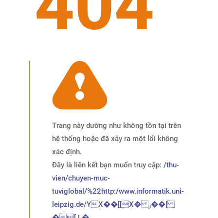
404
Trang này dường như không tồn tại trên
hệ thống hoặc đã xảy ra một lổi không
xác định.
Đây là liên kết bạn muốn truy cập:
/thu-
vien/chuyen-muc-
tuviglobal/%22http:/www.informatik.uni-
leipzig.de/YX��[[X� ݛ��[
�[ L�