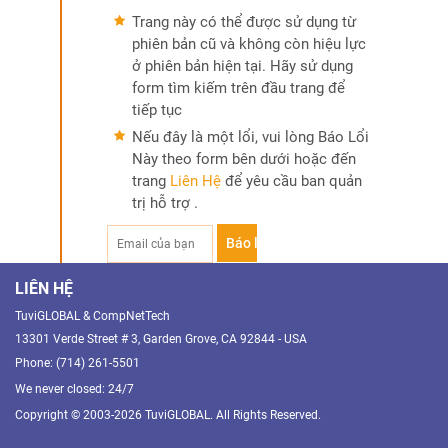
Trang này có thể được sử dụng từ
phiên bản cũ và không còn hiệu lực
ở phiên bản hiện tại. Hãy sử dụng
form tìm kiếm trên đầu trang để
tiếp tục
Nếu đây là một lổi, vui lòng Báo Lổi
Này theo form bên dưới hoặc đến
trang
Liên Hệ
để yêu cầu ban quản
trị hỗ trợ .
LIÊN HỆ
TuviGLOBAL & CompNetTech
13301 Verde Street # 3, Garden Grove, CA 92844 - USA
Phone: (714) 261-5501
We never closed: 24/7
Copyright © 2003-2026 TuviGLOBAL. All Rights Reserved.